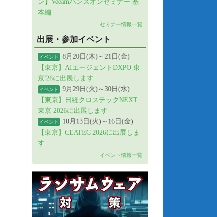
ン】Veeamハンズオンセミナー 基
本編
セミナー情報一覧
出展・参加イベント
8月20日(木)～21日(金)
イベント
【東京】AIエージェントDXPO 東
京'26に出展します
9月29日(火)～30日(水)
イベント
【東京】日経クロステックNEXT
東京 2026に出展します
10月13日(火)～16日(金)
イベント
【東京】CEATEC 2026に出展しま
す
イベント情報一覧