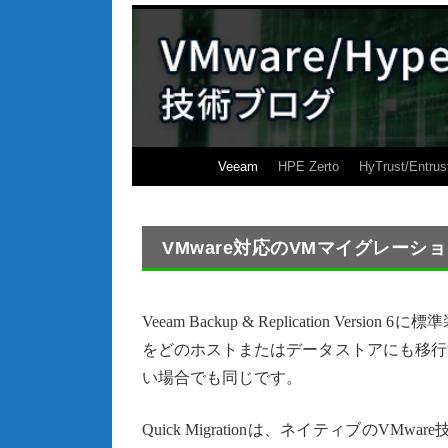
Veeam
HPE Zerto
HyTrust/Entrus
VMware対応のVMマイグレーション機
Veeam Backup & Replication Ver
をどのホストまたはデータストアにも移行
い場合でも同じです。
Quick Migrationは、ネイティブのV