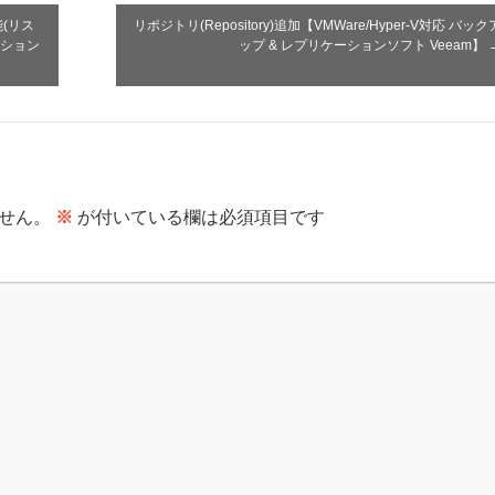
機能(リス
リポジトリ(Repository)追加【VMWare/Hyper-V対応 バック
ケーション
ップ & レプリケーションソフト Veeam】
せん。
※
が付いている欄は必須項目です