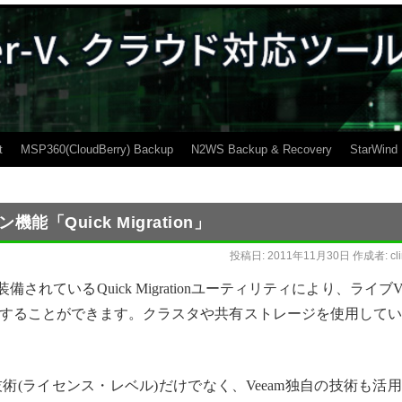
t
MSP360(CloudBerry) Backup
N2WS Backup & Recovery
StarWind
能「Quick Migration」
投稿日:
2011年11月30日
作成者:
cl
sion 6に標準装備されているQuick Migrationユーティリティにより、ライブ
することができます。クラスタや共有ストレージを使用してい
Mware技術(ライセンス・レベル)だけでなく、Veeam独自の技術も活