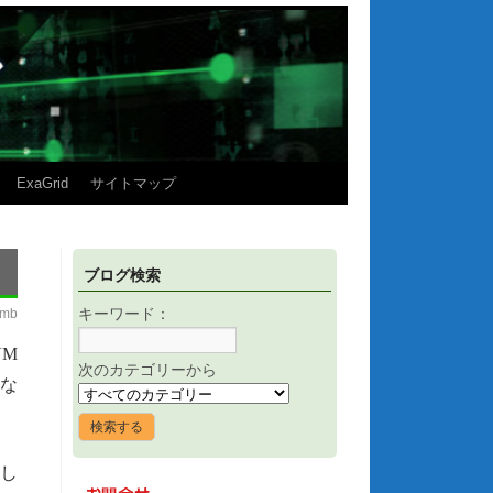
ExaGrid
サイトマップ
ブログ検索
imb
キーワード：
VM
次のカテゴリーから
な
用し