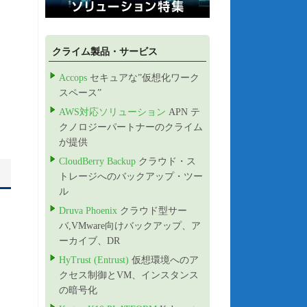
クライム製品・サービス
Accops
セキュアな”仮想化ワーク
スペース”
AWS対応ソリューション
APN テ
クノロジーパートナーのクライム
が提供
CloudBerry Backup
クラウド・ス
トレージへのバックアップ・ツー
ル
】
Druva Phoenix
クラウド型サー
バ,VMware向けバックアップ、ア
ーカイブ、DR
HyTrust (Entrust)
仮想環境へのア
クセス制御とVM、インスタンス
の暗号化