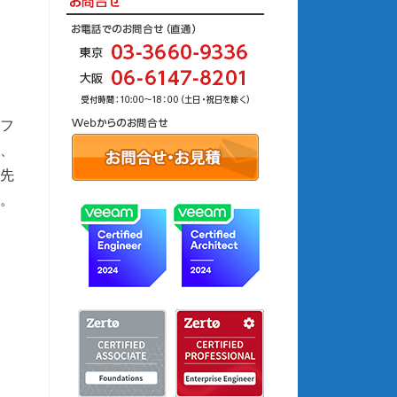
ーフ
、
り先
ん。