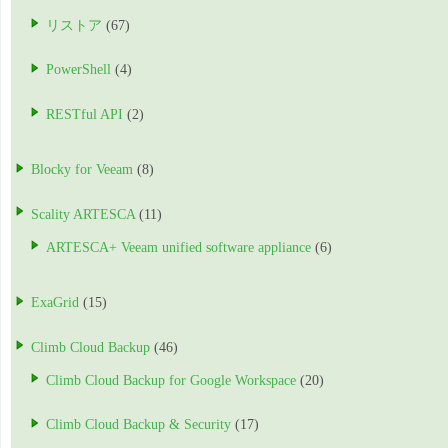
リストア
(67)
PowerShell
(4)
RESTful API
(2)
Blocky for Veeam
(8)
Scality ARTESCA
(11)
ARTESCA+ Veeam unified software appliance
(6)
ExaGrid
(15)
Climb Cloud Backup
(46)
Climb Cloud Backup for Google Workspace
(20)
Climb Cloud Backup & Security
(17)