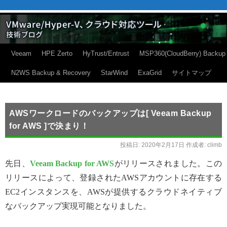
Veeam
HPE Zerto
HyTrust/Entrust
MSP360(CloudBerry) Backup
N2WS Backup & Recovery
StarWind
ExaGrid
サイトマップ
AWSワークロードのバックアップは[ Veeam Backup
for AWS ]で決まり！
投稿日:
2020年2月17日
作成者:
climb
先日、
Veeam Backup for AWS
がリリースされました。この
リリースによって、登録されたAWSアカウントに存在する
EC2インスタンスを、AWSが提供するクラウドネイティブ
なバックアップ実現可能となりました。