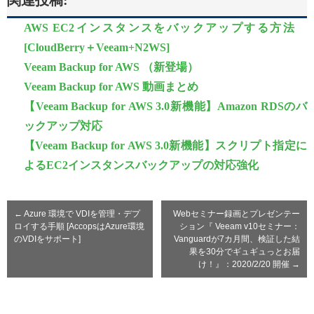
関連投稿:
AWS EC2インスタンスをバックアップする方法
[CloudBerry＋Veeam+N2WS]
Veeam Backup for AWS （新登場）
Veeam Backup for AWS 動画まとめ
【Veeam Backup for AWS 3.0新機能】Amazon RDSのバ
ックアップ対応
【Veeam Backup for AWS 3.0新機能】スクリプト指定に
よるEC2インスタンスバックアップの対応強化
←
Azure 環境で VDIを管理・デプ
Webセミナー録画とプレゼンテー
ロイする手順 [AccopsはAzure環境
ション『 Veeam v10セミナー：
のVDIをサポート]
Vanguardが7カ月間、検証した結
果を30分でギュギュっとお届
け！』：2020/2/20 開催
→