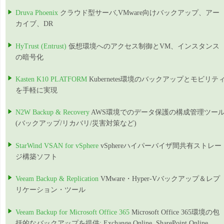
Druva Phoenix
クラウド型サーバ,VMware向けバックアップ、アー
カイブ、DR
HyTrust (Entrust)
仮想環境へのアクセス制御とVM、インスタンス
の暗号化
Kasten K10 PLATFORM
Kubernetes環境のバックアップとモビリテ
を手軽に実現
N2W Backup & Recovery
AWS環境でのデータ保護の構成管理ツー
(バックアップ/リカバリ/災害対策など)
StarWind VSAN for vSphere
vSphereハイパーバイザ間共有ストレー
ジ構築ソフト
Veeam Backup & Replication
VMware・Hyper-Vバックアップ＆レプ
リケーション・ツール
Veeam Backup for Microsoft Office 365
Microsoft Office 365環境の包
括的なバックアップを提供: Exchange Online, SharePoint Online,