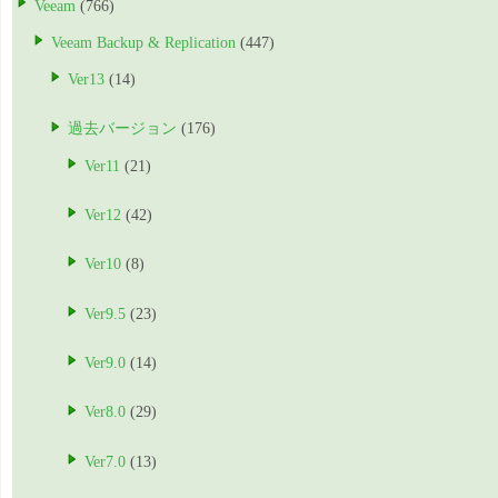
Veeam
(766)
Veeam Backup & Replication
(447)
Ver13
(14)
過去バージョン
(176)
Ver11
(21)
Ver12
(42)
Ver10
(8)
Ver9.5
(23)
Ver9.0
(14)
Ver8.0
(29)
Ver7.0
(13)