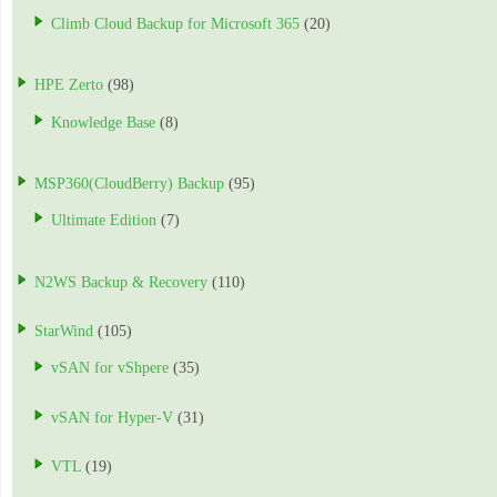
Climb Cloud Backup for Microsoft 365
(20)
HPE Zerto
(98)
Knowledge Base
(8)
MSP360(CloudBerry) Backup
(95)
Ultimate Edition
(7)
N2WS Backup & Recovery
(110)
StarWind
(105)
vSAN for vShpere
(35)
vSAN for Hyper-V
(31)
VTL
(19)