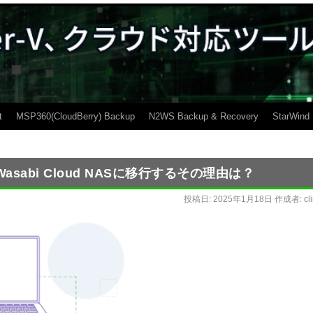
t
MSP360(CloudBerry) Backup
N2WS Backup & Recovery
StarWind
abi Cloud NASに移行するその理由は？
投稿日:
2025年1月18日
作成者:
cl