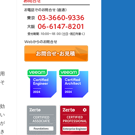
費用
そ
効
てい
織が
き