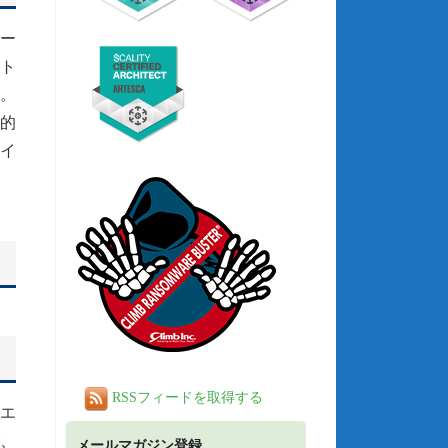
レー
スト
す。
動的
イ
RSSフィードを取得する
エ
で、
メールマガジン登録