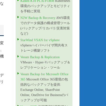
Kasten K10 PLATFORM
Kubernetes
はな
環境のバックアップとモビリティ
を手軽に実現
N2W Backup & Recovery
AWS環境
でのデータ保護の構成管理ツール
(バックアップ/リカバリ/災害対策
など)
StarWind VSAN for vSphere
不変
vSphereハイパーバイザ間共有ス
、
トレージ構築ソフト
ス機
Veeam Backup & Replication
VMware・Hyper-Vバックアップ＆
レプリケーション・ツール
Veeam Backup for Microsoft Office
にデ
365
Microsoft Office 365環境の包
ュリ
括的なバックアップを提供:
Exchange Online, SharePoint
Online, OneDrive for Businessのバ
ックアップが可能