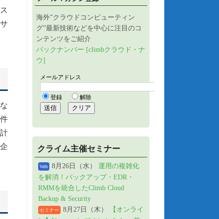
コス
海外”クラウドコンピューティン
サ
グ”最新技術などを中心に注目のコ
ンテンツをご紹介
バックナンバー [climbクラウド・ナ
ウ]
な
要件
計
企
クライム主催セミナー
8月26日（水）
運用の複雑化
Web
を解消！バックアップ・EDR・
RMMを統合したClimb Cloud
Backup & Security
8月27日（木）
【オンライ
セミナー