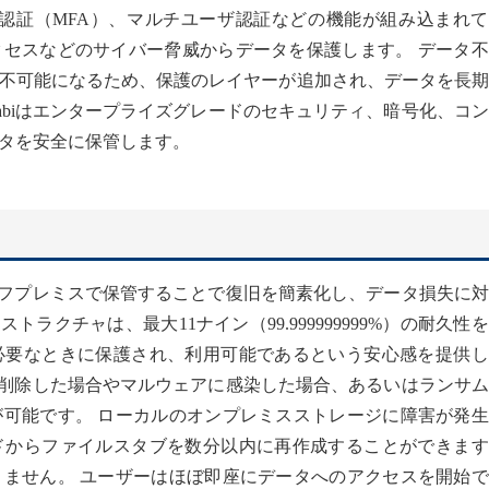
認証（MFA）、マルチユーザ認証などの機能が組み込まれて
セスなどのサイバー脅威からデータを保護します。 データ不
不可能になるため、保護のレイヤーが追加され、データを長期
abiはエンタープライズグレードのセキュリティ、暗号化、コ
タを安全に保管します。
データをオフプレミスで保管することで復旧を簡素化し、データ損失に
トラクチャは、最大11ナイン（99.999999999%）の耐久性
必要なときに保護され、利用可能であるという安心感を提供し
は、誤って削除した場合やマルウェアに感染した場合、あるいはランサ
可能です。 ローカルのオンプレミスストレージに障害が発生
ドからファイルスタブを数分以内に再作成することができます
ません。 ユーザーはほぼ即座にデータへのアクセスを開始で