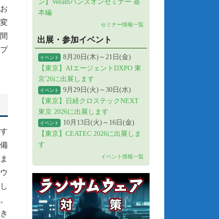
ン】Veeamハンズオンセミナー 基
お
本編
変
セミナー情報一覧
間
出展・参加イベント
ンプ
8月20日(木)～21日(金)
イベント
【東京】AIエージェントDXPO 東
京'26に出展します
9月29日(火)～30日(水)
イベント
【東京】日経クロステックNEXT
東京 2026に出展します
10月13日(火)～16日(金)
イベント
対す
【東京】CEATEC 2026に出展しま
す
を備
イベント情報一覧
ま
ムウ
し
。
き