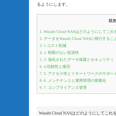
るようにします。
目
1.
Wasabi Cloud NASはどのようにし
2.
データをWasabi Cloud NASに移
3.
1.コスト削減
4.
2. 制限のない拡張性
5.
3. 強化されたデータ保護とセキュリティ
6.
4.信頼性と復旧
7.
5. アクセス性とリモートワークのサポー
8.
6. メンテナンスと運用管理の簡素化
9.
7. コンプライアンス管理
Wasabi Cloud NASはどのようにし