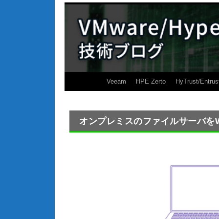
Veeam
HPE Zerto
HyTrust/Entrus
オンプレミスのファイルサーバをWas