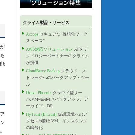
クライム製品・サービス
Accops
セキュアな”仮想化ワーク
スペース”
が
AWS対応ソリューション
APN テ
でも
クノロジーパートナーのクライム
が提供
能
CloudBerry Backup
クラウド・ス
トレージへのバックアップ・ツー
ル
Druva Phoenix
クラウド型サー
バ,VMware向けバックアップ、ア
ーカイブ、DR
、ア
HyTrust (Entrust)
仮想環境へのア
クセス制御とVM、インスタンス
ナン
の暗号化
。