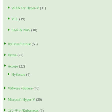
vSAN for Hyper-V
(31)
VTL
(19)
SAN & NAS
(10)
HyTrust/Entrust
(55)
Druva
(22)
Accops
(22)
HySecure
(4)
VMware vSphere
(40)
Microsoft Hyper-V
(20)
コンテナ/Kubernetes
(3)