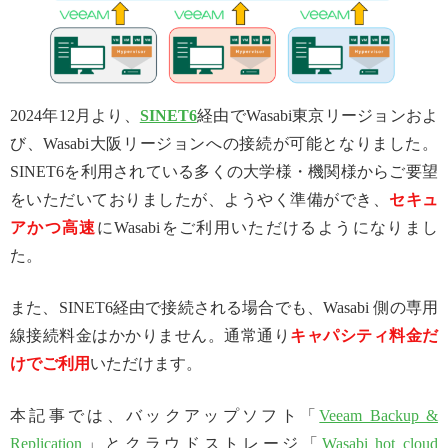
2024年12月より、
SINET6
経由でWasabi東京リージョンおよ
び、Wasabi大阪リージョンへの接続が可能となりました。
SINET6を利用されている多くの大学様・機関様からご要望
をいただいておりましたが、ようやく準備ができ、
セキュ
アかつ高速
にWasabiをご利用いただけるようになりまし
た。
また、SINET6経由で接続される場合でも、Wasabi 側の専用
線接続料金はかかりません。通常通り
キャパシティ料金だ
けでご利用
いただけます。
本記事では、バックアップソフト「
Veeam Backup &
Replication
」とクラウドストレージ「
Wasabi hot cloud