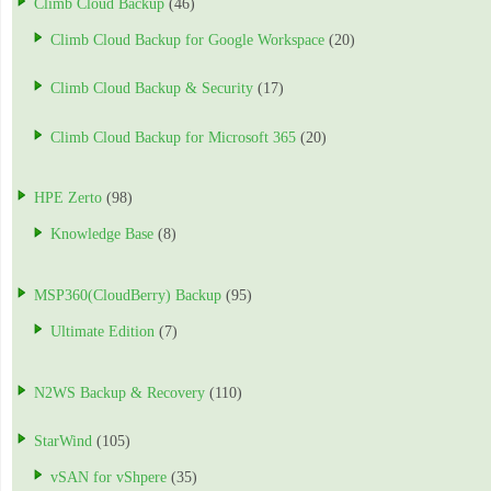
Climb Cloud Backup
(46)
Climb Cloud Backup for Google Workspace
(20)
Climb Cloud Backup & Security
(17)
Climb Cloud Backup for Microsoft 365
(20)
HPE Zerto
(98)
Knowledge Base
(8)
MSP360(CloudBerry) Backup
(95)
Ultimate Edition
(7)
N2WS Backup & Recovery
(110)
StarWind
(105)
vSAN for vShpere
(35)