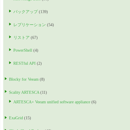
バックアップ
(139)
レプリケーション
(54)
リストア
(67)
PowerShell
(4)
RESTful API
(2)
Blocky for Veeam
(8)
Scality ARTESCA
(11)
ARTESCA+ Veeam unified software appliance
(6)
ExaGrid
(15)