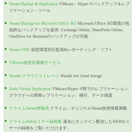
Veeam Backup & Replication
VMware・Hyper-Vバックアップ＆レプ
リケーション・ツール
Veeam Backup for Microsoft Office 365
Microsoft Office 365環境の包
括的なバックアップを提供: Exchange Online, SharePoint Online,
OneDrive for Businessのバックアップが可能
Veeam ONE
仮想環境対応監視&レポーティング・ソフト
VMware仮想化構築サービス
Wasabi クラウドストレージ
Wasabi hot cloud storage
Zerto Virtual Replication
VMware/Hyper-V間でのレプリケーション,
クラウドへの簡単レプリケーション、移行、データ保護
クライムVeeam情報局
クライム・オリジナルVeeam技術情報満載
クライムWebセミナー録画集
過去にオンライン配信したWEBセミ
ナーの録画をご覧いただけます。