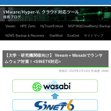
Veeam
HPE Zerto
HyTrust/Entrust
MSP360(CloudBerry) Backup
N2WS Backup & Recovery
StarWind
ExaGrid
サイトマップ
【大学・研究機関様向け】 Veeam＋Wasabiでランサ
ムウェア対策！<SINET6対応>
投稿日:
2025年2月14日
作成者:
climb