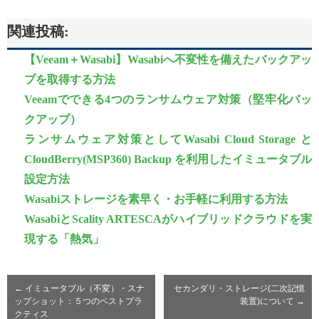
関連投稿:
【Veeam＋Wasabi】Wasabiへ不変性を備えたバックアッ
プを取得する方法
Veeamでできる4つのランサムウェア対策（堅牢化バッ
クアップ）
ランサムウェア対策としてWasabi Cloud Storage と
CloudBerry(MSP360) Backup を利用したイミュータブル
設定方法
Wasabiストレージを素早く・お手軽に利用する方法
WasabiとScality ARTESCAがハイブリッドクラウドを実
現する「熱気」
←
イミュータブル（不変）・スナ
セカンダリ・ストレージ(二次記憶
ップショット：５つのベストプラ
装置)について
→
クティス