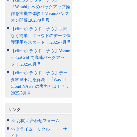
【climbクラウド・ナウ】
『Wasabi』へのバックアップ操
作を実機で体験！Veeamハンズ
オン開催:2025/9月号
【climbクラウド・ナウ】手間
なく簡単！クラウドのデータ保
護運用をスタート！:2025/7月号
【climbクラウド・ナウ】Veeam
× ExaGrid で高速バックアッ
プ！:2025/6月号
【climbクラウド・ナウ】デー
タ容量不足を解決！『Wasabi
Cloud NAS』の実力とは！？：
2025/5月号
リンク
>> お問い合わせフォーム
>>クライム・リクルート・サ
イト