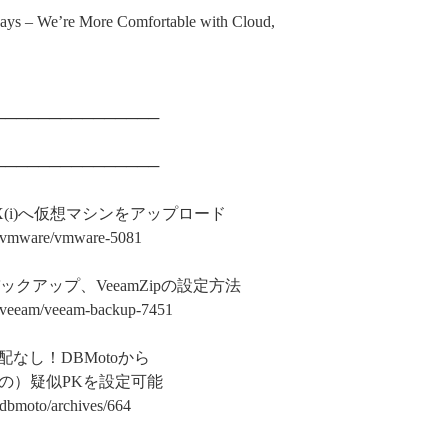
– We’re More Comfortable with Cloud,
───────────────
───────────────
からESX(i)へ仮想マシンをアップロード
mware/vmware-5081
クアップ、VeeamZipの設定方法
eam/veeam-backup-7451
なし！DBMotoから
の）疑似PKを設定可能
moto/archives/664