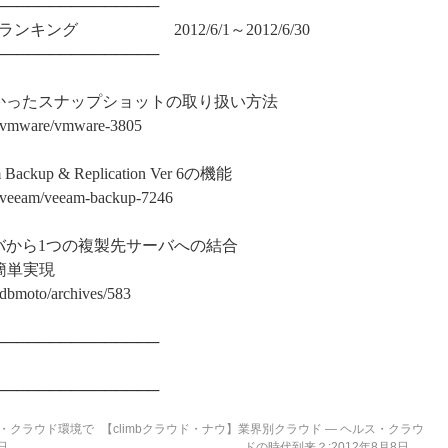
───────────────
キング 2012/6/1～2012/6/30
───────────────
かったスナップショットの取り扱い方法
mware/vmware-3805
p & Replication Ver 6の機能
eam/veeam-backup-7246
から1つの複製先サーバへの結合
簡単実現
moto/archives/583
───────────────
───────────────
ド・クラウド環境で
【climbクラウド・ナウ】業界別クラウド ― ヘルス・クラウ
日
ドの時代到来？:2012年8月8日
→