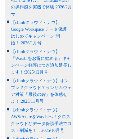
v13で登場した「Linux版VBR」
の操作感を実機で体験:2026/2月
号
【climbクラウド・ナウ】
Google Workspace データ保護
はじめてキャンペーン 開
始！:2026/1月号
【climbクラウド・ナウ】
『Wasabiをお得に始める』キャ
ンペーン好評につき追加延長し
ます！:2025/12月号
【climbクラウド・ナウ】オン
プレ？クラウド？ランサムウェ
ア対策「最後の砦」を体感せ
よ！:2025/11月号
【climbクラウド・ナウ】
AWS/AzureをWasabiへ！クロス
クラウドなデータ保護手法でコ
スト削減を！：2025/10月号