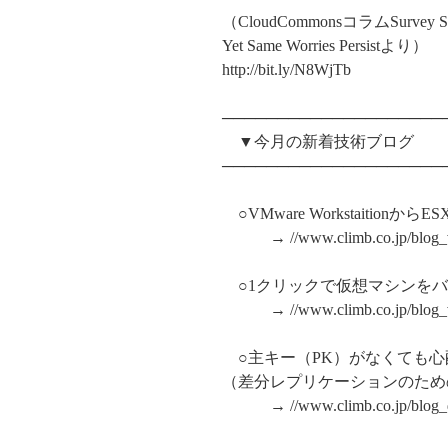
（CloudCommonsコラムSurvey Says 
Yet Same Worries Persistより）
http://bit.ly/N8WjTb
────────────────────
▼今月の新着技術ブログ
────────────────────
○VMware Workstaition
→ //www.climb.co.jp/blog_v
○1クリックで仮想マシンをバッ
→ //www.climb.co.jp/blog_ve
○主キー（PK）がなくても心配
（差分レプリケーションのため
→ //www.climb.co.jp/blog_db