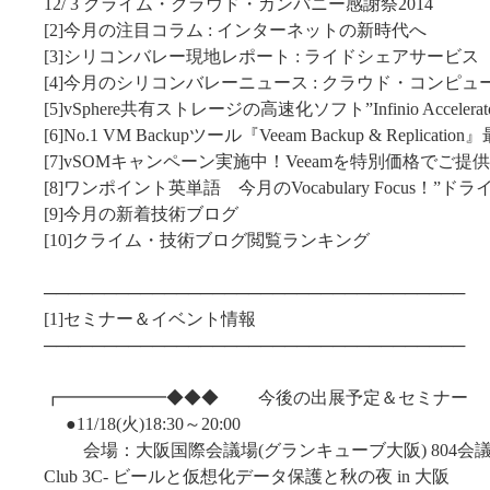
12/ 3 クライム・クラウド・カンパニー感謝祭2014
[2]今月の注目コラム : インターネットの新時代へ
[3]シリコンバレー現地レポート : ライドシェアサービス
[4]今月のシリコンバレーニュース : クラウド・コンピュ
[5]vSphere共有ストレージの高速化ソフト”Infinio Acceler
[6]No.1 VM Backupツール『Veeam Backup & Replicat
[7]vSOMキャンペーン実施中！Veeamを特別価格でご提供 (20
[8]ワンポイント英単語 今月のVocabulary Focus！”
[9]今月の新着技術ブログ
[10]クライム・技術ブログ閲覧ランキング
───────────────────────────────────
[1]セミナー＆イベント情報
───────────────────────────────────
┏━━━━━━◆◆◆ 今後の出展予定＆セミナー
●11/18(火)18:30～20:00
会場：大阪国際会議場(グランキューブ大阪) 804会
Club 3C- ビールと仮想化データ保護と秋の夜 in 大阪