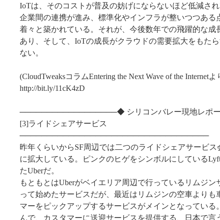
IoTは、そのコストが普及の妨げにならないほど低減さ
企業間の連携が進み、標準化やインフラが整いつつある
着々と築かれている。それが、今後数年での飛躍的な成
あり、そして、IoTの成長がクラウドの需要拡大をもた
ない。
(CloudTweaksコラムEntering the Next Wave of the Internetよ
http://bit.ly/11cK4zD
──────────────────◆ シリコンバレー現地レポー
[3]ライドシェアサービス
───────────────────────────────────
昨年くらいからSF周辺では二つのライドシェアサービス
に拡大している。ピンクのヒゲをシンボルにしているLyf
たUberだ。
もともとはUberがベイエリア周辺で行っているリムジ
って始めたサービスだが、最近はリムジンの空車よりも
マーをピックアップするサービスがメインとなっている
んで、カスタマーに送迎サービスを提供する、日本で言