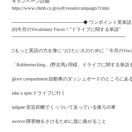
キャンペーン詳細
https://www.climb.co.jp/soft/veeam/campaign/?cmm
──────────────────────◆ ワンポイント英単語
[8]今月のVocabulary Focus！”ドライブに関する単語”
───────────────────────────────────
□もっと英語の力を身につけたい人のために「今月のVocabular
「Rubbernecking」(野次馬) 同様、ドライブに関する
glove compartment:自動車のダッシュボードのところに
take a spin:ドライブに行く
tailgate:至近距離でくっついて走っている後ろの車
swerve:障害物をさけるために急に曲がること