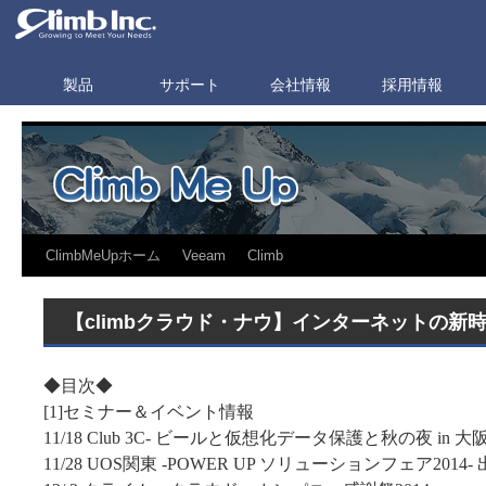
製品
サポート
会社情報
採用情報
ClimbMeUpホーム
Veeam
Climb
【climbクラウド・ナウ】インターネットの新時代へ
◆目次◆
[1]セミナー＆イベント情報
11/18 Club 3C- ビールと仮想化データ保護と秋の夜 in 大
11/28 UOS関東 -POWER UP ソリューションフェア2014