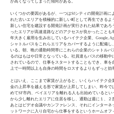
が高くなってしまった傾向がある。
いくつかの要因があるが、一つはSfシティの開発計画に
れた古いエリアを積極的に新しい町として再生できるよ
新しい住宅を建設する開発計画が実行された結果であろ
ったエリアが高速道路などのアクセスが良かったことも
年大きく雇用を生み出しているハイテク企業、Google, Apple,
シャトルバスをこれらエリアをカバーするように配備し
いる。朝、晩の通勤時間帯にこれらの企業のシャトルバ
るのはもはや日常となっている。社員達もバスの移動中にはN
されているので、仕事をスタートすることもでき、車を
上で一時間以上も自身の時間をロスするよりもずっと効
とはいえ、ここまで家賃が上がると、いくらハイテク企
金の上昇率を越える形で家賃が上昇してしまい、昨今で
めてSF市内、ベイエリアを離れる人も出始めているとい
から少し離れたエリアに住居を移し、通勤は週に１、２
あとはビデオ会議やカンファレンス、それにインターネ
ットワークに入り自宅から仕事をするというホームオフ