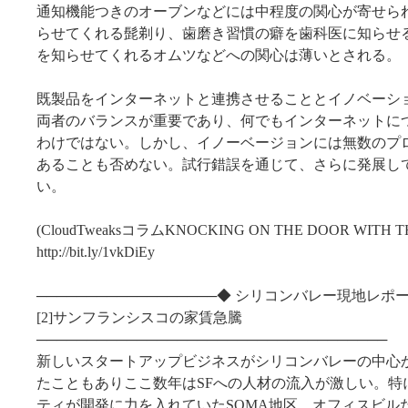
通知機能つきのオーブンなどには中程度の関心が寄せら
らせてくれる髭剃り、歯磨き習慣の癖を歯科医に知らせ
を知らせてくれるオムツなどへの関心は薄いとされる。
既製品をインターネットと連携させることとイノベーシ
両者のバランスが重要であり、何でもインターネットに
わけではない。しかし、イノーベージョンには無数のプ
あることも否めない。試行錯誤を通じて、さらに発展し
い。
(CloudTweaksコラムKNOCKING ON THE DOOR WITH T
http://bit.ly/1vkDiEy
──────────────────◆ シリコンバレー現地レポー
[2]サンフランシスコの家賃急騰
───────────────────────────────────
新しいスタートアップビジネスがシリコンバレーの中心か
たこともありここ数年はSFへの人材の流入が激しい。特
ティが開発に力を入れていたSOMA地区。オフィスビル