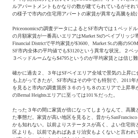
ルアパートメントもかなりの数が建てられているがそれ
の様子で市内の住宅用アパートの家賃が異常な高騰を続
Priceonomicsの調査データによるとSF市内では１ベッド
の月額家賃が一番高いエリアはMarket Stのベイブリッジ
Financial Districtで平均家賃が$3600、Market St.の南の
SF市内全体の平均値でも$3120という異常な状況。２ベッド
３ベッドルームなら$4795というのが平均家賃とは信じ
確かに過去２、３年はSFベイエリア全域で景気の上昇に
も上がってきたが、SF市内はその中でも特別で、2011
を見ると市内の調査箇所３６のうち８のエリアで上昇率が
のBernal Heightsエリアに至っては101％だった。
たった３年の間に家賃が倍になってしまうなんて、高騰
た事態だ。家賃が高い地区を見ると、昔からSanFrancis
かも知れない。以前よりステータスが高く、よい住宅街
区よりも、以前であればあまり治安もよくないと言われ