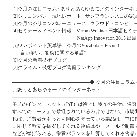
[1]今月の注目コラム : ありとあらゆるモノのインターネ
[2]シリコンバレー現地レポート : サンフランシスコの家
[3]今月のシリコンバレーニュース : クラウド・コンピュ
[4]セミナー＆イベント情報 Veeam Webinar 日本語セミ
NetApp Innovation 2015 出展
[5]ワンポイント英単語 今月のVocabulary Focus！
“言い争い、衝突に関する単語”
[6]今月の新着技術ブログ
[7]クライム・技術ブログ閲覧ランキング
───────────────────────◆ 今月の注目コラム 
[1]ありとあらゆるモノのインターネット
───────────────────────────────────
モノのインターネット（IoT）は徐々に我々の生活に浸
すべての「モノ」で歓迎されているわけではない。市場調査会
れば、消費者がもっとも関心を寄せている製品は、中に
に応じて献立を提案してくれる冷蔵庫や、メールで制御
などが挙げられる。栄養バランスを計算してくれる食品