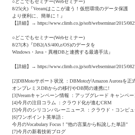
○どこでもセミナー(Webセミナー)
8/25(火)『Veeamはここが違う！仮想環境のデータ保護
より便利に、簡単に！』
【詳細】→ https://www.climb.co.jp/soft/webseminar/2015/08
○どこでもセミナー(Webセミナー)
8/27(木)『DB2(AS/400,z/OS)のデータを
Windows・Java・異種DBと連携する最適手法』
【詳細】→ https://www.climb.co.jp/soft/webseminar/2015/08
[2]DBMotoサポート状況 ：DBMotoがAmazon Auroraを
オンプレミスDBからの移行やDB間の連携に!
[3]Veeamキャンペーン情報 ：アップグレード キャンペ
[4]今月の注目コラム ：クラウド化が進むCRM
[5]今月のシリコンバレーニュース ：クラウド・コンピ
[6]ワンポイント英単語 :
今月のVocabulary Focus！”他の言葉から転訛した単語”
[7]今月の新着技術ブログ