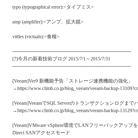
typo (typographical error):<タイプミス>
amp (amplifier):<アンプ、拡大鏡>
vittles (victuals):<食糧>
───────────────────────────────────
[7]今月の新着技術ブログ 2015/7/1～2015/7/31
───────────────────────────────────
[Veeam]Ver9 新機能予告「ストレージ連携機能の強化」
→https://www.climb.co.jp/blog_veeam/veeam-backup-13109?
[Veeam]VeeamでSQL Serverのトランザクションログ
→https://www.climb.co.jp/blog_veeam/veeam-backup-13129?
[Veeam]VMware vSphere環境でLANフリーバックアップを
Direct SANアクセスモード