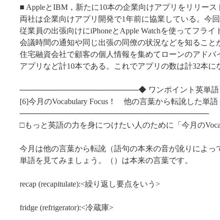
■ AppleとIBM，新たに10本の企業向けアプリをリリース [7
両社は企業向けアプリ開発で1年前に協業している。今
従業員の出張向けにiPhoneとApple Watchを使ってフ
会議時間の通知や同じ出張の同僚の状況などを知ること
住宅融資会社で顧客の個人情報を集めてローンのアドバイス
アプリなど計10本である。これでアプリの数は計32本に
──────────────────────◆ ワンポイント英単語
[6]今月のVocabulary Focus！ 他の言葉から転訛した単語
───────────────────────────────────
□もっと英語の力を身につけたい人のために「今月のVocabular
今月は他の言葉から転訛（語句の本来の音が訛りによっ
単語を見てみましょう。（）は本来の言葉です。
recap (recapitulate):<繰り返し要点をいう>
fridge (refrigerator):<冷蔵庫>