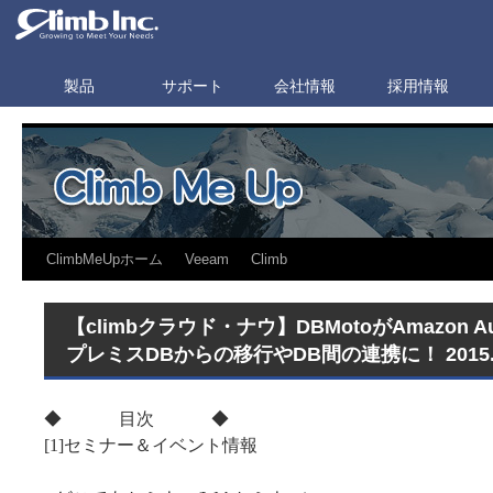
製品
サポート
会社情報
採用情報
ClimbMeUpホーム
Veeam
Climb
【climbクラウド・ナウ】DBMotoがAmazon 
プレミスDBからの移行やDB間の連携に！ 2015.
◆ 目次 ◆
[1]セミナー＆イベント情報