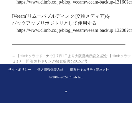
→https://www.climb.co.jp/blog_veeam/veeam-backup-13160?
[Veeam]リムーバブルディスク(交換メディア)を
バックアップリポジトリとして使用する
→https://www.climb.co.jp/blog_veeam/veeam-backup-13208?
───────────────────────────────────
←
【climbクラウド・ナウ】7月1日より大阪営業所設立 記念
【climbクラ
セミナー開催 無料ドリンク/軽食提供 : 2015.7号
サイトポリシー
個人情報保護方針
情報セキュリティ基本方針
© 2007-2024 Climb Inc.