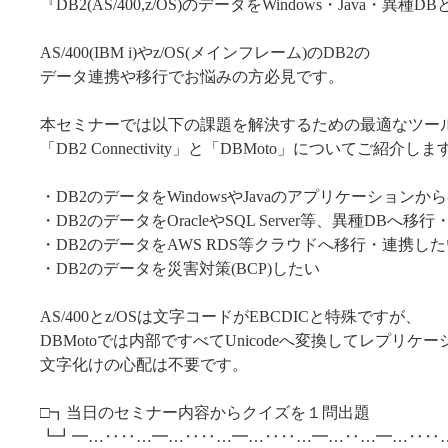
『DB2(AS/400,z/OS)のデータをWindows・Java・
AS/400(IBM i)やz/OS(メインフレーム)のDB2の
データ連携や移行でお悩みの方必見です。
本セミナーでは以下の課題を解決するための最適なツー
「DB2 Connectivity」と「DBMoto」についてご紹介しま
・DB2のデータをWindowsやJavaのアプリケーション
・DB2のデータをOracleやSQL Server等、異種DBへ移
・DB2のデータをAWS RDS等クラウドへ移行・連携した
・DB2のデータを災害対策(BCP)したい
AS/400とz/OSは文字コードがEBCDICと特殊ですが、
DBMotoでは内部ですべてUnicodeへ変換してレプリケ
文字化けの心配は不要です。
□┓当日のセミナー内容からクイズを１問出題
┗┛━…‥‥…━…‥‥…━…‥‥…━…‥…━…‥‥