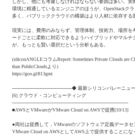
しかし、他にも考慮しなければならない要因は多い。実際、VM
環境に精通しているエンジニアのほうが、OpenStack
多く、パブリッククラウドの構築はより人材に依存する
現実には、費用のみならず、管理体制、技術力、場所を
ードごとに柔軟に対応できるようハイブリッドやマルチ
が、もっとも賢い選択だという分析もある。
(siliconANGLEコラムReport: Sometimes Private Clouds are C
than PublicCloudsより)
https://goo.gl/813gmt
──────────────────◆ 最新シリコンバレーニュー
[6] クラウド・コンピューティング
───────────────────────────────────
■AWSとVMwareがVMware Cloud on AWSで提携[10/13]
●両社は提携して，VMwareのソフトウェア定義データセ
VMware Cloud on AWSとしてAWS上で提供することになっ