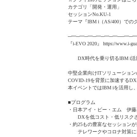
カテゴリ「開発・運用」
セッションNo.KU-1
テーマ『IBM i（AS/400）
─━─━─━─━─━─━──━─
『i-EVO 2020』 https://www.i-guaz
DX時代を乗り切るIBM i
中堅企業向けITソリューション
COVID-19を背景に加速する
本イベントではIBM iを活用
■プログラム
・日本アイ・ビー・エム 伊藤
DXを低コスト・低リスクさ
・約25もの豊富なセッションが
テレワークやコロナ対策にIB