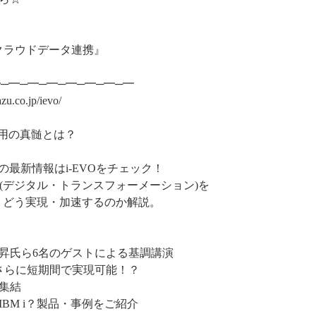
でのクラウドデータ連携』
━─━─━─━─━─━─━─━
u.co.jp/ievo/
活用の真髄とは？
の最新情報はi-EVOをチェック！
DX(デジタル・トランスフォーメーション)を
し、どう実現・加速するのか解説。
昇氏ら6名のゲストによる基調講演
らに短期間で実現可能！？
集結
M i？製品・事例をご紹介