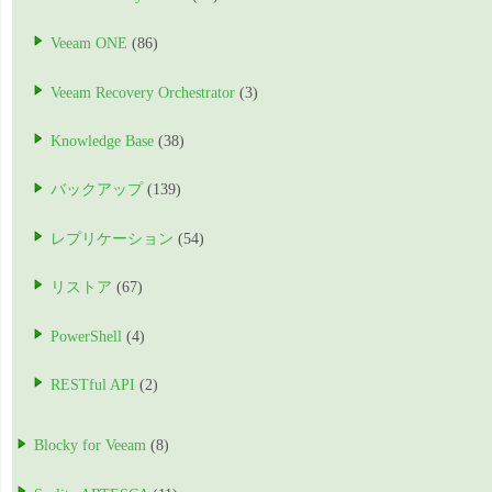
Veeam ONE
(86)
Veeam Recovery Orchestrator
(3)
Knowledge Base
(38)
バックアップ
(139)
レプリケーション
(54)
リストア
(67)
PowerShell
(4)
RESTful API
(2)
Blocky for Veeam
(8)