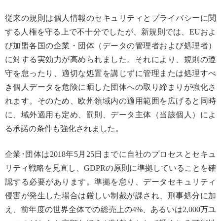
従来の規則は個人情報のセキュリティとプライバシーに関
する人権を守る上で不十分でしたが、新規則では、EUおよ
び加盟各国の企業・団体（データの管理者および処理者）
に対する実効力が高められました。それにより、規則の遵
守を怠ったり、適切な処置を講じずに管理または処理すべ
き個人データを危険に晒した団体への取り締まりが強化さ
れます。そのため、欧州領域内の適用範囲を広げると同時
に、域外適用も定め、罰則、データ主体（当該個人）によ
る承諾の条件も強化されました。
企業･団体は2018年5月25日までに自社のプロセスとセキュ
リティ戦略を見直し、GDPRの原則に準拠していることを確
認する必要があります。準拠を怠り、データセキュリティ
侵害が発生した場合は厳しい制裁が課され、刑事処分に加
え、前年度の世界全体での総売上の4%、あるいは2,000万ユ