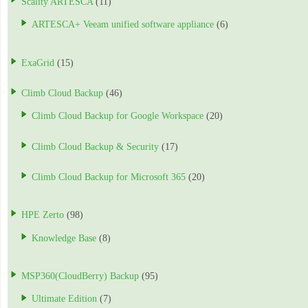
Scality ARTESCA
(11)
ARTESCA+ Veeam unified software appliance
(6)
ExaGrid
(15)
Climb Cloud Backup
(46)
Climb Cloud Backup for Google Workspace
(20)
Climb Cloud Backup & Security
(17)
Climb Cloud Backup for Microsoft 365
(20)
HPE Zerto
(98)
Knowledge Base
(8)
MSP360(CloudBerry) Backup
(95)
Ultimate Edition
(7)