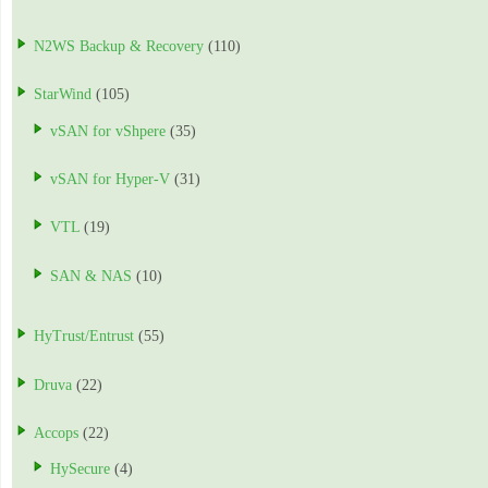
N2WS Backup & Recovery
(110)
StarWind
(105)
vSAN for vShpere
(35)
vSAN for Hyper-V
(31)
VTL
(19)
SAN & NAS
(10)
HyTrust/Entrust
(55)
Druva
(22)
Accops
(22)
HySecure
(4)