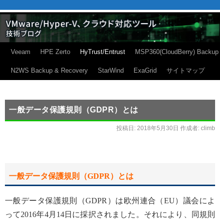
Veeam
HPE Zerto
HyTrust/Entrust
MSP360(CloudBerry) Backup
N2WS Backup & Recovery
StarWind
ExaGrid
サイトマップ
一般データ保護規則（GDPR）とは
投稿日:
2018年5月30日
作成者:
climb
一般データ保護規則（
GDPR
）とは
一般データ保護規則（GDPR）は欧州連合（EU）議会によ
って2016年4月14日に採択されました。それにより、同規則