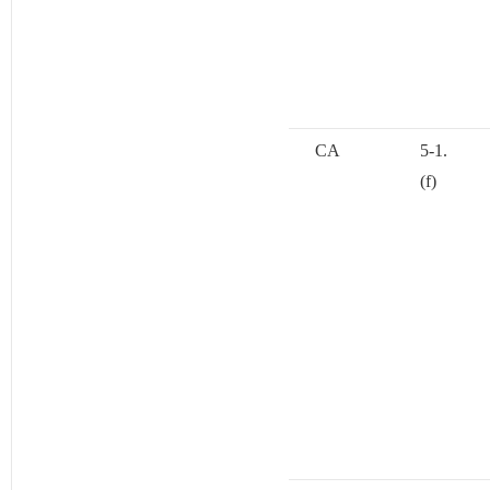
CA
5-1.
(f)