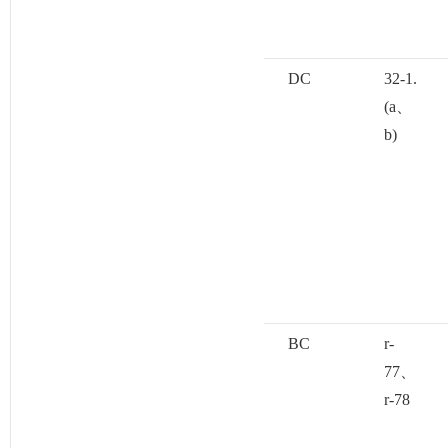
DC
32-1.
(a、
b)
BC
r-
77、
r-78