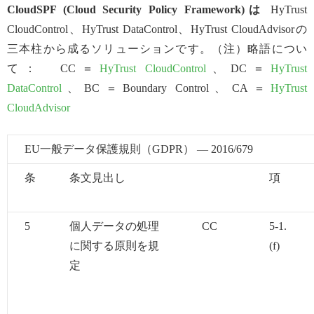
CloudSPF (Cloud Security Policy Framework)は
HyTrust
CloudControl、HyTrust DataControl、HyTrust CloudAdvisorの
三本柱から成るソリューションです。（注）略語につい
て： CC＝
HyTrust CloudControl
、DC＝
HyTrust
DataControl
、BC＝Boundary Control、CA＝
HyTrust
CloudAdvisor
EU一般データ保護規則（GDPR） ― 2016/679
条
条文見出し
項
5
個人データの処理
CC
5-1.
に関する原則を規
(f)
定