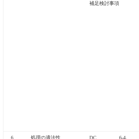
補足検討事項
6
処理の適法性
DC
6-4.