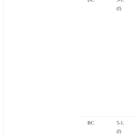
(f)
BC
5-1.
(f)