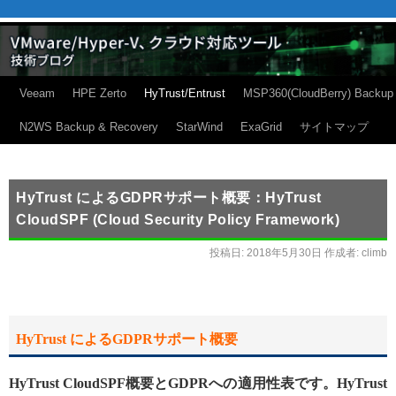
Veeam
HPE Zerto
HyTrust/Entrust
MSP360(CloudBerry) Backup
N2WS Backup & Recovery
StarWind
ExaGrid
サイトマップ
HyTrust によるGDPRサポート概要：HyTrust
CloudSPF (Cloud Security Policy Framework)
投稿日:
2018年5月30日
作成者:
climb
HyTrust によるGDPRサポート概要
HyTrust CloudSPF概要とGDPRへの適用性表です。HyTrust