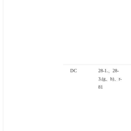
DC
28-1.、28-
3.(g、h)、r-
81