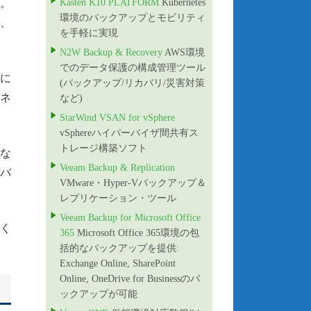
す。
Kasten K10 PLATFORM
Kubernetes
環境のバックアップとモビリティ
り、
を手軽に実現
N2W Backup & Recovery
AWS環境
でのデータ保護の構成管理ツール
主に
(バックアップ/リカバリ/災害対策
サネ
など)
StarWind VSAN for vSphere
vSphereハイパーバイザ間共有ス
トレージ構築ソフト
雑な
Veeam Backup & Replication
デバ
VMware・Hyper-Vバックアップ＆
レプリケーション・ツール
Veeam Backup for Microsoft Office
く
365
Microsoft Office 365環境の包
括的なバックアップを提供:
Exchange Online, SharePoint
Online, OneDrive for Businessのバ
ックアップが可能