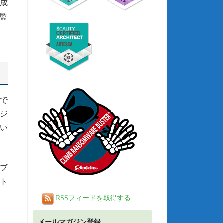
構成
監
で
ージ
い
ブ
ト
RSSフィードを取得する
メールマガジン登録