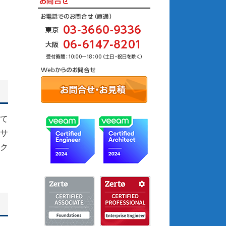
して
サ
ク