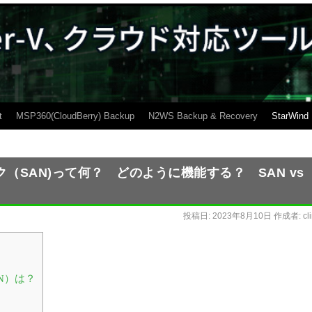
t
MSP360(CloudBerry) Backup
N2WS Backup & Recovery
StarWind
SAN)って何？ どのように機能する？ SAN vs
投稿日:
2023年8月10日
作成者:
cl
N）は？