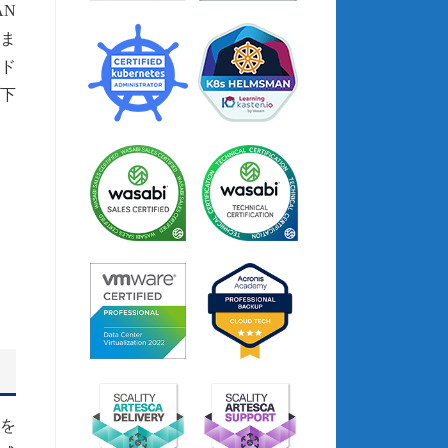
AN
ま
ド
以下
性を