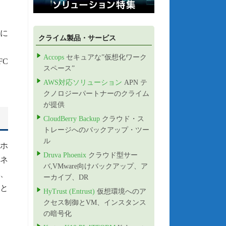
ジに
クライム製品・サービス
Accops
セキュアな”仮想化ワーク
FC
スペース”
AWS対応ソリューション
APN テ
クノロジーパートナーのクライム
が提供
CloudBerry Backup
クラウド・ス
トレージへのバックアップ・ツー
ル
、ホ
Druva Phoenix
クラウド型サー
、ネ
バ,VMware向けバックアップ、ア
、
ーカイブ、DR
要と
HyTrust (Entrust)
仮想環境へのア
クセス制御とVM、インスタンス
の暗号化