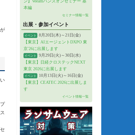
ン】Veeamハンズオンセミナー 基
本編
セミナー情報一覧
出展・参加イベント
性が
8月20日(木)～21日(金)
イベント
【東京】AIエージェントDXPO 東
京'26に出展します
9月29日(火)～30日(水)
イベント
【東京】日経クロステックNEXT
東京 2026に出展します
10月13日(火)～16日(金)
イベント
、い
【東京】CEATEC 2026に出展しま
す
イベント情報一覧
オプ
ンス
プセ