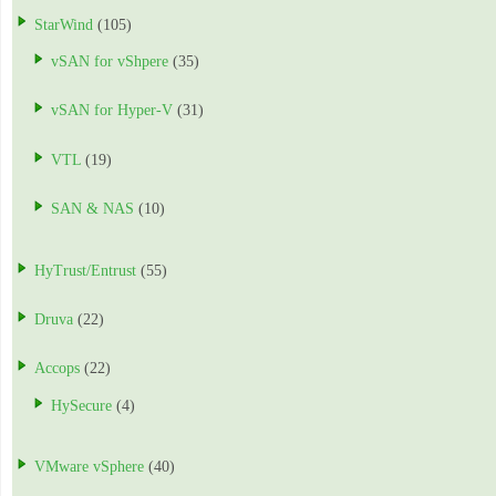
StarWind
(105)
vSAN for vShpere
(35)
vSAN for Hyper-V
(31)
VTL
(19)
SAN & NAS
(10)
HyTrust/Entrust
(55)
Druva
(22)
Accops
(22)
HySecure
(4)
VMware vSphere
(40)