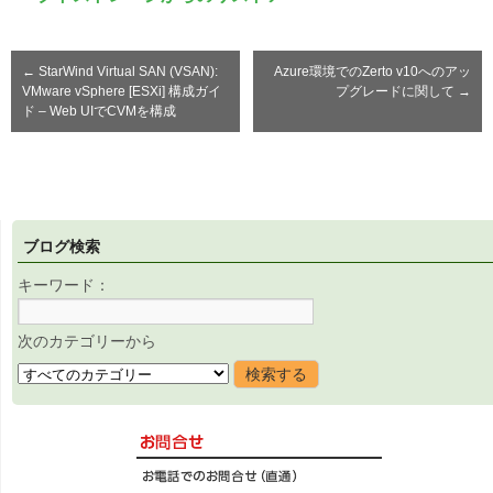
←
StarWind Virtual SAN (VSAN):
Azure環境でのZerto v10へのアッ
VMware vSphere [ESXi] 構成ガイ
プグレードに関して
→
ド – Web UIでCVMを構成
ブログ検索
キーワード：
次のカテゴリーから