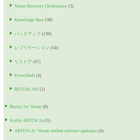
Veeam Recovery Orchestrator
(3)
Knowledge Base
(38)
バックアップ
(139)
レプリケーション
(54)
リストア
(67)
PowerShell
(4)
RESTful API
(2)
Blocky for Veeam
(8)
Scality ARTESCA
(11)
ARTESCA+ Veeam unified software appliance
(6)