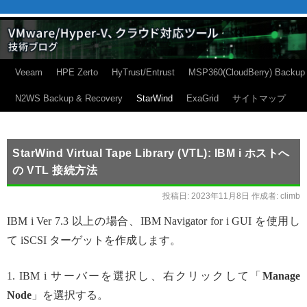
Veeam
HPE Zerto
HyTrust/Entrust
MSP360(CloudBerry) Backup
N2WS Backup & Recovery
StarWind
ExaGrid
サイトマップ
StarWind Virtual Tape Library (VTL): IBM i ホストへ
の VTL 接続方法
投稿日:
2023年11月8日
作成者:
climb
IBM i Ver 7.3 以上の場合、IBM Navigator for i GUI を使用し
て iSCSI ターゲットを作成します。
1. IBM i サーバーを選択し、右クリックして「
Manage
Node
」を選択する。