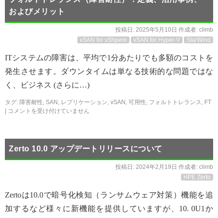
およびメリット
投稿日:
2025年5月10日
作成者:
climb
vSAN for vShpere
vSAN for Hyper-V
StarWind
ITシステムの障害は、平均で1分あたりでも多額のコストを
発生させます。ダウンタイムは単なる技術的な問題ではな
く、ビジネス (さらに…)
タグ:
障害耐性
,
SAN
,
レプリケーション
,
vSAN
,
可用性
,
フォルトトレランス
,
FT
|
コメントを受け付けていません
Zerto 10.0 アップデートリリースについて
投稿日:
2024年2月19日
作成者:
climb
HPE Zerto
Zertoは10.0で暗号化検知（ランサムウェア対策）機能を追
加するなど様々に新機能を提供していますが、10. 0U1か