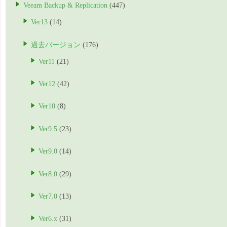
Veeam Backup & Replication
(447)
Ver13
(14)
過去バージョン
(176)
Ver11
(21)
Ver12
(42)
Ver10
(8)
Ver9.5
(23)
Ver9.0
(14)
Ver8.0
(29)
Ver7.0
(13)
Ver6.x
(31)