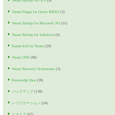
Veeam Backup for GCP
(9)
Veeam Plugin for Oracle RMAN
(3)
Veeam Backup for Microsoft 365
(31)
Veeam Backup for Salesforce
(6)
Kasten K10 by Veeam
(29)
Veeam ONE
(86)
Veeam Recovery Orchestrator
(3)
Knowledge Base
(38)
バックアップ
(139)
レプリケーション
(54)
リストア
(67)