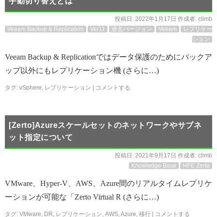
手動切り替えとは
投稿日:
2022年1月17日
作成者:
climb
Veeam Backup & Replication
Ver11
過去バージョン
Veeam
レプリケー
ション
Veeam Backup & Replicationではデータ保護のためにバックア
ップ以外にもレプリケーション機 (さらに…)
タグ:
vSphere
,
レプリケーション
|
コメントする
[Zerto]Azureスケールセットのネットワークやサブネ
ット指定について
投稿日:
2021年9月17日
作成者:
climb
Knowledge Base
HPE Zerto
VMware、Hyper-V、AWS、Azure間のリアルタイムレプリケ
ーションが可能な「Zerto Virtual R (さらに…)
タグ:
VMware
,
DR
,
レプリケーション
,
AWS
,
Azure
,
移行
|
コメントする