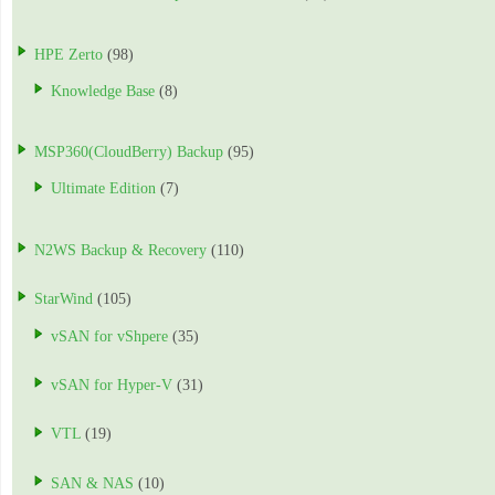
HPE Zerto
(98)
Knowledge Base
(8)
MSP360(CloudBerry) Backup
(95)
Ultimate Edition
(7)
N2WS Backup & Recovery
(110)
StarWind
(105)
vSAN for vShpere
(35)
vSAN for Hyper-V
(31)
VTL
(19)
SAN & NAS
(10)