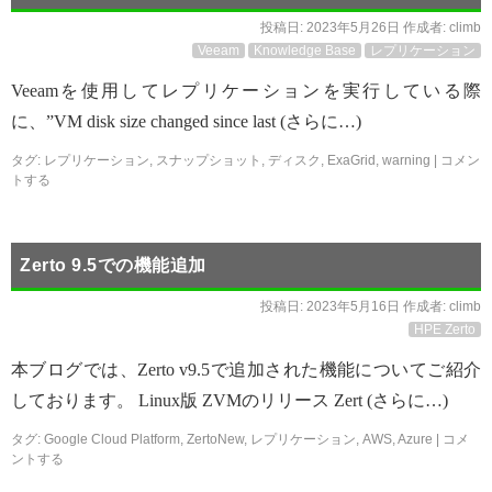
投稿日:
2023年5月26日
作成者:
climb
Veeam
Knowledge Base
レプリケーション
Veeamを使用してレプリケーションを実行している際
に、”VM disk size changed since last (さらに…)
タグ:
レプリケーション
,
スナップショット
,
ディスク
,
ExaGrid
,
warning
|
コメン
トする
Zerto 9.5での機能追加
投稿日:
2023年5月16日
作成者:
climb
HPE Zerto
本ブログでは、Zerto v9.5で追加された機能についてご紹介
しております。 Linux版 ZVMのリリース Zert (さらに…)
タグ:
Google Cloud Platform
,
ZertoNew
,
レプリケーション
,
AWS
,
Azure
|
コメ
ントする