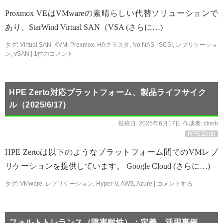
Proxmox VEはVMwareの素晴らしい代替ソリューションで
あり、StarWind Virtual SAN（VSA (さらに…)
タグ:
Virtual SAN
,
KVM
,
Proxmox
,
HAクラスタ
,
No NAS
,
iSCSI
,
レプリケーショ
ン
,
vSAN
|
1件のコメント
HPE Zerto対応プラットフォーム、製品ライフサイク
ル（2025/6/17)
投稿日:
2025年6月17日
作成者:
climb
HPE Zerto
HPE Zertoは以下のようなプラットフォーム間でのVMレプ
リケーションを提供しています。 Google Cloud (さらに…)
タグ:
VMware
,
レプリケーション
,
Hyper-V
,
AWS
,
Azure
|
コメントする
フォルトトレランス（障害耐性）：定義、活用事例、