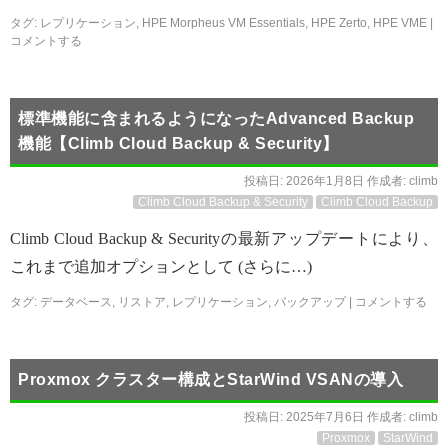
タグ:
レプリケーション
,
HPE Morpheus VM Essentials
,
HPE Zerto
,
HPE VME
|
コメントする
標準機能に含まれるようになったAdvanced Backup
機能【Climb Cloud Backup & Security】
投稿日:
2026年1月8日
作成者:
climb
Climb Cloud Backup & Security
Climb Cloud Backup
Climb Cloud Backup & Securityの最新アップデートにより、
これまで追加オプションとして (さらに…)
タグ:
データベース
,
リストア
,
レプリケーション
,
バックアップ
|
コメントする
Proxmox クラスター構成とStarWind VSANの導入
投稿日:
2025年7月6日
作成者:
climb
Proxmox
StarWind