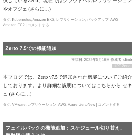
供しているZerto、現在ではクラウドへのレプリケーション
やオブジェ (さらに…)
タグ:
Kubernetes
,
Amazon EKS
,
レプリケーション
,
バックアップ
,
AWS
,
Amazon EC2
|
コメントする
Zerto 7.5での機能追加
投稿日:
2022年5月16日
作成者:
climb
HPE Zerto
本ブログでは、Zerto v7.5で追加された機能についてご紹介
しております。より詳細な説明についてはこちらから セキ
ュ (さらに…)
タグ:
VMware
,
レプリケーション
,
AWS
,
Azure
,
ZertoNew
|
コメントする
フェイルバックの機能追加：スケジュール切り替え、