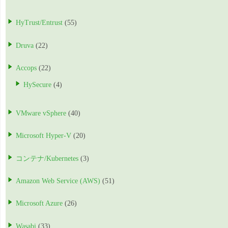
HyTrust/Entrust
(55)
Druva
(22)
Accops
(22)
HySecure
(4)
VMware vSphere
(40)
Microsoft Hyper-V
(20)
コンテナ/Kubernetes
(3)
Amazon Web Service (AWS)
(51)
Microsoft Azure
(26)
Wasabi
(33)