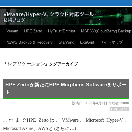
Veeam
HPE Zerto
HyTrust/Entrust
MSP360(CloudBerry) Backup
N2WS Backup & Recovery
StarWind
ExaGrid
サイトマップ
レプリケーション
「
」タグアーカイブ
HPE Zertoが新たにHPE Morpheus Softwareをサポー
ト
投稿日:
2026年4月1日
作成者:
climb
HPE Zerto
これまでHPE Zertoは、VMware、Microsoft Hyper-V、
Microsoft Azure、AWSと (さらに…)