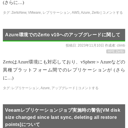
(さらに…)
タグ:
ZertoNew
,
VMware
,
レプリケーション
,
AWS
,
Azure
,
Zerto
|
コメントする
Azure環境でのZerto v10へのアップグレードに関して
投稿日:
2023年11月10日
作成者:
climb
HPE Zerto
ZertoはAzure環境にも対応しており、vSphere＞Azureなどの
異種プラットフォーム間でのレプリケーションが (さら
に…)
タグ:
レプリケーション
,
Azure
,
アップグレード
|
コメントする
Veeamレプリケーションジョブ実施時の警告[VM disk
size changed since last sync, deleting all restore
points]について