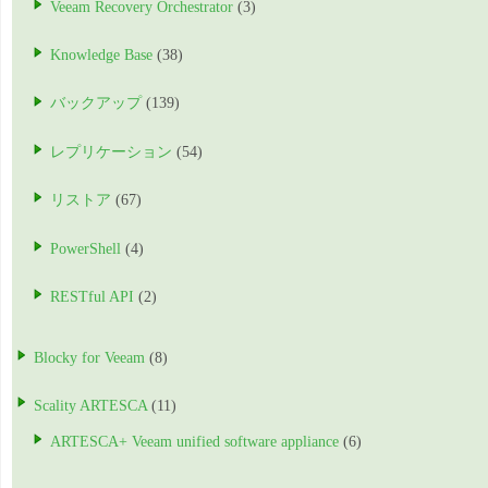
Veeam Recovery Orchestrator
(3)
Knowledge Base
(38)
バックアップ
(139)
レプリケーション
(54)
リストア
(67)
PowerShell
(4)
RESTful API
(2)
Blocky for Veeam
(8)
Scality ARTESCA
(11)
ARTESCA+ Veeam unified software appliance
(6)