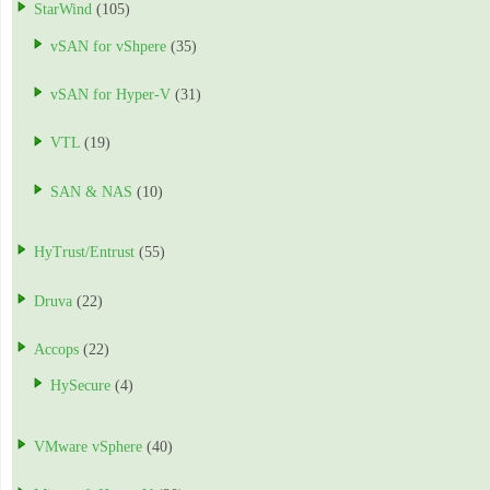
StarWind
(105)
vSAN for vShpere
(35)
vSAN for Hyper-V
(31)
VTL
(19)
SAN & NAS
(10)
HyTrust/Entrust
(55)
Druva
(22)
Accops
(22)
HySecure
(4)
VMware vSphere
(40)