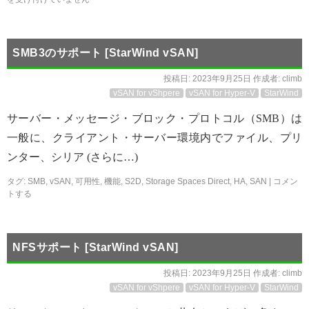
SMB3のサポート [StarWind vSAN]
投稿日:
2023年9月25日
作成者:
climb
vSAN for vShpere
vSAN for Hyper-V
StarWind
サーバー・メッセージ・ブロック・プロトコル（SMB）は
一般に、クライアント・サーバー環境内でファイル、プリ
ンター、シリア (さらに…)
タグ:
SMB
,
vSAN
,
可用性
,
機能
,
S2D
,
Storage Spaces Direct
,
HA
,
SAN
|
コメン
トする
NFSサポート [StarWind vSAN]
投稿日:
2023年9月25日
作成者:
climb
vSAN for vShpere
vSAN for Hyper-V
StarWind