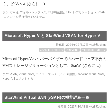
く、ビジネス (さらに…)
タグ:
可用性
,
フォルトトレランス
,
FT
,
障害耐性
,
SAN
,
レプリケーション
,
vSAN
|
コメントを受け付けていません
Microsoft Hyper-V と StarWind VSAN for Hyper-V
投稿日:
2024年12月17日
作成者:
climb
vSAN for Hyper-V
StarWind
Microsoft Hyper-V
Microsoft Hyper-Vハイパーバイザーでのハードウェア不要の
VMストレージソリューションとして、StarWi (さらに…)
タグ:
vSAN
,
Virtual SAN
,
ハイパーコンバージド
,
可用性
,
StarWind virtual SAN
,
Hyper-V
|
コメントする
StarWind Virtual SAN (vSAN)の機能詳細一覧
投稿日:
2023年10月8日
作成者:
climb