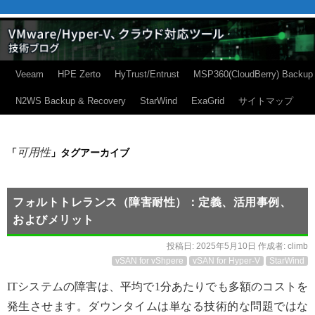
Veeam
HPE Zerto
HyTrust/Entrust
MSP360(CloudBerry) Backup
N2WS Backup & Recovery
StarWind
ExaGrid
サイトマップ
可用性
「
」タグアーカイブ
フォルトトレランス（障害耐性）：定義、活用事例、
およびメリット
投稿日:
2025年5月10日
作成者:
climb
vSAN for vShpere
vSAN for Hyper-V
StarWind
ITシステムの障害は、平均で1分あたりでも多額のコストを
発生させます。ダウンタイムは単なる技術的な問題ではな