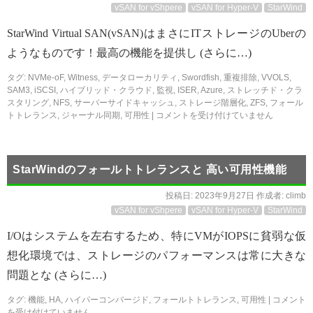
vSAN for vShpere
vSAN for Hyper-V
StarWind
StarWind Virtual SAN(vSAN)はまさにITストレージのUberの
ようなものです！最高の機能を提供し (さらに…)
タグ:
NVMe-oF
,
Witness
,
データローカリティ
,
Swordfish
,
重複排除
,
VVOLS
,
SAM3
,
iSCSI
,
ハイブリッド・クラウド
,
監視
,
ISER
,
Azure
,
ストレッチド・クラ
スタリング
,
NFS
,
サーバーサイドキャッシュ
,
ストレージ階層化
,
ZFS
,
フォール
トトレランス
,
ジャーナル同期
,
可用性
|
コメントを受け付けていません
StarWindのフォールトトレランスと 高い可用性機能
投稿日:
2023年9月27日
作成者:
climb
vSAN for vShpere
vSAN for Hyper-V
StarWind
I/Oはシステムを左右するため、特にVMがIOPSに貧弱な仮
想化環境では、ストレージのパフォーマンスは常に大きな
問題とな (さらに…)
タグ:
機能
,
HA
,
ハイパーコンバージド
,
フォールトトレランス
,
可用性
|
コメント
を受け付けていません