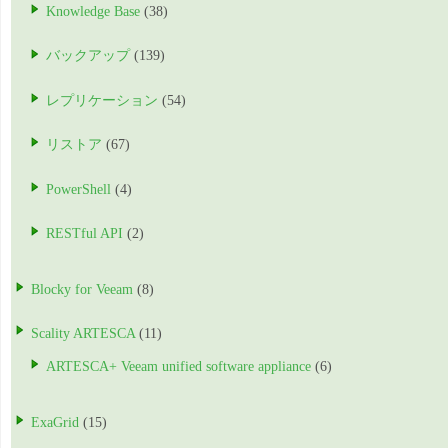
Knowledge Base
(38)
バックアップ
(139)
レプリケーション
(54)
リストア
(67)
PowerShell
(4)
RESTful API
(2)
Blocky for Veeam
(8)
Scality ARTESCA
(11)
ARTESCA+ Veeam unified software appliance
(6)
ExaGrid
(15)