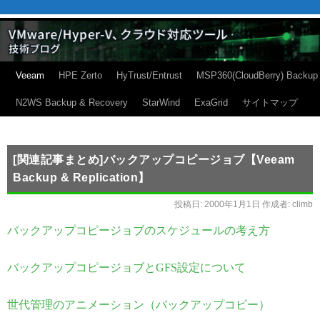
Veeam
HPE Zerto
HyTrust/Entrust
MSP360(CloudBerry) Backup
N2WS Backup & Recovery
StarWind
ExaGrid
サイトマップ
[関連記事まとめ]バックアップコピージョブ【Veeam
Backup & Replication】
投稿日:
2000年1月1日
作成者:
climb
バックアップコピージョブのスケジュールの考え方
バックアップコピージョブとGFS設定について
世代管理のアニメーション（バックアップコピー）