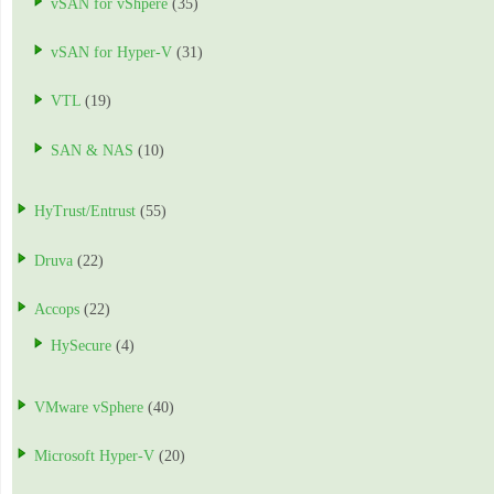
vSAN for vShpere
(35)
vSAN for Hyper-V
(31)
VTL
(19)
SAN & NAS
(10)
HyTrust/Entrust
(55)
Druva
(22)
Accops
(22)
HySecure
(4)
VMware vSphere
(40)
Microsoft Hyper-V
(20)