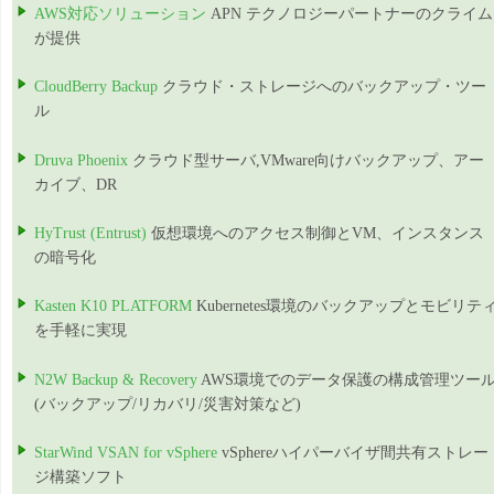
AWS対応ソリューション
APN テクノロジーパートナーのクライム
が提供
CloudBerry Backup
クラウド・ストレージへのバックアップ・ツー
ル
Druva Phoenix
クラウド型サーバ,VMware向けバックアップ、アー
カイブ、DR
HyTrust (Entrust)
仮想環境へのアクセス制御とVM、インスタンス
の暗号化
Kasten K10 PLATFORM
Kubernetes環境のバックアップとモビリテ
を手軽に実現
N2W Backup & Recovery
AWS環境でのデータ保護の構成管理ツー
(バックアップ/リカバリ/災害対策など)
StarWind VSAN for vSphere
vSphereハイパーバイザ間共有ストレー
ジ構築ソフト