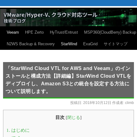
Veeam
HPE Zerto
HyTrust/Entrust
MSP360(CloudBerry) Backup
N2WS Backup & Recovery
StarWind
ExaGrid
サイトマップ
「StarWind Cloud VTL for AWS and Veeam」のイン
ストールと構成方法【詳細編】StarWind Cloud VTLを
ディプロイし、Amazon S3との統合を設定する方法に
ついて説明します。
投稿日:
2018年10月12日
作成者:
climb
目次
[
閉じる
]
1.
はじめに