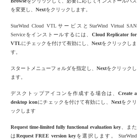
Browse
をクリックして、必要に応じてインストールパス
を変更し、
Next
をクリックします。
StarWind Cloud VTLサービスとStarWind Virtual SAN
Serviceをインストールするには、
Cloud Replicator for
VTL
にチェックを付けて有効にし、
Next
をクリックしま
す。
スタートメニューフォルダを指定し、
Next
をクリックし
ます。
デスクトップアイコンを作成する場合は、
Create a
desktop icon
にチェックを付けて有効にし、
Next
をクリ
ックします
Request time-limited fully functional evaluation key
、また
は
Request FREE version key
を選択します。 StarWind