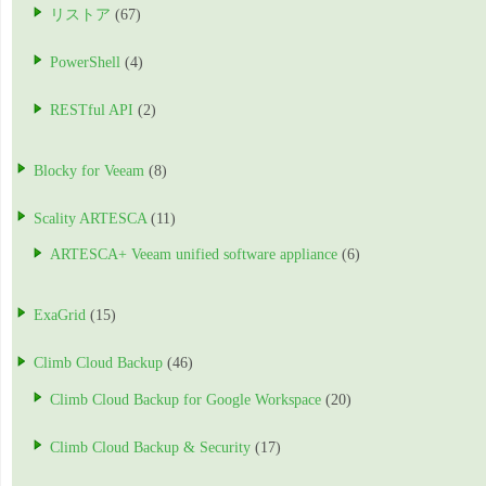
リストア
(67)
PowerShell
(4)
RESTful API
(2)
Blocky for Veeam
(8)
Scality ARTESCA
(11)
ARTESCA+ Veeam unified software appliance
(6)
ExaGrid
(15)
Climb Cloud Backup
(46)
Climb Cloud Backup for Google Workspace
(20)
Climb Cloud Backup & Security
(17)