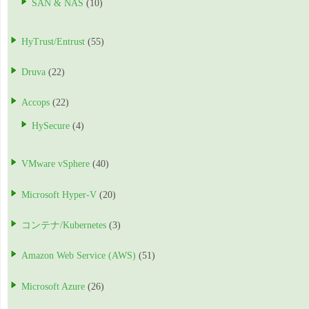
SAN & NAS
(10)
HyTrust/Entrust
(55)
Druva
(22)
Accops
(22)
HySecure
(4)
VMware vSphere
(40)
Microsoft Hyper-V
(20)
コンテナ/Kubernetes
(3)
Amazon Web Service (AWS)
(51)
Microsoft Azure
(26)