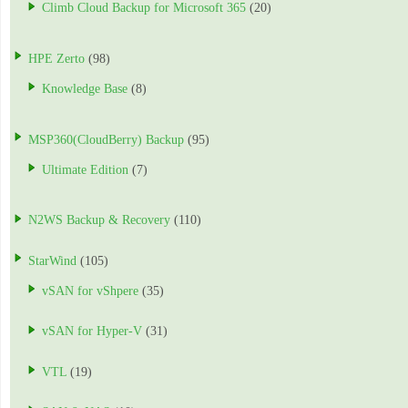
Climb Cloud Backup for Microsoft 365
(20)
HPE Zerto
(98)
Knowledge Base
(8)
MSP360(CloudBerry) Backup
(95)
Ultimate Edition
(7)
N2WS Backup & Recovery
(110)
StarWind
(105)
vSAN for vShpere
(35)
vSAN for Hyper-V
(31)
VTL
(19)