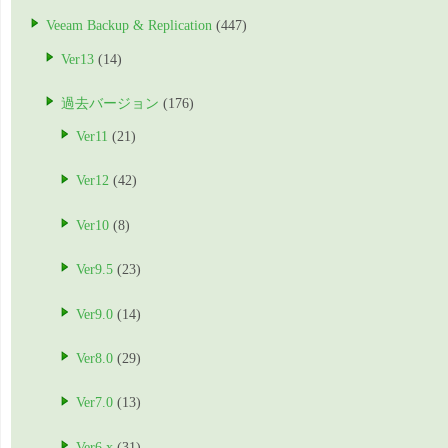
Veeam Backup & Replication
(447)
Ver13
(14)
過去バージョン
(176)
Ver11
(21)
Ver12
(42)
Ver10
(8)
Ver9.5
(23)
Ver9.0
(14)
Ver8.0
(29)
Ver7.0
(13)
Ver6.x
(31)