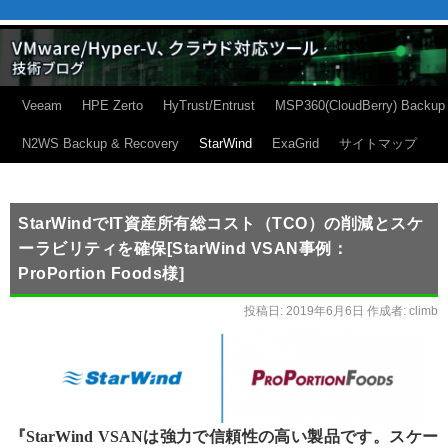
Veeam
HPE Zerto
HyTrust/Entrust
MSP360(CloudBerry) Backup
N2WS Backup & Recovery
StarWind
ExaGrid
サイトマップ
StarWindでIT資産所有総コスト（TCO）の削減とスケ
ーラビリティを確保[StarWind VSAN事例：
ProPortion Foods様]
投稿日:
2019年6月6日
作成者:
climb
『StarWind VSANは強力で信頼性の高い製品です。スケー