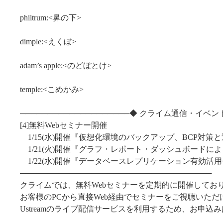
philtrum:<鼻の下>
dimple:<えくぼ>
adam’s apple:<のどぼとけ>
temple:<こめかみ>
────────────────────◆ クライム通信・イベン
[4]無料Webセミナー開催
1/15(水)開催『仮想化環境のバックアップ、BCP対策
1/21(火)開催『グラフ・レポート・ダッシュボードに
1/22(水)開催『データベースレプリケーション有効活
───────────────────────────────────
クライムでは、無料Webセミナーを定期的に開催してお
お客様のPCから直接Web経由でセミナーをご視聴いただ
Ustreamのライブ配信サービスを利用するため、お申込