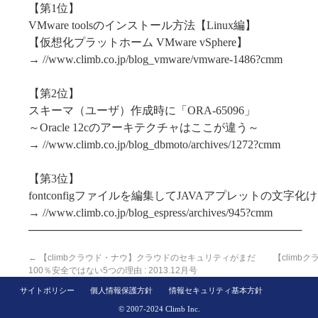
【第1位】
VMware toolsのインストール方法【Linux編】
【仮想化プラットホーム VMware vSphere】
→ //www.climb.co.jp/blog_vmware/vmware-1486?cmm
【第2位】
スキーマ（ユーザ）作成時に「ORA-65096」
～Oracle 12cのアーキテクチャはここが違う～
→ //www.climb.co.jp/blog_dbmoto/archives/1272?cmm
【第3位】
fontconfigファイルを編集してJAVAアプレットの文字
→ //www.climb.co.jp/blog_espress/archives/945?cmm
───────────────────────────────────
←
【climbクラウド・ナウ】クラウドのセキュリティがまだ
【clim
100％安全ではない5つの理由 : 2013.12月号
サイトポリシー
個人情報保護方針
情報セキュリティ基本方針
© 2007-2024 Climb Inc.