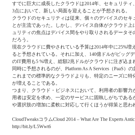
すでに巨大に成長したクラウドは2014年、セキュリテ
3点において、新しい局面を迎えることが予想される。
クラウドのセキュリティは従来、個々のデバイスのセキ
とが主流であった。しかし、デバイス自体がクラウド上
ュリティの焦点はデバイス間をやり取りされるデータそ
だろう。
現在クラウドに費やされている予算は2014年中に25%増え
ると予想されている。それに加え、140億ドルがビッグ
のIT費用も5 %増え、総額2兆ドルがクラウドに注ぎ込
同時に予想されるのが、Platform As A Services（Pa
これまでの標準的なクラウドよりも、特定のニーズに特
が増えることである。
つまり、クラウド・ビジネスにおいて、利用者の影響力
用者は安定を求め、一定のサービスに固執しがちである
や選択肢の増加に柔軟に対応して行くほうが得策と思わ
CloudTweaksコラムCloud 2014 – What Are The Experts Anti
http://bit.ly/L5Wwt6