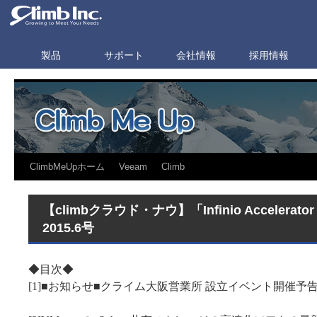
製品
サポート
会社情報
採用情報
ClimbMeUpホーム
Veeam
Climb
【climbクラウド・ナウ】「Infinio Accelerat
2015.6号
◆目次◆
[1]■お知らせ■クライム大阪営業所 設立イベント開催予告