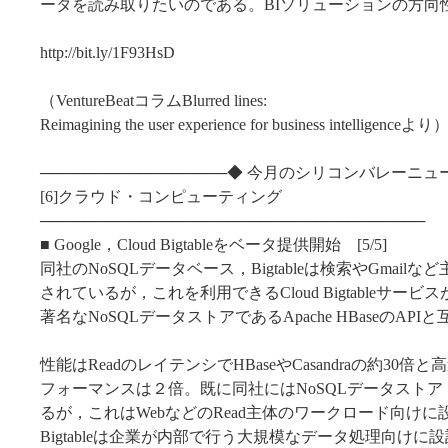
ータを読み取りたいのである。BIソリューションの方向
http://bit.ly/1F93HsD
（VentureBeatコラムBlurred lines:
Reimagining the user experience for business intelligenceより
─────────────────◆ 今月のシリコンバレーニュ
[6]クラウド・コンピューティング
───────────────────────────────────
■ Google，Cloud Bigtableをベータ提供開始 [5/5]
同社のNoSQLデータベース，Bigtableは検索やGmail
されているが，これを利用できるCloud Bigtableサー
著名なNoSQLデータストアであるApache HBaseのAP
性能はReadのレイテンシでHBaseやCasandraの約30
フォーマンスは２倍。既に同社にはNoSQLデータストア，Cloud
るが，これはWebなどのRead主体のワークロード向けに設
Bigtableは企業が内部で行う大規模なデータ処理向け