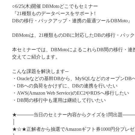
○6/25(木)開催 DBMotoどこでもセミナー
『21種類ものデータベースをサポート!
DBの移行・バックアップ・連携の最適ツールDBMoto』
DBMotoは、21種類ものDBに対応したDBの移行・バ
本セミナーでは、DBMotoによるこれらDB間の移行・
交えてご紹介します。
こんな課題を解決します─
・Oracleなどの基幹DBから、MySQLなどのオープンD
・DBへの負荷をかけずに、DBの連携を行いたい
・AWS(Amazon Web Service)のEC2やRDSへ移行したい
・DB間の移行中も運用は継続して行いたい
★─────当日のセミナー内容からクイズを1問出題────
│ 
★☆★正解者から抽選でAmazonギフト券1000円分プレ