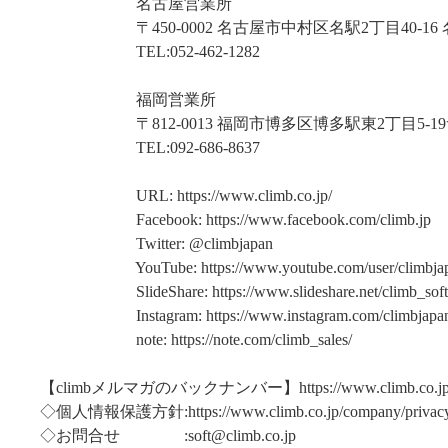
名古屋営業所
〒450-0002 名古屋市中村区名駅2丁目40-16 
TEL:052-462-1282
福岡営業所
〒812-0013 福岡市博多区博多駅東2丁目5-19
TEL:092-686-8637
URL: https://www.climb.co.jp/
Facebook: https://www.facebook.com/climb.jp
Twitter: @climbjapan
YouTube: https://www.youtube.com/user/climbja
SlideShare: https://www.slideshare.net/climb_soft
Instagram: https://www.instagram.com/climbjapan
note: https://note.com/climb_sales/
【climbメルマガのバックナンバー】https://www.climb.co.jp/te
◇個人情報保護方針:https://www.climb.co.jp/company/privacy
◇お問合せ :soft@climb.co.jp