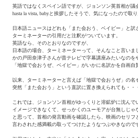
英語ではなくスペイン語ですが、ジョンソン英首相が議
hasta la vista, babyと挨拶したそうで、気になったの
日本語ニュースはどれも「また会おう、ベイビー」と訳
ターミネーターの引用だと注釈がついています。
英語なら、そのとおりなのですが、
日本語の場合、ターミネーターって、そんなこと言いま
かの戸田奈津子さんが昔テレビで字幕講座みたいなのを
「地獄で会おうぜ、ベイビー」がいかに名訳かを自画自
以来、ターミネーターと言えば「地獄で会おうぜ」の名
突然「また会おう」という直訳に置き換えられても・・
これでは、ジョンソン首相がゆっくりと溶鉱炉に沈んで
イメージできなくて、せっかくのユーモアが台無しじゃ
と思って、首相の発言動画を確認したら、映画のセリフ
言わされた感満載の取ってつけたようなつぶやきなので