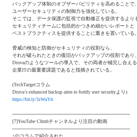
バックアップ体制のオブザーバビリティを高めることで
ユーザーセキュリティの制御力を強化している。
そこでは、データ保護の監視で自動修正を提供するより
セキュリティチームに包括的かつきめ細かいレポートと
ベストプラクティスを提供することに重きを置いている
脅威の検知と防御がセキュリティの役割なら、
それが破られたときの復旧がバックアップの役割であり
Druvaのようなツールの導入で、その両者が補完し合え
企業ITの最重要課題であると指摘されている。
(TechTargetコラム
Druva’s enhanced backup aims to fortify user securityより)
https://bit.ly/3zWaYit
───────────────────────────────────
[7]YouTube Climbチャンネルより注目の動画
───────────────────────────────────
↑のコラムで紹介された