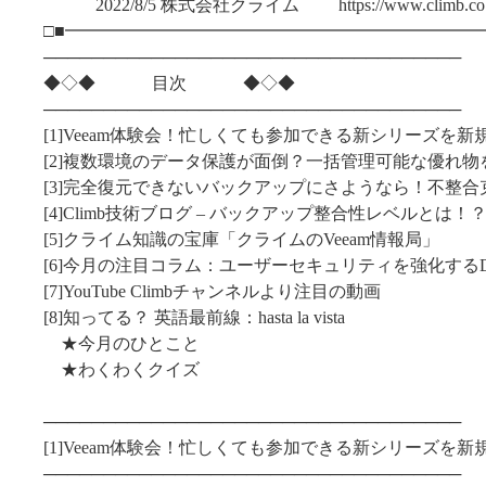
2022/8/5 株式会社クライム https://www.climb.co.j
□■━━━━━━━━━━━━━━━━━━━━━━━━
───────────────────────────────────
◆◇◆ 目次 ◆◇◆
───────────────────────────────────
[1]Veeam体験会！忙しくても参加できる新シリーズを新
[2]複数環境のデータ保護が面倒？一括管理可能な優れ
[3]完全復元できないバックアップにさようなら！不整
[4]Climb技術ブログ – バックアップ整合性レベルとは！
[5]クライム知識の宝庫「クライムのVeeam情報局」
[6]今月の注目コラム：ユーザーセキュリティを強化するD
[7]YouTube Climbチャンネルより注目の動画
[8]知ってる？ 英語最前線：hasta la vista
★今月のひとこと
★わくわくクイズ
───────────────────────────────────
[1]Veeam体験会！忙しくても参加できる新シリーズを新
───────────────────────────────────