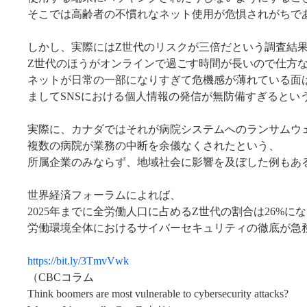
そこでは高齢者の不慣れなネット使用が危惧されがちで
しかし、実際にはZ世代のリスクが三倍だという調査結
Z世代のほうがオンラインで過ごす時間が長いので仕方
ネットが日常の一部になりすぎて危機感が薄れている面
ましてSNSにおける個人情報の発信が無防備すぎるとい
実際に、カナダではそれが病院システムへのランサムウ
複数の病院が業務の中断を余儀なくされたという、
所属企業のみならず、地域社会に影響を及ぼした例もあ
世界経済フォーラムによれば、
2025年までに全労働人口に占めるZ世代の割合は26%に
労働環境全体におけるサイバーセキュリティの徹底が急
https://bit.ly/3TmvVwk
（CBCコラム
Think boomers are most vulnerable to cybersecurity attacks?