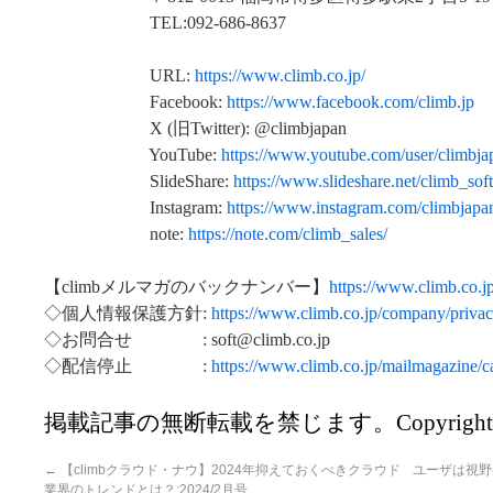
TEL:092-686-8637
URL:
https://www.climb.co.jp/
Facebook:
https://www.facebook.com/climb.jp
X (旧Twitter): @climbjapan
YouTube:
https://www.youtube.com/user/climbja
SlideShare:
https://www.slideshare.net/climb_soft
Instagram:
https://www.instagram.com/climbjapa
note:
https://note.com/climb_sales/
【climbメルマガのバックナンバー】
https://www.climb.co.j
◇個人情報保護方針:
https://www.climb.co.jp/company/privac
◇お問合せ : soft@climb.co.jp
◇配信停止 :
https://www.climb.co.jp/mailmagazine/c
掲載記事の無断転載を禁じます。Copyright(C)20
←
【climbクラウド・ナウ】2024年抑えておくべきクラウド
ユーザは視野( 
業界のトレンドとは？:2024/2月号