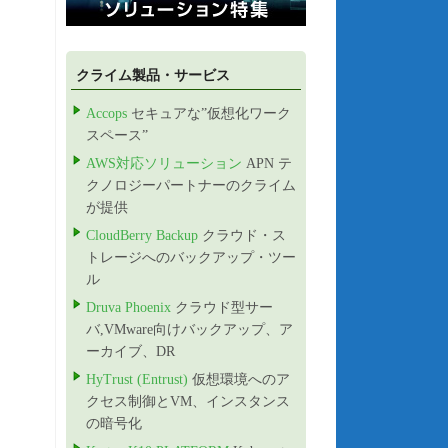
クライム製品・サービス
Accops
セキュアな”仮想化ワーク
スペース”
AWS対応ソリューション
APN テ
クノロジーパートナーのクライム
が提供
CloudBerry Backup
クラウド・ス
トレージへのバックアップ・ツー
ル
Druva Phoenix
クラウド型サー
バ,VMware向けバックアップ、ア
ーカイブ、DR
HyTrust (Entrust)
仮想環境へのア
クセス制御とVM、インスタンス
の暗号化