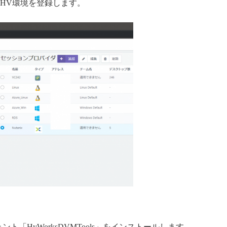
nix AHV環境を登録します。
ェント「HyWorksDVMTools」をインストールします。