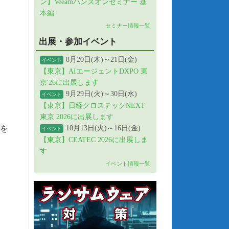
ン】Veeamハンズオンセミナー 基
本編
セミナー情報一覧
出展・参加イベント
8月20日(木)～21日(金)
イベント
【東京】AIエージェントDXPO 東
京'26に出展します
9月29日(火)～30日(水)
イベント
【東京】日経クロステックNEXT
東京 2026に出展します
Iを
10月13日(火)～16日(金)
イベント
【東京】CEATEC 2026に出展しま
す
イベント情報一覧