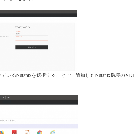
るNutanixを選択することで、追加したNutanix環境のVD
。