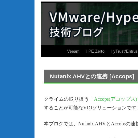
Veeam
HPE Zerto
HyTrust/Entrus
Nutanix AHVとの連携 [Accops]
クライムの取り扱う「
Accops(アコップス
することが可能なVDIソリューションです
本ブログでは、Nutanix AHVとAccop