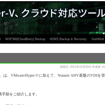
t
MSP360(CloudBerry) Backup
N2WS Backup & Recovery
StarWind
投稿日:
2021年10月30日
作成者:
cl
)」
は、VMware/Hyper-Vに加えて、Nutanix AHV基盤のVDIを
。
sの連携手順をご紹介します。