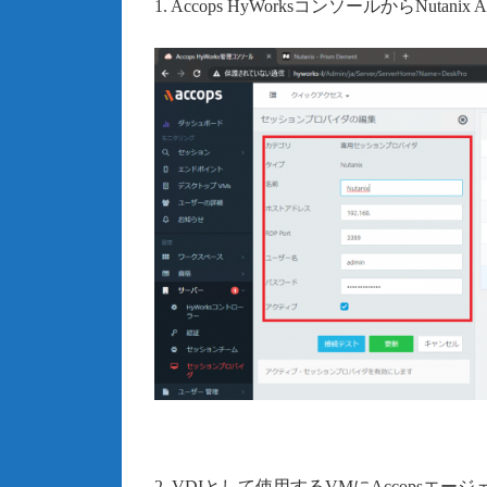
1. Accops HyWorksコンソールからNuta
2. VDIとして使用するVMにAccopsエージ