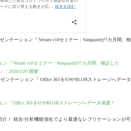
プレゼンテーション『 Veeam v10セミナー：Vanguardが7カ月間、
 Veeam v10セミナー：Vanguardが7カ月間、検証した
020/2/20 開催
プレゼンテーション『 Office 365をS3やBLOBストレージへデー
 Office 365をS3やBLOBストレージへデータ保護！
』新機能全貌紹介！ 統合/分析機能強化でより最適なレプリケーションが