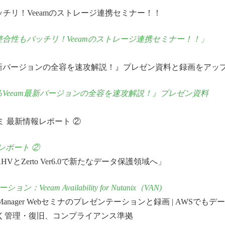
もバッチリ！Veeamのストレージ連携セミナー！！
！整合性もバッチリ！Veeamのストレージ連携セミナー！！」
eeam最新バージョンの全容を速攻解説！』プレゼン資料と録画をアッ
けるVeeam最新バージョンの全容を速攻解説！』プレゼン資料
 マイアミ 最新情報レポート ②
情報レポート ②
tanix AHVとZerto Ver6.0で新たなデータ保護領域へ」
：Veeam Availability for Nutanix（VAN)
tection Manager Webセミナのプレゼンテーションと録画 | AWSでもデ
らく管理・復旧、コンプライアンス準拠