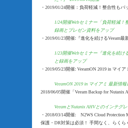
・2019/01/24開催：負荷軽減！整合性
1/24開催Webセミナー「負荷軽減
録画とプレゼン資料をアップ
・2019/01/23開催:『進化を続けるV
1/23開催Webセミナー『進化を続
と録画をアップ
・2019/05/23開催: VeeamON 2019 in
VeeamON 2019 in マイアミ 最新
2018/06/05開催「Veeam Backup for Nu
VeeamとNutanix AHVとのインテグレーション
・2018/03/14開催: N2WS Cloud Pro
保護・DR対策は必須！ 手間なく、らく