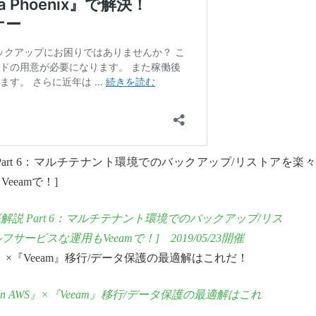
徹底解説 Part 6：マルチテナント環境でのバックアップ/リストアを楽
eeamで！]
徹底解説 Part 6：マルチテナント環境でのバックアップ/リス
ビスな運用もVeeamで！] 2019/05/23開催
 on AWS』×『Veeam』移行/データ保護の最適解はこれだ！
ud on AWS』×『Veeam』移行/データ保護の最適解はこれ