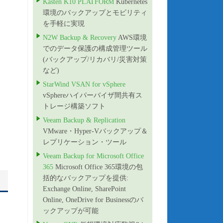
Kasten K10 PLATFORM
Kubernetes
環境のバックアップとモビリティ
を手軽に実現
N2W Backup & Recovery
AWS環境
でのデータ保護の構成管理ツール
(バックアップ/リカバリ/災害対策
など)
StarWind VSAN for vSphere
vSphereハイパーバイザ間共有ス
トレージ構築ソフト
Veeam Backup & Replication
VMware・Hyper-Vバックアップ＆
レプリケーション・ツール
Veeam Backup for Microsoft Office
365
Microsoft Office 365環境の包
括的なバックアップを提供:
Exchange Online, SharePoint
Online, OneDrive for Businessのバ
ックアップが可能