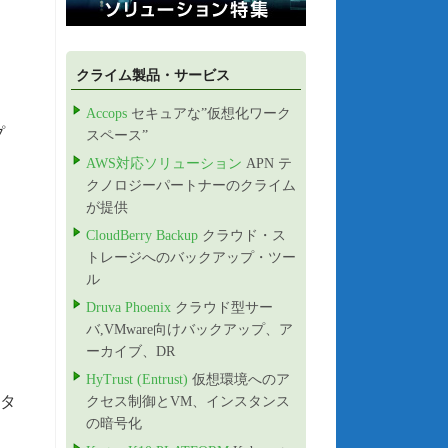
クライム製品・サービス
Accops
セキュアな”仮想化ワーク
プ
スペース”
AWS対応ソリューション
APN テ
クノロジーパートナーのクライム
が提供
CloudBerry Backup
クラウド・ス
トレージへのバックアップ・ツー
ル
Druva Phoenix
クラウド型サー
バ,VMware向けバックアップ、ア
ーカイブ、DR
HyTrust (Entrust)
仮想環境へのア
ータ
クセス制御とVM、インスタンス
の暗号化