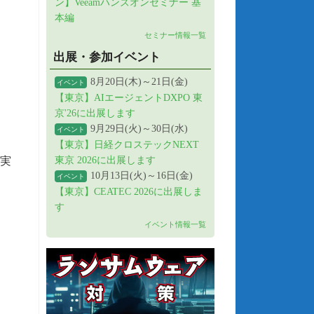
ン】Veeamハンズオンセミナー 基
本編
セミナー情報一覧
出展・参加イベント
8月20日(木)～21日(金)
イベント
【東京】AIエージェントDXPO 東
京'26に出展します
9月29日(火)～30日(水)
イベント
【東京】日経クロステックNEXT
々実
東京 2026に出展します
10月13日(火)～16日(金)
イベント
【東京】CEATEC 2026に出展しま
す
イベント情報一覧