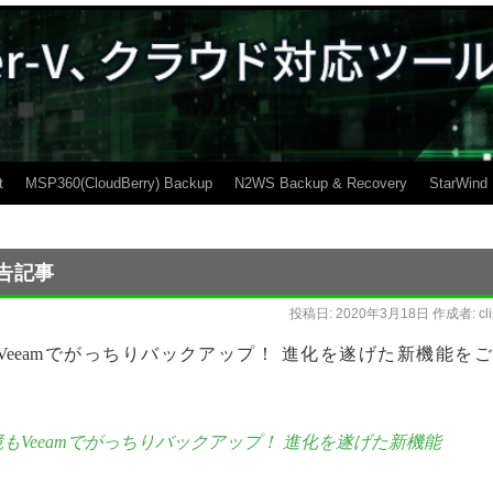
t
MSP360(CloudBerry) Backup
N2WS Backup & Recovery
StarWind
報告記事
投稿日:
2020年3月18日
作成者:
cl
 AHV環境もVeeamでがっちりバックアップ！ 進化を遂げた新機能を
HV環境もVeeamでがっちりバックアップ！ 進化を遂げた新機能