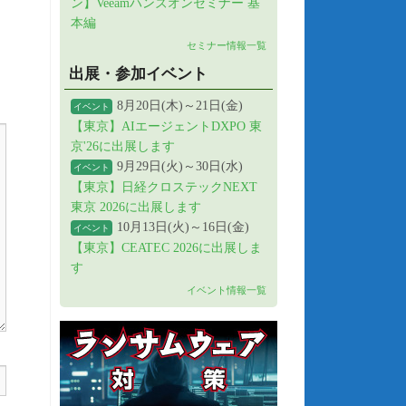
ン】Veeamハンズオンセミナー 基
本編
セミナー情報一覧
出展・参加イベント
8月20日(木)～21日(金)
イベント
【東京】AIエージェントDXPO 東
京'26に出展します
9月29日(火)～30日(水)
イベント
【東京】日経クロステックNEXT
東京 2026に出展します
10月13日(火)～16日(金)
イベント
【東京】CEATEC 2026に出展しま
す
イベント情報一覧