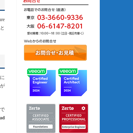
re
スと
前に
とが
定で
oud