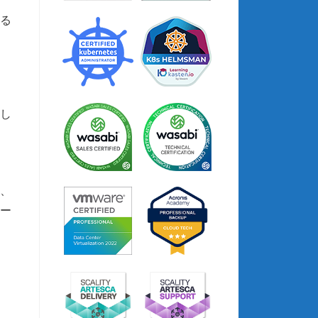
る
し
り、
レー