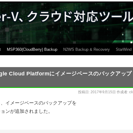
t
MSP360(CloudBerry) Backup
N2WS Backup & Recovery
StarWind
Google Cloud Platformにイメージベースのバックアップ
投稿日:
2017年9月15日
作成者:
cl
ン5.7にて、イメージベースのバックアップを
するオプションが追加されました。