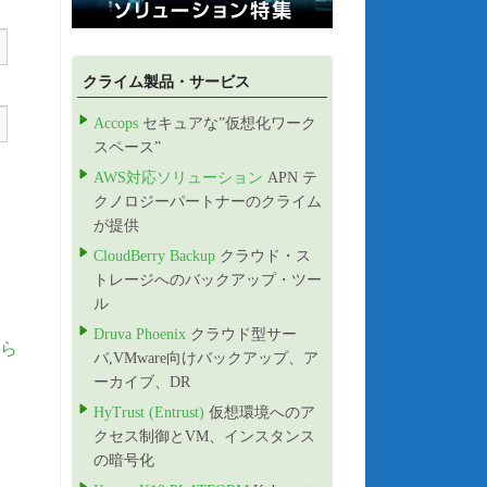
クライム製品・サービス
Accops
セキュアな”仮想化ワーク
スペース”
AWS対応ソリューション
APN テ
クノロジーパートナーのクライム
が提供
CloudBerry Backup
クラウド・ス
トレージへのバックアップ・ツー
ル
Druva Phoenix
クラウド型サー
ら
バ,VMware向けバックアップ、ア
ーカイブ、DR
HyTrust (Entrust)
仮想環境へのア
クセス制御とVM、インスタンス
の暗号化