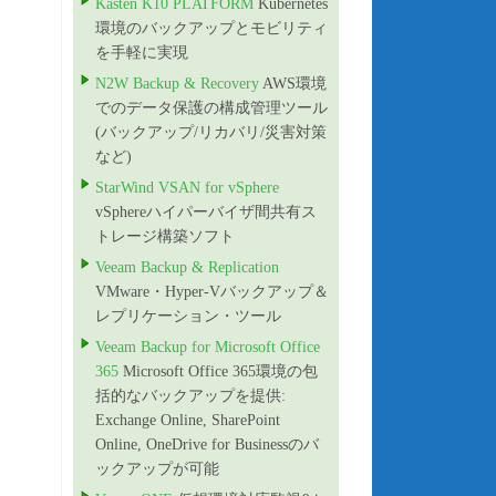
Kasten K10 PLATFORM
Kubernetes
環境のバックアップとモビリティ
を手軽に実現
N2W Backup & Recovery
AWS環境
でのデータ保護の構成管理ツール
(バックアップ/リカバリ/災害対策
など)
StarWind VSAN for vSphere
vSphereハイパーバイザ間共有ス
トレージ構築ソフト
Veeam Backup & Replication
VMware・Hyper-Vバックアップ＆
レプリケーション・ツール
Veeam Backup for Microsoft Office
365
Microsoft Office 365環境の包
括的なバックアップを提供:
Exchange Online, SharePoint
Online, OneDrive for Businessのバ
ックアップが可能