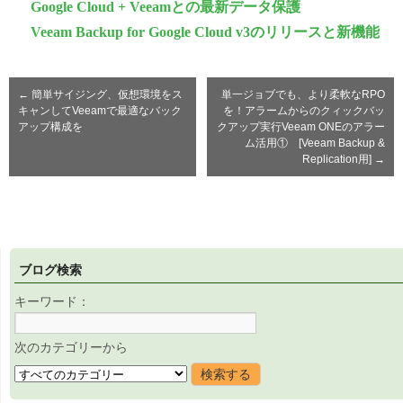
Google Cloud + Veeamとの最新データ保護
Veeam Backup for Google Cloud v3のリリースと新機能
←
簡単サイジング、仮想環境をス
単一ジョブでも、より柔軟なRPO
キャンしてVeeamで最適なバック
を！アラームからのクィックバッ
アップ構成を
クアップ実行Veeam ONEのアラー
ム活用① [Veeam Backup &
Replication用]
→
ブログ検索
キーワード：
次のカテゴリーから