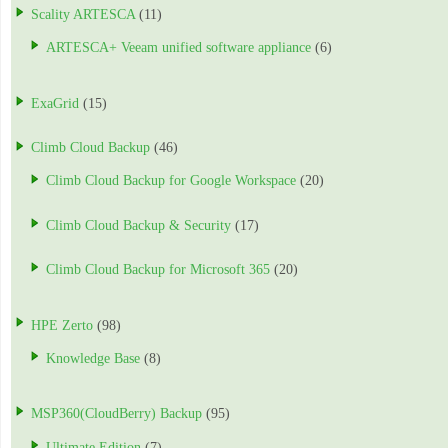
Scality ARTESCA
(11)
ARTESCA+ Veeam unified software appliance
(6)
ExaGrid
(15)
Climb Cloud Backup
(46)
Climb Cloud Backup for Google Workspace
(20)
Climb Cloud Backup & Security
(17)
Climb Cloud Backup for Microsoft 365
(20)
HPE Zerto
(98)
Knowledge Base
(8)
MSP360(CloudBerry) Backup
(95)
Ultimate Edition
(7)