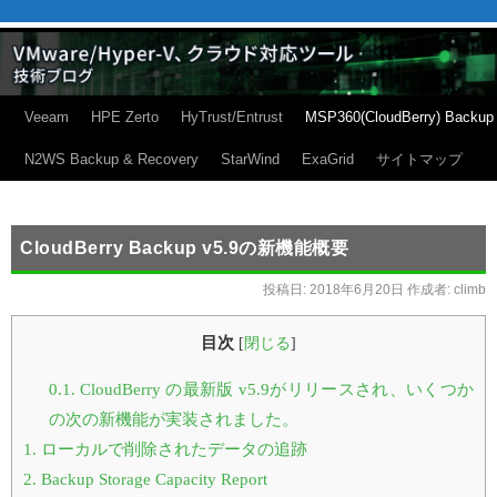
Veeam
HPE Zerto
HyTrust/Entrust
MSP360(CloudBerry) Backup
N2WS Backup & Recovery
StarWind
ExaGrid
サイトマップ
CloudBerry Backup v5.9の新機能概要
投稿日:
2018年6月20日
作成者:
climb
目次
[
閉じる
]
0.1.
CloudBerry の最新版 v5.9がリリースされ、いくつか
の次の新機能が実装されました。
1.
ローカルで削除されたデータの追跡
2.
Backup Storage Capacity Report