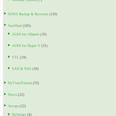
N2WS Backup & Recovery
(110)
StarWind
(105)
vSAN for vShpere
(35)
vSAN for Hyper-V
(31)
VTL
(19)
SAN & NAS
(10)
HyTrust/Entrust
(55)
Druva
(22)
Accops
(22)
HySecure
(4)