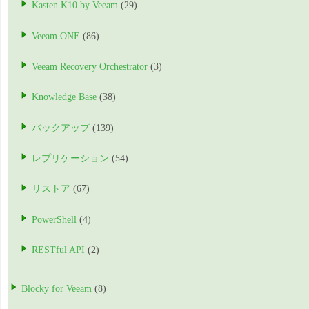
Kasten K10 by Veeam
(29)
Veeam ONE
(86)
Veeam Recovery Orchestrator
(3)
Knowledge Base
(38)
バックアップ
(139)
レプリケーション
(54)
リストア
(67)
PowerShell
(4)
RESTful API
(2)
Blocky for Veeam
(8)