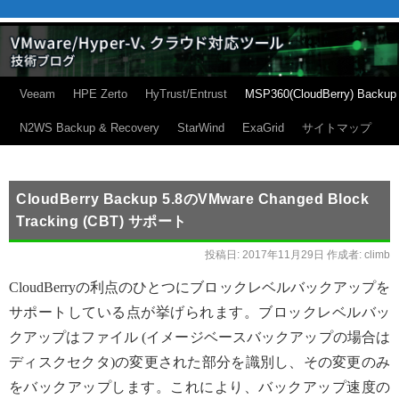
Veeam
HPE Zerto
HyTrust/Entrust
MSP360(CloudBerry) Backup
N2WS Backup & Recovery
StarWind
ExaGrid
サイトマップ
CloudBerry Backup 5.8のVMware Changed Block
Tracking (CBT) サポート
投稿日:
2017年11月29日
作成者:
climb
CloudBerryの利点のひとつにブロックレベルバックアップを
サポートしている点が挙げられます。ブロックレベルバッ
クアップはファイル (イメージベースバックアップの場合は
ディスクセクタ)の変更された部分を識別し、その変更のみ
をバックアップします。これにより、バックアップ速度の