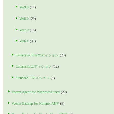
Ver9.0
(14)
Ver8.0
(29)
Ver7.0
(13)
Ver6.x
(31)
Enterprise Plusエディション
(23)
Enterpriseエディション
(12)
Standardエディション
(1)
Veeam Agent for Windows/Linux
(20)
Veeam Backup for Nutanix AHV
(9)