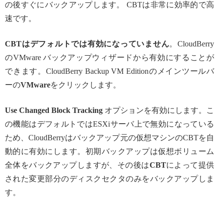
の後すぐにバックアップします。 CBTは非常に効率的で高
速です。
CBTはデフォルトでは有効になっていません
。CloudBerry
のVMware バックアップウィザードから有効にすることが
できます。CloudBerry Backup VM Editionのメインツールバ
ーの
VMware
をクリックします。
Use Changed Block Tracking
オプションを有効にします。こ
の機能はデフォルトではESXiサーバ上で無効になっている
ため、CloudBerryはバックアップ元の仮想マシンのCBTを自
動的に有効にします。初期バックアップは仮想ボリューム
全体をバックアップしますが、その後は
CBT
によって提供
された変更部分のディスクセクタのみをバックアップしま
す。