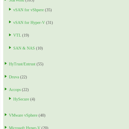
StarWind
(105)
vSAN for vShpere
(35)
vSAN for Hyper-V
(31)
VTL
(19)
SAN & NAS
(10)
HyTrust/Entrust
(55)
Druva
(22)
Accops
(22)
HySecure
(4)
VMware vSphere
(40)
Microsoft Hyper-V
(20)