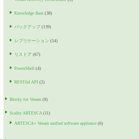
Knowledge Base
(38)
バックアップ
(139)
レプリケーション
(54)
リストア
(67)
PowerShell
(4)
RESTful API
(2)
Blocky for Veeam
(8)
Scality ARTESCA
(11)
ARTESCA+ Veeam unified software appliance
(6)