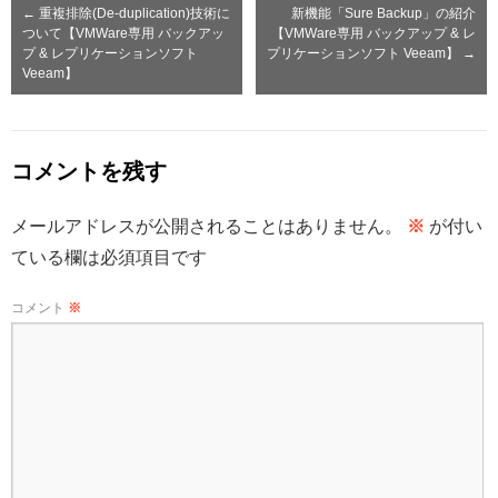
←
重複排除(De-duplication)技術に
新機能「Sure Backup」の紹介
ついて【VMWare専用 バックアッ
【VMWare専用 バックアップ & レ
プ & レプリケーションソフト
プリケーションソフト Veeam】
→
Veeam】
コメントを残す
メールアドレスが公開されることはありません。
※
が付い
ている欄は必須項目です
コメント
※