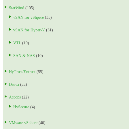
StarWind
(105)
vSAN for vShpere
(35)
vSAN for Hyper-V
(31)
VTL
(19)
SAN & NAS
(10)
HyTrust/Entrust
(55)
Druva
(22)
Accops
(22)
HySecure
(4)
VMware vSphere
(40)