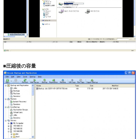
■
圧縮後の容量