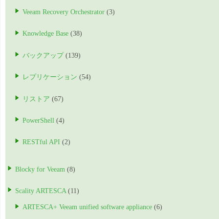
Veeam Recovery Orchestrator
(3)
Knowledge Base
(38)
バックアップ
(139)
レプリケーション
(54)
リストア
(67)
PowerShell
(4)
RESTful API
(2)
Blocky for Veeam
(8)
Scality ARTESCA
(11)
ARTESCA+ Veeam unified software appliance
(6)