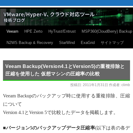
Veeam
HPE Zerto
HyTrust/Entrust
MSP360(CloudBerry) Backup
N2WS Backup & Recovery
StarWind
ExaGrid
サイトマップ
Veeam Backup(Version4.1とVersion5)の重複排除と
圧縮を使用した 仮想マシンの圧縮率の比較
投稿日:
2011年1月31日
作成者:
climb
Veeam Backupのバックアップ時に使用する重複排除、圧縮
について
Version 4.1とVersion 5で比較したデータを掲載します。
■
バージョン5のバックアップデータ圧縮率
(以下は表の各デ