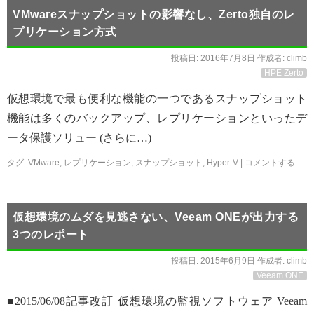
VMwareスナップショットの影響なし、Zerto独自のレ
プリケーション方式
投稿日:
2016年7月8日
作成者:
climb
HPE Zerto
仮想環境で最も便利な機能の一つであるスナップショット
機能は多くのバックアップ、レプリケーションといったデ
ータ保護ソリュー (さらに…)
タグ:
VMware
,
レプリケーション
,
スナップショット
,
Hyper-V
|
コメントする
仮想環境のムダを見逃さない、Veeam ONEが出力する
3つのレポート
投稿日:
2015年6月9日
作成者:
climb
Veeam ONE
■2015/06/08記事改訂 仮想環境の監視ソフトウェア Veeam