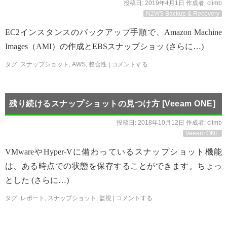
投稿日:
2019年4月1日
作成者:
climb
N2WS Backup & Recovery
EC2インスタンスのバックアップ手順で、Amazon Machine
Images（AMI）の作成とEBSスナップショッ (さらに…)
タグ:
スナップショット
,
AWS
,
整合性
|
コメントする
残り続けるスナップショットの見つけ方 [Veeam ONE]
投稿日:
2018年10月12日
作成者:
climb
Veeam ONE
VMwareやHyper-Vに備わっているスナップショット機能
は、ある時点での状態を保存することができます。ちょっ
とした (さらに…)
タグ:
レポート
,
スナップショット
,
監視
|
コメントする