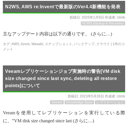
N2WS, AWS re:Inventで最新版のVer4.4新機能を発表
投稿日:
2025年1月9日
作成者:
climb
N2WS Backup & Recovery
主なアップデート内容は以下の通りです。 (さらに…)
タグ:
AWS
,
Azure
,
Wasabi
,
スナップショット
,
バックアップ
,
クラウド
|
1件のコ
メント
Veeamレプリケーションジョブ実施時の警告[VM disk
size changed since last sync, deleting all restore
points]について
投稿日:
2023年5月26日
作成者:
climb
Veeam
Knowledge Base
レプリケーション
Veeamを使用してレプリケーションを実行している際
に、”VM disk size changed since last (さらに…)