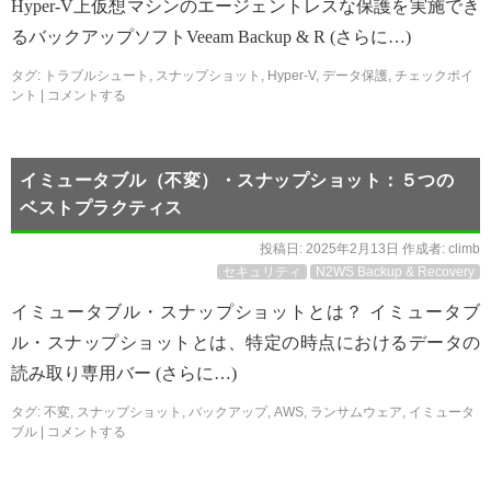
Hyper-V上仮想マシンのエージェントレスな保護を実施でき
るバックアップソフトVeeam Backup & R (さらに…)
タグ:
トラブルシュート
,
スナップショット
,
Hyper-V
,
データ保護
,
チェックポイ
ント
|
コメントする
イミュータブル（不変）・スナップショット：５つの
ベストプラクティス
投稿日:
2025年2月13日
作成者:
climb
セキュリティ
N2WS Backup & Recovery
イミュータブル・スナップショットとは？ イミュータブ
ル・スナップショットとは、特定の時点におけるデータの
読み取り専用バー (さらに…)
タグ:
不変
,
スナップショット
,
バックアップ
,
AWS
,
ランサムウェア
,
イミュータ
ブル
|
コメントする