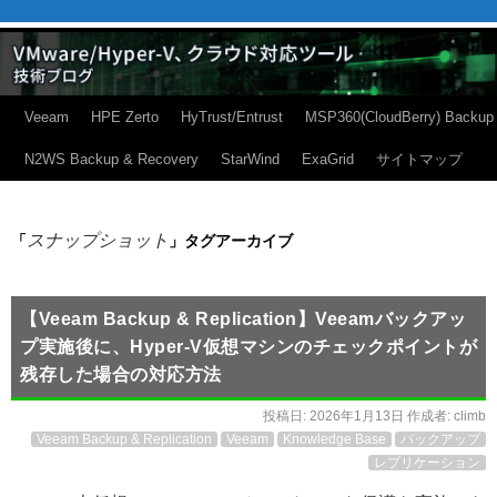
Veeam
HPE Zerto
HyTrust/Entrust
MSP360(CloudBerry) Backup
N2WS Backup & Recovery
StarWind
ExaGrid
サイトマップ
スナップショット
「
」タグアーカイブ
【Veeam Backup & Replication】Veeamバックアッ
プ実施後に、Hyper-V仮想マシンのチェックポイントが
残存した場合の対応方法
投稿日:
2026年1月13日
作成者:
climb
Veeam Backup & Replication
Veeam
Knowledge Base
バックアップ
レプリケーション