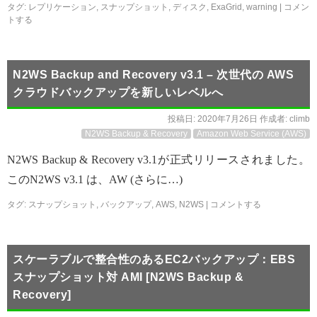
タグ:
レプリケーション
,
スナップショット
,
ディスク
,
ExaGrid
,
warning
|
コメン
トする
N2WS Backup and Recovery v3.1 – 次世代の AWS
クラウドバックアップを新しいレベルへ
投稿日:
2020年7月26日
作成者:
climb
N2WS Backup & Recovery
Amazon Web Service (AWS)
N2WS Backup & Recovery v3.1が正式リリースされました。
このN2WS v3.1 は、AW (さらに…)
タグ:
スナップショット
,
バックアップ
,
AWS
,
N2WS
|
コメントする
スケーラブルで整合性のあるEC2バックアップ：EBS
スナップショット対 AMI [N2WS Backup &
Recovery]