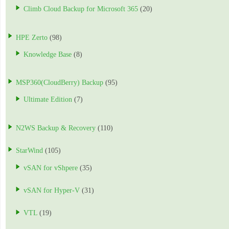
Climb Cloud Backup for Microsoft 365
(20)
HPE Zerto
(98)
Knowledge Base
(8)
MSP360(CloudBerry) Backup
(95)
Ultimate Edition
(7)
N2WS Backup & Recovery
(110)
StarWind
(105)
vSAN for vShpere
(35)
vSAN for Hyper-V
(31)
VTL
(19)