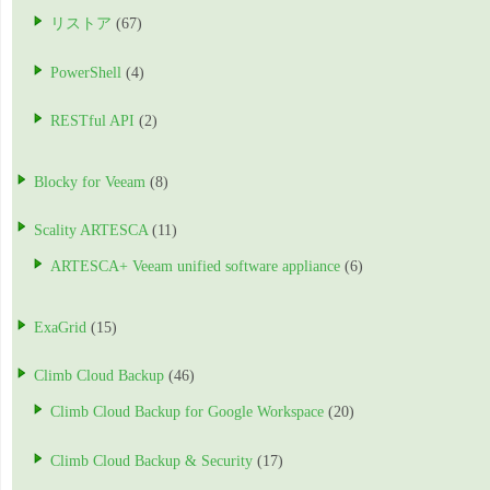
リストア
(67)
PowerShell
(4)
RESTful API
(2)
Blocky for Veeam
(8)
Scality ARTESCA
(11)
ARTESCA+ Veeam unified software appliance
(6)
ExaGrid
(15)
Climb Cloud Backup
(46)
Climb Cloud Backup for Google Workspace
(20)
Climb Cloud Backup & Security
(17)