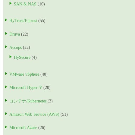
SAN & NAS
(10)
HyTrust/Entrust
(55)
Druva
(22)
Accops
(22)
HySecure
(4)
VMware vSphere
(40)
Microsoft Hyper-V
(20)
コンテナ/Kubernetes
(3)
Amazon Web Service (AWS)
(51)
Microsoft Azure
(26)