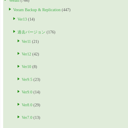
Veeam
(766)
Veeam Backup & Replication
(447)
Ver13
(14)
過去バージョン
(176)
Ver11
(21)
Ver12
(42)
Ver10
(8)
Ver9.5
(23)
Ver9.0
(14)
Ver8.0
(29)
Ver7.0
(13)