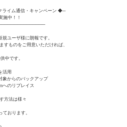
─◆ クライム通信・キャンペーン ◆─
ン実施中！！
───────────────
、新規ユーザ様に朗報です。
ますものをご用意いただければ、
ご提供中です。
を活用
い対象からのバックアップ
amへのリプレイス
す方法は様々
なっております。
い