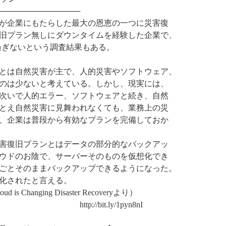
───────────────
が企業にもたらした最大の恩恵の一つに災害復
旧プラン無しにダウンタイムを経験した企業で、
過ぎないという調査結果もある。
とは自然災害が主で、人的災害やソフトウェア、
のは少ないと考えている。しかし、現実には、
次いで人的エラー、ソフトウェアと続き、自然
とえ自然災害に見舞われなくても、業務上の災
、企業は普段から有効なプランを完備しておか
害復旧プランとはデータの部分的なバックアッ
ウドのお陰で、サーバーそのものを仮想化でき
ごとそのままバックアップできるようになった。
化されたと言える。
d is Changing Disaster Recoveryより）
t.ly/1pyn8nI