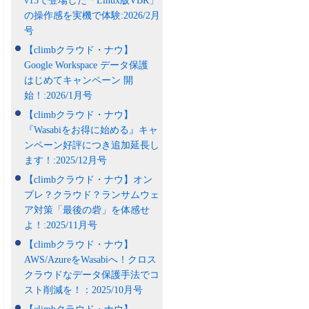
v13で登場した「Linux版VBR」
の操作感を実機で体験:2026/2月
号
【climbクラウド・ナウ】
Google Workspace データ保護
はじめてキャンペーン 開
始！:2026/1月号
【climbクラウド・ナウ】
『Wasabiをお得に始める』キャ
ンペーン好評につき追加延長し
ます！:2025/12月号
【climbクラウド・ナウ】オン
プレ？クラウド？ランサムウェ
ア対策「最後の砦」を体感せ
よ！:2025/11月号
【climbクラウド・ナウ】
AWS/AzureをWasabiへ！クロス
クラウドなデータ保護手法でコ
スト削減を！：2025/10月号