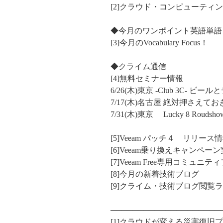
[2]クラウド・コンピューティ
◆今月のワンポイント英語単語
[3]今月のVocabulary Focus！
◆クライム通信
[4]無料セミナー情報
6/26(木)東京 -Club 3C- 
7/17(木)名古屋 絶対押さえ
7/31(木)東京 Lucky 8 Roudshow f
[5]Veeam パッチ４ リリース
[6]Veeam乗り換えキャンペ
[7]Veeam Free専用コミュ
[8]今月の新着技術ブログ
[9]クライム・技術ブログ閲覧
──────────────────
[1]クラウドが変える災害復旧