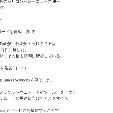
◆ 今月のシリコンバレーニュース ◆─
ング
───────────────
表
───────────────
ウンロードを達成 [5/12]
or iPad が，わずか１ヵ月半で上位
00万件に達した。
あり，その後も順調に増加している。
───────
ns を発表 [5/29]
siness Solutions を発表した。
ス，ソフトウェア，分析ツール，クラウド
，ユーザの用途に向けてカスタマイズ
枠を超えたサービスを提供することで