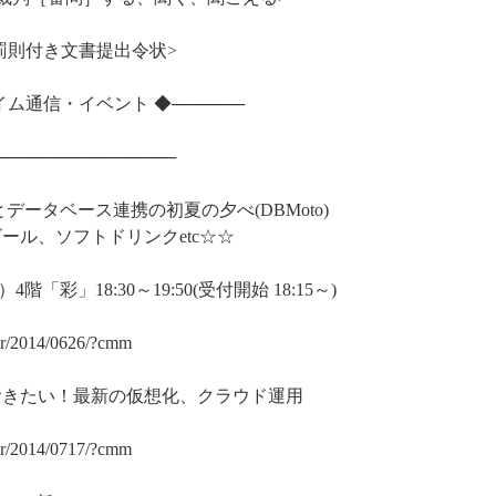
状、罰則付き文書提出令状>
ライム通信・イベント ◆──────
───────────────
 ビールとデータベース連携の初夏の夕べ(DBMoto)
ール、ソフトドリンクetc☆☆
彩」18:30～19:50(受付開始 18:15～)
nar/2014/0626/?cmm
えておきたい！最新の仮想化、クラウド運用
nar/2014/0717/?cmm