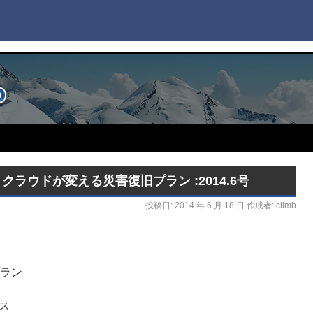
】クラウドが変える災害復旧プラン :2014.6号
投稿日:
2014 年 6 月 18 日
作成者:
climb
プラン
ス