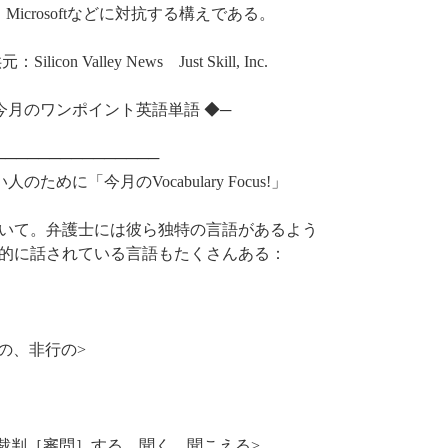
icrosoftなどに対抗する構えである。
 News Just Skill, Inc.
─◆ 今月のワンポイント英語単語 ◆─
───────────────
めに「今月のVocabulary Focus!」
いて。弁護士には彼ら独特の言語があるよう
的に話されている言語もたくさんある：
犯罪の、非行の>
する、裁判［審問］する、聞く、聞こえる>