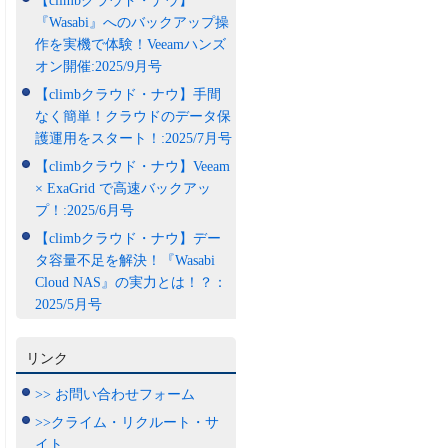
【climbクラウド・ナウ】
『Wasabi』へのバックアップ操
作を実機で体験！Veeamハンズ
オン開催:2025/9月号
【climbクラウド・ナウ】手間
なく簡単！クラウドのデータ保
護運用をスタート！:2025/7月号
【climbクラウド・ナウ】Veeam
× ExaGrid で高速バックアッ
プ！:2025/6月号
【climbクラウド・ナウ】デー
タ容量不足を解決！『Wasabi
Cloud NAS』の実力とは！？：
2025/5月号
リンク
>> お問い合わせフォーム
>>クライム・リクルート・サ
イト