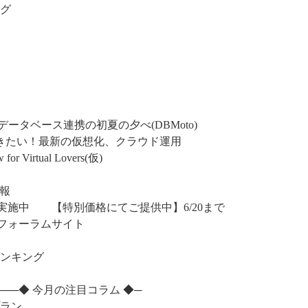
ング
ビールとデータベース連携の初夏の夕べ(DBMoto)
ておきたい！最新の仮想化、クラウド運用
or Virtual Lovers(仮)
情報
ーン実施中 【特別価格にてご提供中】6/20まで
ニティフォーラムサイト
ランキング
─────◆ 今月の注目コラム ◆─
プラン