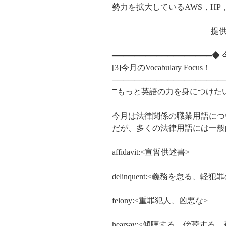
勢力を拡大しているAWS，HP，M
提供元：Silicon Valley
─────────────────
[3]今月のVocabulary Focus！
────────────────────
□もっと英語の力を身につけたい人のた
今月は法律関係の職業用語につ
だが、多くの法律用語には一般
affidavit:<宣誓供述書>
delinquent:<義務を怠る、軽
felony:<重罪犯人、凶悪な>
hearsay:<傾聴する、傍聴