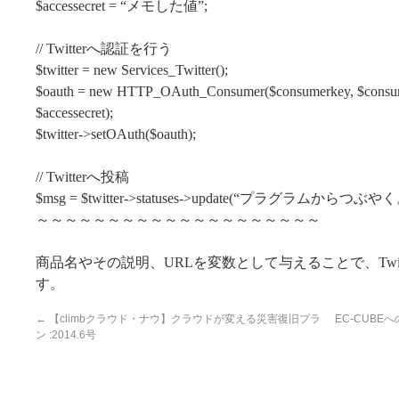
$accessecret = “メモした値”;
// Twitterへ認証を行う
$twitter = new Services_Twitter();
$oauth = new HTTP_OAuth_Consumer($consumerkey, $consumer
$accessecret);
$twitter->setOAuth($oauth);
// Twitterへ投稿
$msg = $twitter->statuses->update(“プラグラムからつぶやく
～～～～～～～～～～～～～～～～～～～～
商品名やその説明、URLを変数として与えることで、Twi
す。
←
【climbクラウド・ナウ】クラウドが変える災害復旧プラ
EC-CUBE
ン :2014.6号