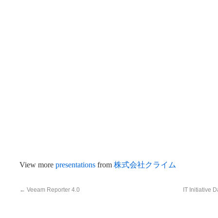
View more
presentations
from
株式会社クライム
←
Veeam Reporter 4.0
IT Initi