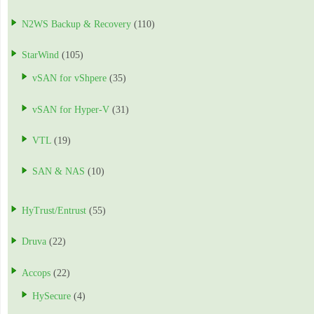
N2WS Backup & Recovery
(110)
StarWind
(105)
vSAN for vShpere
(35)
vSAN for Hyper-V
(31)
VTL
(19)
SAN & NAS
(10)
HyTrust/Entrust
(55)
Druva
(22)
Accops
(22)
HySecure
(4)