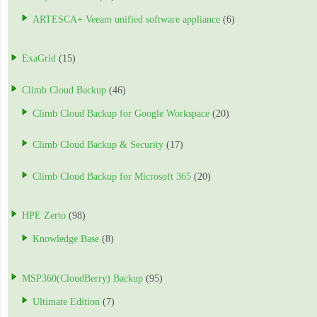
ARTESCA+ Veeam unified software appliance
(6)
ExaGrid
(15)
Climb Cloud Backup
(46)
Climb Cloud Backup for Google Workspace
(20)
Climb Cloud Backup & Security
(17)
Climb Cloud Backup for Microsoft 365
(20)
HPE Zerto
(98)
Knowledge Base
(8)
MSP360(CloudBerry) Backup
(95)
Ultimate Edition
(7)