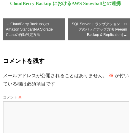
CloudBerry Backup におけるAWS Snowballとの連携
←
CloudBerry Backupでの
SQL Server トランザクション・ロ
Amazon Standard-IA Storage
グのバックアップ方法 [Veeam
Classの自動設定方法
Backup & Replication]
→
コメントを残す
メールアドレスが公開されることはありません。
※
が付い
ている欄は必須項目です
コメント
※