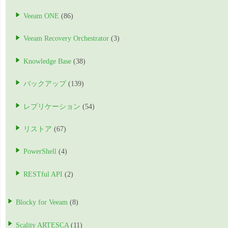
Veeam ONE
(86)
Veeam Recovery Orchestrator
(3)
Knowledge Base
(38)
バックアップ
(139)
レプリケーション
(54)
リストア
(67)
PowerShell
(4)
RESTful API
(2)
Blocky for Veeam
(8)
Scality ARTESCA
(11)