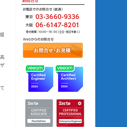
提
高
ザ
て