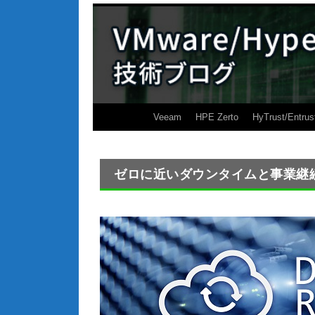
Veeam
HPE Zerto
HyTrust/Entrus
ゼロに近いダウンタイムと事業継