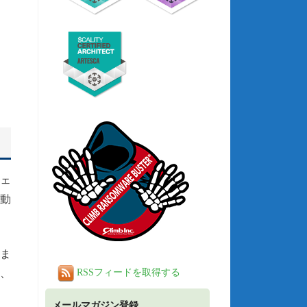
ェ
動
ま
、
RSSフィードを取得する
メールマガジン登録