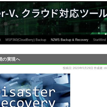
t
MSP360(CloudBerry) Backup
N2WS Backup & Recovery
StarWind
続の実現へ
投稿日:
2023年5月29日
作成者:
cl