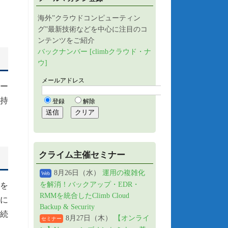
海外”クラウドコンピューティン
グ”最新技術などを中心に注目のコ
ンテンツをご紹介
バックナンバー [climbクラウド・ナ
ウ]
ー
持
クライム主催セミナー
8月26日（水）
運用の複雑化
Web
を解消！バックアップ・EDR・
を
RMMを統合したClimb Cloud
に
Backup & Security
続
8月27日（木）
【オンライ
セミナー