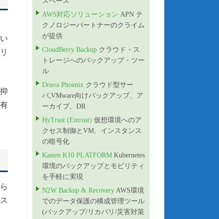
スペース”
AWS対応ソリューション
APN テ
クノロジーパートナーのクライム
が提供
い
CloudBerry Backup
クラウド・ス
リ
トレージへのバックアップ・ツー
ル
Druva Phoenix
クラウド型サー
抑
バ,VMware向けバックアップ、ア
有
ーカイブ、DR
HyTrust (Entrust)
仮想環境へのア
クセス制御とVM、インスタンス
の暗号化
Kasten K10 PLATFORM
Kubernetes
環境のバックアップとモビリティ
を手軽に実現
ら
N2W Backup & Recovery
AWS環境
ス
でのデータ保護の構成管理ツール
(バックアップ/リカバリ/災害対策