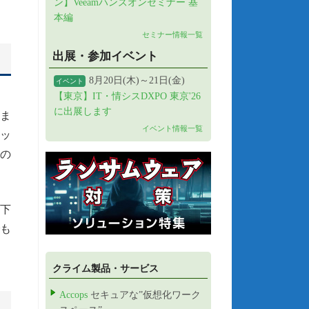
ン】Veeamハンズオンセミナー 基
本編
セミナー情報一覧
出展・参加イベント
8月20日(木)～21日(金)
イベント
【東京】IT・情シスDXPO 東京'26
に出展します
ま
イベント情報一覧
ッ
の
下
も
クライム製品・サービス
Accops
セキュアな”仮想化ワーク