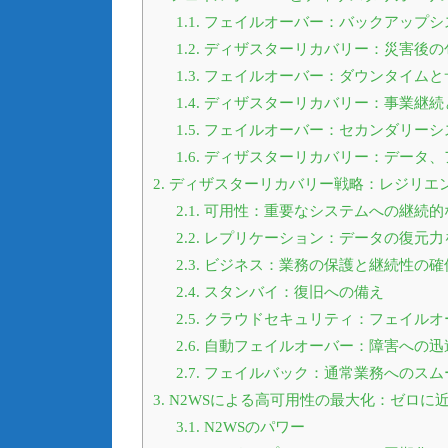
1.1.
フェイルオーバー：バックアップシ
1.2.
ディザスターリカバリー：災害後の
1.3.
フェイルオーバー：ダウンタイムと
1.4.
ディザスターリカバリー：事業継続
1.5.
フェイルオーバー：セカンダリーシ
1.6.
ディザスターリカバリー：データ、
2.
ディザスターリカバリー戦略：レジリエ
2.1.
可用性：重要なシステムへの継続的
2.2.
レプリケーション：データの復元力
2.3.
ビジネス：業務の保護と継続性の確
2.4.
スタンバイ：復旧への備え
2.5.
クラウドセキュリティ：フェイルオ
2.6.
自動フェイルオーバー：障害への迅
2.7.
フェイルバック：通常業務へのスム
3.
N2WSによる高可用性の最大化：ゼロに
3.1.
N2WSのパワー