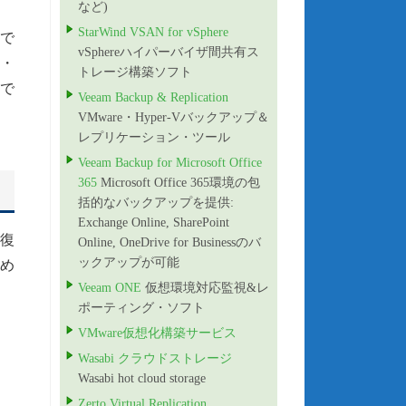
など)
StarWind VSAN for vSphere
で
vSphereハイパーバイザ間共有ス
・
トレージ構築ソフト
で
Veeam Backup & Replication
VMware・Hyper-Vバックアップ＆
レプリケーション・ツール
Veeam Backup for Microsoft Office
365
Microsoft Office 365環境の包
括的なバックアップを提供:
Exchange Online, SharePoint
復
Online, OneDrive for Businessのバ
ックアップが可能
め
Veeam ONE
仮想環境対応監視&レ
ポーティング・ソフト
VMware仮想化構築サービス
Wasabi クラウドストレージ
Wasabi hot cloud storage
Zerto Virtual Replication