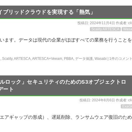
SCAがハイブリッドクラウドを実現する「熱気」
投稿日:
2024年11月4日
作成者:
cl
Scality ARTESCA
Wasa
います。データは現代の企業がほぼすべての業務を行うことを
ジ
,
Scality
,
ARTESCA
,
ARTESCA+Veeam
,
PBBA
,
データ保護
,
Wasabi
|
1件のコメン
「ダブルロック」セキュリティのためのS3オブジェクトロ
デート
投稿日:
2024年8月6日
作成者:
cl
ExaGr
エアギャップの形成）、遅延削除、ランサムウェア復旧のため