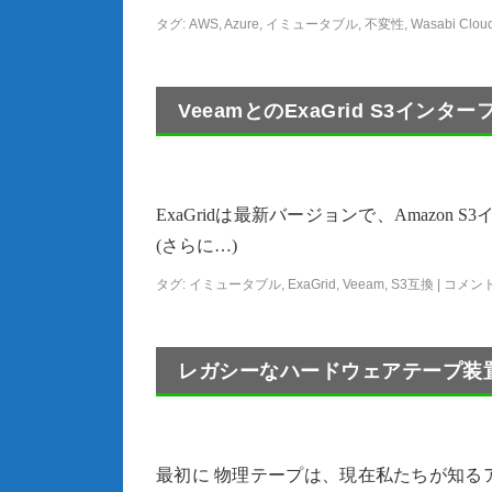
タグ:
AWS
,
Azure
,
イミュータブル
,
不変性
,
Wasabi Cloud
VeeamとのExaGrid S3イン
ExaGridは最新バージョンで、Amazon
(さらに…)
タグ:
イミュータブル
,
ExaGrid
,
Veeam
,
S3互換
|
コメン
レガシーなハードウェアテープ装置
最初に 物理テープは、現在私たちが知る