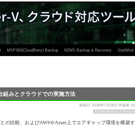
t
MSP360(CloudBerry) Backup
N2WS Backup & Recovery
StarWind
仕組みとクラウドでの実施方法
投稿日:
2026年7月28日
作成者:
cl
N2WS Backup & Recove
の比較、およびAWSやAzure上でエアギャップ環境を構築