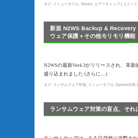
タグ:
イミュータブル
,
Veeam
,
エアーキャップ
|
コメント
新規 N2WS Backup & Reco
ウェア保護＋その他モリモリ機能
N2WSの最新Ver4.3がリリースされ
盛り込まれました (さらに…)
タグ:
ランサムウェア対策
,
イミュータブル
,
DynamoDB
,
ランサムウェア対策の盲点、それ