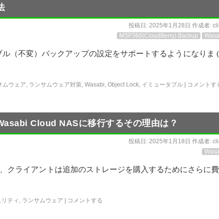
法
投稿日:
2025年1月28日
作成者:
cl
MSP360(CloudBerry) Backup
Wasa
)がイミュータブル（不変）バックアップの設定をサポートするようになりま 
サムウェア
,
ランサムウェア対策
,
Wasabi
,
Object Lock
,
イミュータブル
|
コメントす
abi Cloud NASに移行するその理由は？
投稿日:
2025年1月18日
作成者:
cl
Wasa
で、クライアントは追加のストレージを購入するためにさらに
ュリティ
,
ランサムウェア
|
コメントする