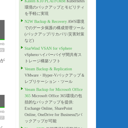
Kasten K10 PLATFORM
Kubernetes
環境のバックアップとモビリティ
を手軽に実現
N2W Backup & Recovery
AWS環境
でのデータ保護の構成管理ツール
(バックアップ/リカバリ/災害対策
など)
imb
StarWind VSAN for vSphere
ry
vSphereハイパーバイザ間共有ス
化が
トレージ構築ソフト
Veeam Backup & Replication
VMware・Hyper-Vバックアップ＆
レプリケーション・ツール
Veeam Backup for Microsoft Office
365
Microsoft Office 365環境の包
括的なバックアップを提供:
Exchange Online, SharePoint
imb
Online, OneDrive for Businessのバ
プ
ックアップが可能