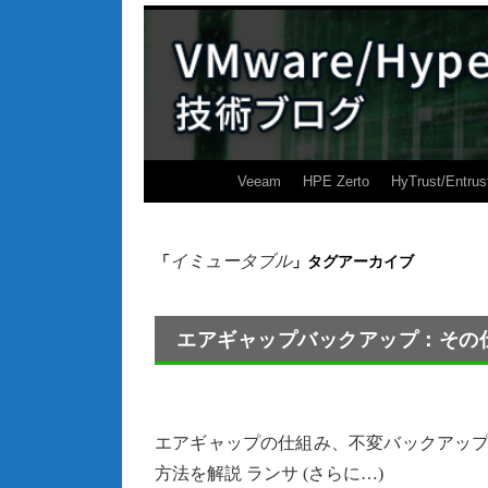
Veeam
HPE Zerto
HyTrust/Entrus
イミュータブル
「
」タグアーカイブ
エアギャップバックアップ：その
エアギャップの仕組み、不変バックアップと
方法を解説 ランサ (さらに…)