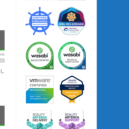
imb
nd
し