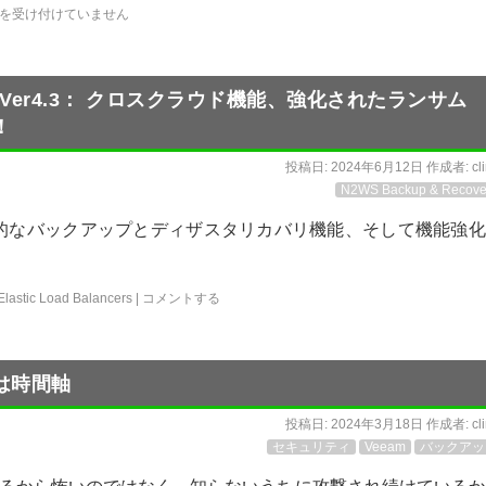
を受け付けていません
very Ver4.3： クロスクラウド機能、強化されたランサム
！
投稿日:
2024年6月12日
作成者:
cl
N2WS Backup & Recove
、革新的なバックアップとディザスタリカバリ機能、そして機能強
Elastic Load Balancers
|
コメントする
は時間軸
投稿日:
2024年3月18日
作成者:
cl
セキュリティ
Veeam
バックアッ