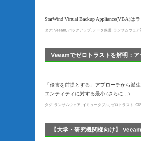
StarWind Virtual Backup Appli
タグ:
Veeam
,
バックアップ
,
データ保護
,
ランサムウェア
Veeamでゼロトラストを解明：
「侵害を前提とする」アプローチから派生
エンティティに対する最小 (さらに…)
タグ:
ランサムウェア
,
イミュータブル
,
ゼロトラスト
,
CI
【大学・研究機関様向け】 Veeam