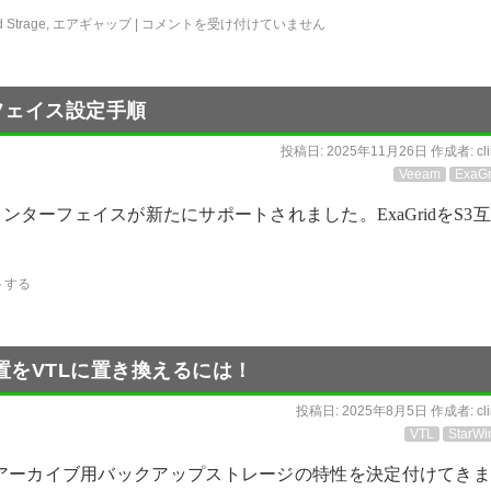
 Strage
,
エアギャップ
|
コメントを受け付けていません
ターフェイス設定手順
投稿日:
2025年11月26日
作成者:
cl
Veeam
ExaGr
 S3インターフェイスが新たにサポートされました。ExaGridをS3
トする
をVTLに置き換えるには！
投稿日:
2025年8月5日
作成者:
cl
VTL
StarWi
アーカイブ用バックアップストレージの特性を決定付けてきま