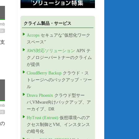
クライム製品・サービス
imb
bi
Accops
セキュアな”仮想化ワーク
支
スペース”
AWS対応ソリューション
APN テ
クノロジーパートナーのクライム
ト
が提供
CloudBerry Backup
クラウド・ス
トレージへのバックアップ・ツー
ル
Druva Phoenix
クラウド型サー
バ,VMware向けバックアップ、ア
imb
ーカイブ、DR
id
HyTrust (Entrust)
仮想環境へのア
の
クセス制御とVM、インスタンス
の暗号化