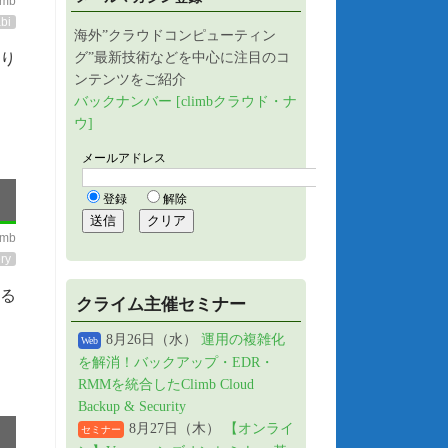
imb
bi
海外”クラウドコンピューティン
なり
グ”最新技術などを中心に注目のコ
ンテンツをご紹介
バックナンバー [climbクラウド・ナ
ウ]
imb
ry
る
クライム主催セミナー
8月26日（水）
運用の複雑化
Web
を解消！バックアップ・EDR・
RMMを統合したClimb Cloud
Backup & Security
8月27日（木）
【オンライ
セミナー