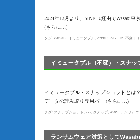
2024年12月より、SINET6経由でWas
(さらに…)
タグ:
Wasabi
,
イミュータブル
,
Veeam
,
SINET6
,
不変
|
コ
イミュータブル（不変）・スナッ
イミュータブル・スナップショットとは？
データの読み取り専用バー (さらに…)
タグ:
スナップショット
,
バックアップ
,
AWS
,
ランサムウ
ランサムウェア対策としてWasabi Clou