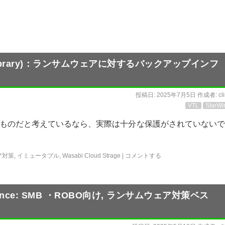
Tape Library)：ランサムウェアに対するバックアップインフ
投稿日:
2025年7月5日
作成者:
cl
VTL
StarWi
ものだと考えているなら、実際は十分な保護がされていないで
ア対策
,
イミュータブル
,
Wasabi Cloud Strage
|
コメントする
Appliance: SMB ・ROBO向け, ランサムウェア対策ベス