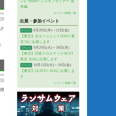
ン】Veeamハンズオンセミナー 基
本編
セミナー情報一覧
imb
bi
出展・参加イベント
(さ
8月20日(木)～21日(金)
イベント
【東京】AIエージェントDXPO 東
京'26に出展します
る
9月29日(火)～30日(水)
イベント
【東京】日経クロステックNEXT
東京 2026に出展します
10月13日(火)～16日(金)
イベント
【東京】CEATEC 2026に出展しま
imb
す
bi
イベント情報一覧
費用