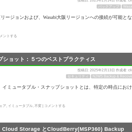
投稿日:
2025年2月14日
作成者:
cl
バックアップ
Wasa
abi東京リージョンおよび、Wasabi大阪リージョンへの接続が可能と
メントする
プショット：５つのベストプラクティス
投稿日:
2025年2月13日
作成者:
cl
セキュリティ
N2WS Backup & Recove
 イミュータブル・スナップショットとは、特定の時点におけ
ェア
,
イミュータブル
,
不変
|
コメントする
d Storage とCloudBerry(MSP360) Backup