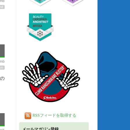
imb
nd
imb
am
の
RSSフィードを取得する
メールマガジン登録