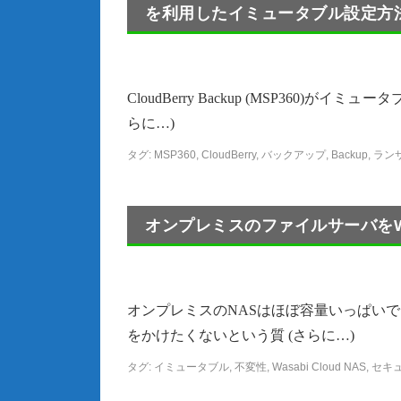
を利用したイミュータブル設定方
CloudBerry Backup (MSP360
らに…)
タグ:
MSP360
,
CloudBerry
,
バックアップ
,
Backup
,
ラン
オンプレミスのファイルサーバをWas
オンプレミスのNASはほぼ容量いっぱい
をかけたくないという質 (さらに…)
タグ:
イミュータブル
,
不変性
,
Wasabi Cloud NAS
,
セキ