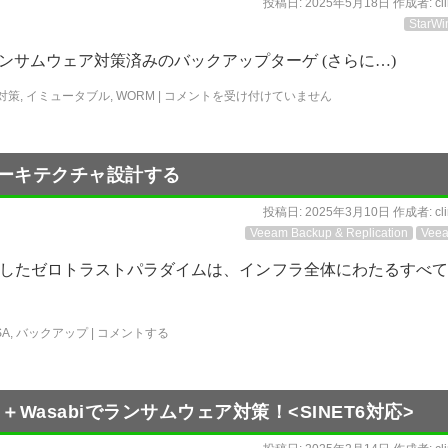
投稿日:
2025年5月18日
作成者:
cl
StarWi
ance(VBA)はランサムウェア対策済みのバックアップターゲ (さらに…)
対策
,
イミュータブル
,
WORM
|
コメントを受け付けていません
アーキテクチャ設計する
投稿日:
2025年3月10日
作成者:
cl
Veeam Backup & Replication
Vee
したゼロトラストパラダイムは、インフラ全体にわたるすべて
SA
,
バックアップ
|
コメントする
＋Wasabiでランサムウェア対策！<SINET6対応>