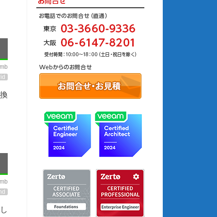
imb
id
互換
imb
nd
し