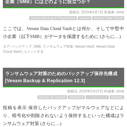
企業（SMB）にはどのように役立つか？
投稿日:
2025年6月7日
作成者:
climb
Veeam Backup & Replication
Veeam
Veeam Data Cloud
ここでは、Veeam Data Cloud Vaultとは何か、そして中堅中
小企業（以下SMB）がデータを保護するために (さらに…)
タグ:
バックアップ
,
SMB
,
ランサムウェア対策
,
Veeam Vault
,
Veeam Data
Cloud Vault
|
コメントする
ランサムウェア対策のためのバックアップ保存先構成
[Veeam Backup & Replication 12.3]
投稿日:
2025年5月27日
作成者:
climb
Blocky for Veeam
StarWind
バックアップ
Wasabi
投稿を表示 保存したバックアップがマルウェアなどによ
り、暗号化や削除されないよう保持するといった構成はラ
ンサムウェア対策 (さらに…)