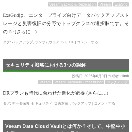
Veeam Backup & Replication
Veeam
ExaGrid
ExaGridは、エンタープライズ向けデータバックアップスト
レージと災害復旧の分野でトップクラスの選択肢です。そ
のTie (さらに…)
タグ:
バックアップ
,
ランサムウェア
,
S3
,
RTL
|
コメントする
セキュリティ戦略における3つの誤解
投稿日:
2025年6月9日
作成者:
climb
Veeam
Veeam Recovery Orchestrator
バックアップ
DRプランも時代に合わせた進化が必要 (さらに…)
タグ:
データ保護
,
セキュリティ
,
災害対策
,
バックアップ
|
コメントする
Veeam Data Cloud Vaultとは何か？そして、中堅中小