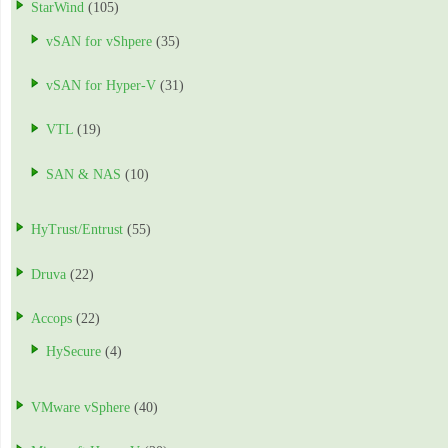
StarWind
(105)
vSAN for vShpere
(35)
vSAN for Hyper-V
(31)
VTL
(19)
SAN & NAS
(10)
HyTrust/Entrust
(55)
Druva
(22)
Accops
(22)
HySecure
(4)
VMware vSphere
(40)