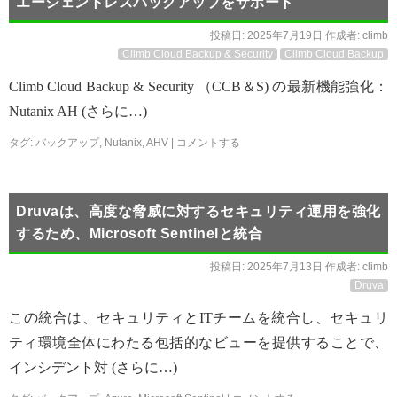
エージェントレスバックアップをサポート
投稿日:
2025年7月19日
作成者:
climb
Climb Cloud Backup & Security
Climb Cloud Backup
Climb Cloud Backup & Security （CCB＆S) の最新機能強化：
Nutanix AH (さらに…)
タグ:
バックアップ
,
Nutanix
,
AHV
|
コメントする
Druvaは、高度な脅威に対するセキュリティ運用を強化
するため、Microsoft Sentinelと統合
投稿日:
2025年7月13日
作成者:
climb
Druva
この統合は、セキュリティとITチームを統合し、セキュリ
ティ環境全体にわたる包括的なビューを提供することで、
インシデント対 (さらに…)