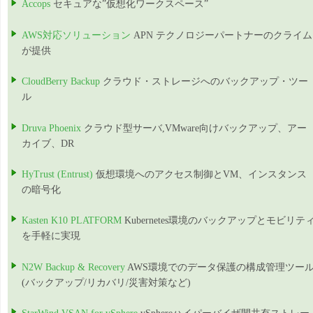
Accops
セキュアな”仮想化ワークスペース”
AWS対応ソリューション
APN テクノロジーパートナーのクライム
が提供
CloudBerry Backup
クラウド・ストレージへのバックアップ・ツー
ル
Druva Phoenix
クラウド型サーバ,VMware向けバックアップ、アー
カイブ、DR
HyTrust (Entrust)
仮想環境へのアクセス制御とVM、インスタンス
の暗号化
Kasten K10 PLATFORM
Kubernetes環境のバックアップとモビリテ
を手軽に実現
N2W Backup & Recovery
AWS環境でのデータ保護の構成管理ツー
(バックアップ/リカバリ/災害対策など)