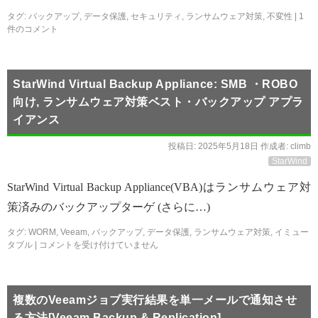
タグ:
バックアップ
,
データ保護
,
セキュリティ
,
ランサムウェア対策
,
不変性
|
1
件のコメント
StarWind Virtual Backup Appliance: SMB ・ROBO
向け, ランサムウェア対策ベスト・バックアップ アプラ
イアンス
投稿日:
2025年5月18日
作成者:
climb
StarWind
StarWind Virtual Backup Appliance(VBA)はランサムウェア対
策済みのバックアップターゲ (さらに…)
タグ:
WORM
,
Veeam
,
バックアップ
,
データ保護
,
ランサムウェア対策
,
イミュー
タブル
|
コメントを受け付けていません
複数のVeeamジョブ実行結果を単一メールで通知させ
る方法[Veeam Backup & Replication]