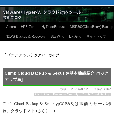
Veeam
HPE Zerto
HyTrust/Entrust
MSP360(CloudBerry) Backup
N2WS Backup & Recovery
StarWind
ExaGrid
サイトマップ
バックアップ
「
」タグアーカイブ
Climb Cloud Backup & Security基本機能紹介[バック
アップ編]
投稿日:
2025年8月21日
作成者:
climb
Climb Cloud Backup & Security
Climb Cloud Backup
Climb Cloud Backup & Security(CCB&S)は事前のサーバ機
器、クラウドスト (さらに…)