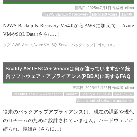
投稿日:
2025年7月1日
作成者:
climb
N2WS Backup & Recovery
Microsoft Azure
動画集
N2WS Backup & Recovery Ver4.0からAWSに加えて、Azure
VMやSQL Data (さらに…)
タグ:
AWS
,
Azure
,
Azure VM
,
SQLServer
,
バックアップ
|
1件のコメント
Scality ARTESCA+ Veeamは何が違っていますか？統
合ソフトウェア・アプライアンス(PBBA)に関するFAQ
投稿日:
2025年6月26日
作成者:
climb
Veeam Backup & Replication
Veeam
Scality ARTESCA
ARTESCA+
Veeam unified software appliance
従来のバックアップアプライアンスは、現在の課題や現代
のITチームのために設計されていません。ハードウェアに
縛られ、複雑さ (さらに…)