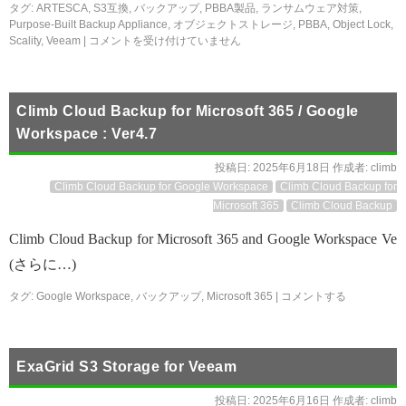
タグ:
ARTESCA
,
S3互換
,
バックアップ
,
PBBA製品
,
ランサムウェア対策
,
Purpose-Built Backup Appliance
,
オブジェクトストレージ
,
PBBA
,
Object Lock
,
Scality
,
Veeam
|
コメントを受け付けていません
Climb Cloud Backup for Microsoft 365 / Google
Workspace : Ver4.7
投稿日:
2025年6月18日
作成者:
climb
Climb Cloud Backup for Google Workspace
Climb Cloud Backup for
Microsoft 365
Climb Cloud Backup
Climb Cloud Backup for Microsoft 365 and Google Workspace Ve
(さらに…)
タグ:
Google Workspace
,
バックアップ
,
Microsoft 365
|
コメントする
ExaGrid S3 Storage for Veeam
投稿日:
2025年6月16日
作成者:
climb