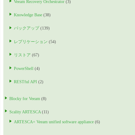
Veeam Recovery Orchestrator
(3)
Knowledge Base
(38)
バックアップ
(139)
レプリケーション
(54)
リストア
(67)
PowerShell
(4)
RESTful API
(2)
Blocky for Veeam
(8)
Scality ARTESCA
(11)
ARTESCA+ Veeam unified software appliance
(6)