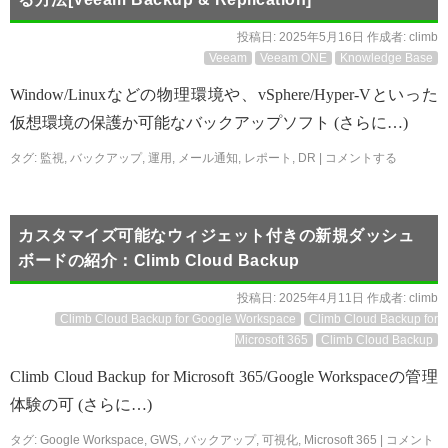
投稿日:
2025年5月16日
作成者:
climb
Veeam
Veeam ONE
Knowledge Base
Window/Linuxなどの物理環境や、vSphere/Hyper-Vといった
仮想環境の保護か可能なバックアップソフト (さらに…)
タグ:
監視
,
バックアップ
,
運用
,
メール通知
,
レポート
,
DR
|
コメントする
カスタマイズ可能なウィジェット付きの新規ダッシュ
ボードの紹介：Climb Cloud Backup
投稿日:
2025年4月11日
作成者:
climb
Climb Cloud Backup for Google Workspace
Climb Cloud Backup for
Microsoft 365
Climb Cloud Backup
Climb Cloud Backup for Microsoft 365/Google Workspaceの管理
体験の可 (さらに…)
タグ:
Google Workspace
,
GWS
,
バックアップ
,
可視化
,
Microsoft 365
|
コメント