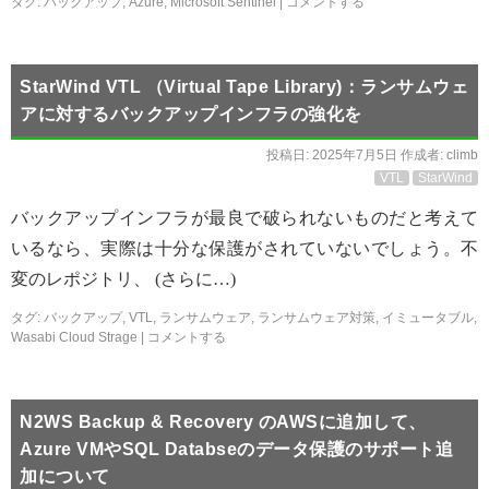
タグ:
バックアップ
,
Azure
,
Microsoft Sentinel
|
コメントする
StarWind VTL （Virtual Tape Library)：ランサムウェ
アに対するバックアップインフラの強化を
投稿日:
2025年7月5日
作成者:
climb
VTL
StarWind
バックアップインフラが最良で破られないものだと考えて
いるなら、実際は十分な保護がされていないでしょう。不
変のレポジトリ、 (さらに…)
タグ:
バックアップ
,
VTL
,
ランサムウェア
,
ランサムウェア対策
,
イミュータブル
,
Wasabi Cloud Strage
|
コメントする
N2WS Backup & Recovery のAWSに追加して、
Azure VMやSQL Databseのデータ保護のサポート追
加について