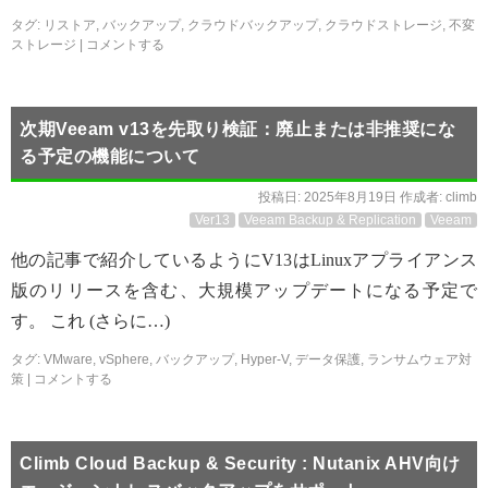
タグ:
リストア
,
バックアップ
,
クラウドバックアップ
,
クラウドストレージ
,
不変
ストレージ
|
コメントする
次期Veeam v13を先取り検証：廃止または非推奨にな
る予定の機能について
投稿日:
2025年8月19日
作成者:
climb
Ver13
Veeam Backup & Replication
Veeam
他の記事で紹介しているようにV13はLinuxアプライアンス
版のリリースを含む、大規模アップデートになる予定で
す。 これ (さらに…)
タグ:
VMware
,
vSphere
,
バックアップ
,
Hyper-V
,
データ保護
,
ランサムウェア対
策
|
コメントする
Climb Cloud Backup & Security : Nutanix AHV向け