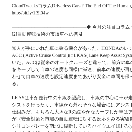
CloudTweaksコラムDriverless Cars ? The End Of The Hum
http://bit.ly/1fSl04w
───────────────────────◆ 今月の注目コラム 
[2]自動運転技術の市販車への普及
───────────────────────────────────
知人が手にいれた車に乗る機会があった、HONDAのレ
ACC ( Active Cruise Control )にLKAS( Lane Keep Assist 
いた。ACCは従来のオートクルーズと違って、前方の車
をキープして自車の速度も同様に減速、前車の速度が再
わせて自車の速度も設定速度まであがり安全に車間を保
る。
LKASは車が走行中の車線を認識し、車線の中心に車が
シストを行ったり、車線から外れそうな場合にはアシス
仕組みだ。もちろん大きなRの緩やかなカーブしか車は
が（安全対策と市場の自動運転に対する反応をみる実験
シリコンバレーを南北に縦断しているハイウエイ101であ