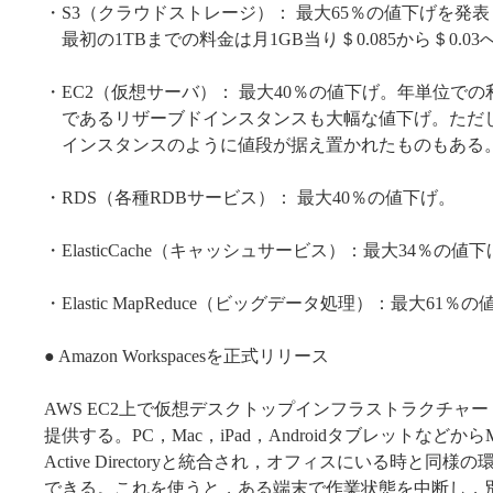
・S3（クラウドストレージ）： 最大65％の値下げを発
最初の1TBまでの料金は月1GB当り＄0.085から＄0.0
・EC2（仮想サーバ）： 最大40％の値下げ。年単位での
であるリザーブドインスタンスも大幅な値下げ。ただ
インスタンスのように値段が据え置かれたものもある
・RDS（各種RDBサービス）： 最大40％の値下げ。
・ElasticCache（キャッシュサービス）：最大34％の値
・Elastic MapReduce（ビッグデータ処理）：最大61％
● Amazon Workspacesを正式リリース
AWS EC2上で仮想デスクトップインフラストラクチャー
提供する。PC，Mac，iPad，AndroidタブレットなどからMic
Active Directoryと統合され，オフィスにいる時と同様
できる。これを使うと，ある端末で作業状態を中断し，