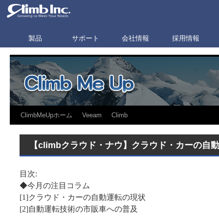
製品
サポート
会社情報
採用情報
ClimbMeUpホーム
Veeam
Climb
【climbクラウド・ナウ】クラウド・カーの自動運転
目次:
◆今月の注目コラム
[1]クラウド・カーの自動運転の現状
[2]自動運転技術の市販車への普及