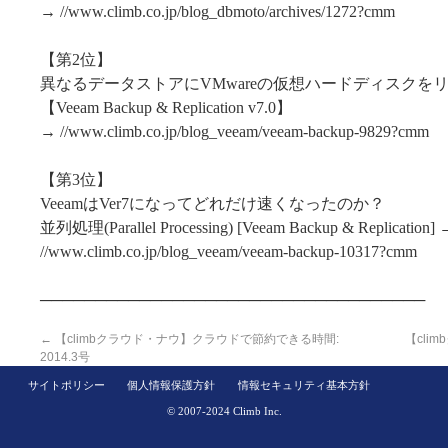
→ //www.climb.co.jp/blog_dbmoto/archives/1272?cmm
【第2位】
異なるデータストアにVMwareの仮想ハードディスクを
【Veeam Backup & Replication v7.0】
→ //www.climb.co.jp/blog_veeam/veeam-backup-9829?cmm
【第3位】
VeeamはVer7になってどれだけ速くなったのか？
並列処理(Parallel Processing) [Veeam Backup & Replication] 
//www.climb.co.jp/blog_veeam/veeam-backup-10317?cmm
───────────────────────────────────
←
【climbクラウド・ナウ】クラウドで節約できる時間:
【cli
2014.3号
サイトポリシー
個人情報保護方針
情報セキュリティ基本方針
© 2007-2024 Climb Inc.