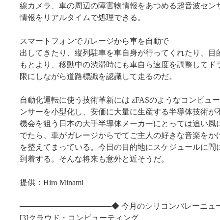
線カメラ、車の周辺の障害物情報をあつめる超音波セン
情報をリアルタイムで処理できる。
スマートフォンでガレージから車を自動で
出してきたり、縦列駐車を車自身が行ってくれたり、目
もとより、移動中の渋滞時にも車自ら速度を調整してド
限にしながら道路標識を認識して走るのだ。
自動化運転に使う技術革新には zFASのようなコンピュ
ンサーを小型化し、安価に大量に生産する半導体技術が
機会を狙う日本の大手半導体メーカーにとっては追い風
でたら、車がガレージからでてご主人の好きな音楽をか
を整えてまっている。今日の目的地にスケジュールに間
到着する。そんな将来も意外と近そうだ。
提供：Hiro Minami
─────────────────◆ 今月のシリコンバレーニュ
[3]クラウド・コンピューティング