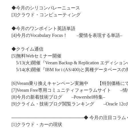
◆今月のシリコンバレーニュース
[3]クラウド・コンピューティング
◆今月のワンポイント英語単語
[4]今月のVocabulary Focus！ –愛情を表現する単語–
◆クライム通信
[5]無料Webセミナー開催
5/13(火)開催『Veeam Backup & Replication エディ
5/14(水)開催『IBM for i (AS/400)と異種データベ
[6]Veeam乗り換えキャンペーン実施中 【特別価格に
[7]Veeam Free専用コミュニティフォーラムサイト –
[8]今月の新着技術ブログ –Powershell特集–
[9]クライム・技術ブログ閲覧ランキング –Oracle 12c
───────────────────────◆ 今月の注目コラム 
[1]クラウド・カーの現状