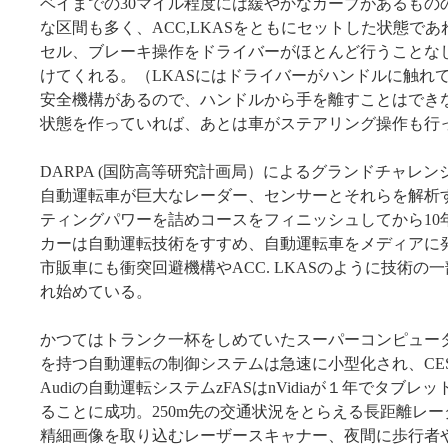
ベイまでの30マイル程度には緩やかなカーブがあるもの
な区間も多く、ACC,LKASをともにセットした状態で
セル、ブレーキ操作をドライバーがほとんど行うことな
けてくれる。（LKASにはドライバーがハンドルに触れ
安全機構があるので、ハンドルから手を離すことはでき
状態を作っていれば、あとは車がステアリング操作も行
DARPA (国防高等研究計画局）によるグランドチャレンジ200
自動運転車が巨大なレーダー、センサーとそれらを解析
ティングパワーを詰めコースをフィニッシュしてから10
カーは自動運転技術をすすめ、自動運転車をメディアに
市販車にも衝突回避機構やACC. LKASのように技術の
れ始めている。
かつてはトランク一杯をしめていたスーパーコンピュー
を持つ自動運転の制御システムは急速に小型化され、CE
Audiの自動運転システムzFASはnVidiaが１年でタブ
ることに成功。250m先の交通状況をとらえる長距離レー
精細画像を取り込むレーザースキャナー、夜間に歩行者