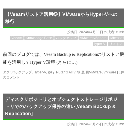
【Veeamリストア活用③】VMwareからHyper-Vへの
移行
投稿日:
2024年4月11日
作成者:
climb
Veeam
Knowledge Base
バックアップ
VMware vSphere
Microsoft
Hyper-V
リストア
前回のブログでは、Veeam Backup & Replicationのリストア機
能を活用してHyper-V環境 (さらに…)
タグ:
バックアップ
,
Hyper-V
,
移行
,
Nutanix AHV
,
物理
,
脱VMware
,
VMware
|
1件
のコメント
ディスクリポジトリとオブジェクトストレージリポジ
トリでのバックアップ保持の違い[Veeam Backup &
Replication]
投稿日:
2024年3月26日
作成者:
climb