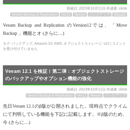
投稿日:
2023年10月11日
作成者:
climb
Veeam Backup & Replication
Ver12
Veeam
バックアップ
Wasabi
Veeam Backup and Replication のVersion12では、「Move
Backup 」機能とオ (さらに…)
タグ:
バックアップ
,
Amazon S3
,
AWS
,
オブジェクトストレージ
,
v12
|
コメント
を受け付けていません
Veeam 12.1 を検証！第二弾：オブジェクトストレージ
のバックアップやオプション機能の強化
投稿日:
2023年10月11日
作成者:
climb
Veeam Backup & Replication
Ver12
Veeam
バックアップ
先日Veeam 12.1のβ版が公開されました。現時点でクライム
にて判明している機能を下記に記載します。※β版のため、
今 (さらに…)