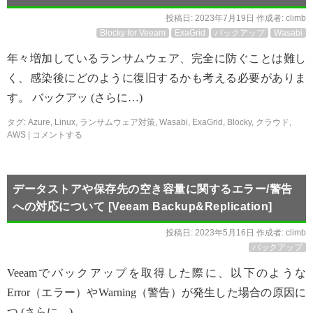
投稿日:
2023年7月19日
作成者:
climb
Blocky for Veeam
ExaGrid
バックアップ
Wasabi
年々増加しているランサムウェア、完全に防ぐことは難し
く、感染後にどのように復旧するかも考える必要がありま
す。 バックアッ (さらに…)
タグ:
Azure
,
Linux
,
ランサムウェア対策
,
Wasabi
,
ExaGrid
,
Blocky
,
クラウド
,
AWS
|
コメントする
データストアや保存先の空き容量に関するエラー/警告
への対応について [Veeam Backup&Replication]
投稿日:
2023年5月16日
作成者:
climb
バックアップ
Veeamでバックアップを取得した際に、以下のような
Error（エラー）やWarning（警告）が発生した場合の原因に
つ (さらに…)