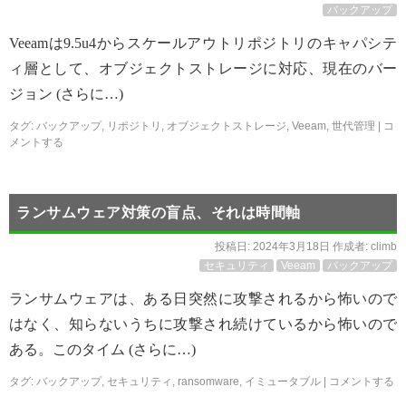
バックアップ
Veeamは9.5u4からスケールアウトリポジトリのキャパシテ
ィ層として、オブジェクトストレージに対応、現在のバー
ジョン (さらに…)
タグ:
バックアップ
,
リポジトリ
,
オブジェクトストレージ
,
Veeam
,
世代管理
|
コ
メントする
ランサムウェア対策の盲点、それは時間軸
投稿日:
2024年3月18日
作成者:
climb
セキュリティ
Veeam
バックアップ
ランサムウェアは、ある日突然に攻撃されるから怖いので
はなく、知らないうちに攻撃され続けているから怖いので
ある。このタイム (さらに…)
タグ:
バックアップ
,
セキュリティ
,
ransomware
,
イミュータブル
|
コメントする