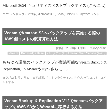
Microsoft 365セキュリティのベストプラクティス (さらに…)
タグ:
ランサムウェア対策
,
Microsoft 365
,
SaaS
,
Office365
|
3件のコメント
VeeamでAmazon S3へバックアップを実施する際の
AWS側コストの概算算出方法
投稿日:
2023年11月30日
作成者:
climb
Veeam
Knowledge Base
バックアップ
Amazon Web Service (AWS)
あらゆる環境のバックアップが実施可能なVeeam Backup &
Replication。VMwareやHyp (さらに…)
タグ:
AWS
,
ランサムウェア対策
,
ベストプラクティス
,
サイジング
,
コスト
|
コメ
ントする
Veeam Backup & Replication V12でVeeamバックア
ップをAWS S3からWasabiに移行する方法