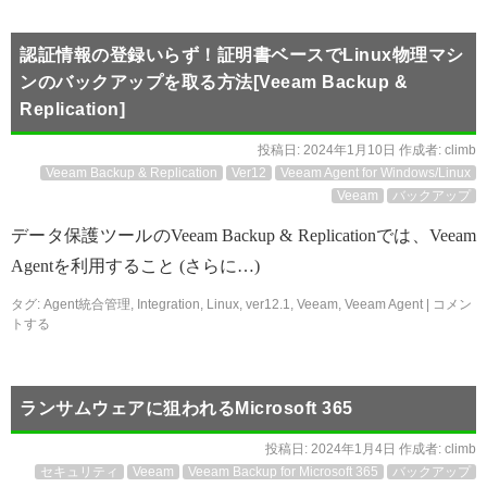
認証情報の登録いらず！証明書ベースでLinux物理マシ
ンのバックアップを取る方法[Veeam Backup &
Replication]
投稿日:
2024年1月10日
作成者:
climb
Veeam Backup & Replication
Ver12
Veeam Agent for Windows/Linux
Veeam
バックアップ
データ保護ツールのVeeam Backup & Replicationでは、Veeam
Agentを利用すること (さらに…)
タグ:
Agent統合管理
,
Integration
,
Linux
,
ver12.1
,
Veeam
,
Veeam Agent
|
コメン
トする
ランサムウェアに狙われるMicrosoft 365
投稿日:
2024年1月4日
作成者:
climb
セキュリティ
Veeam
Veeam Backup for Microsoft 365
バックアップ