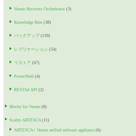
Veeam Recovery Orchestrator
(3)
Knowledge Base
(38)
バックアップ
(139)
レプリケーション
(54)
リストア
(67)
PowerShell
(4)
RESTful API
(2)
Blocky for Veeam
(8)
Scality ARTESCA
(11)
ARTESCA+ Veeam unified software appliance
(6)