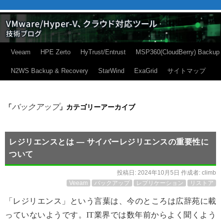
Veeam
HPE Zerto
HyTrust/Entrust
MSP360(CloudBerry) Backup
N2WS Backup & Recovery
StarWind
ExaGrid
サイトマップ
バックアップ
「
」カテゴリーアーカイブ
レジリエンスとは ― サイバーレジリエンスの重要性に
ついて
投稿日:
2024年10月5日
作成者:
climb
Veeam
バックアップ
レプリケーション
リストア
「レジリエンス」という言葉は、今のところは広辞苑に載
っていないようです。IT業界では数年前からよく聞くよう