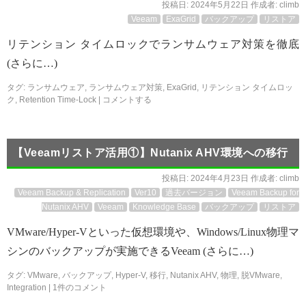
投稿日:
2024年5月22日
作成者:
climb
Veeam
ExaGrid
バックアップ
リストア
リテンション タイムロックでランサムウェア対策を徹底
(さらに…)
タグ:
ランサムウェア
,
ランサムウェア対策
,
ExaGrid
,
リテンション タイムロッ
ク
,
Retention Time-Lock
|
コメントする
【Veeamリストア活用①】Nutanix AHV環境への移行
投稿日:
2024年4月23日
作成者:
climb
Veeam Backup & Replication
Ver10
過去バージョン
Veeam Backup for
Nutanix AHV
Veeam
Knowledge Base
バックアップ
リストア
VMware/Hyper-Vといった仮想環境や、Windows/Linux物理マ
シンのバックアップが実施できるVeeam (さらに…)
タグ:
VMware
,
バックアップ
,
Hyper-V
,
移行
,
Nutanix AHV
,
物理
,
脱VMware
,
Integration
|
1件のコメント