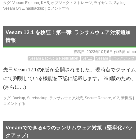
タグ:
Veeam Explorer
,
KMS
,
オブジェクトストレージ
,
ライセンス
,
Syslog
,
Veeam ONE
,
nasbackup
|
コメントする
Veeam 12.1 を検証！第一弾: ランサムウェア対策追加
情報
投稿日:
2023年10月6日
作成者:
climb
Veeam Backup & Replication
Ver12
Veeam
バックアップ
先日Veeam 12.1のβ版が公開されました。現時点でクライム
にて判明している機能を下記に記載します。 ※β版のため、
(さらに…)
タグ:
Backup
,
Surebackup
,
ランサムウェア対策
,
Secure Restore
,
v12
,
新機能
|
コメントする
Veeamでできる4つのランサムウェア対策（堅牢化バッ
クアップ）