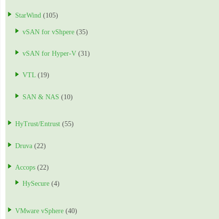
StarWind
(105)
vSAN for vShpere
(35)
vSAN for Hyper-V
(31)
VTL
(19)
SAN & NAS
(10)
HyTrust/Entrust
(55)
Druva
(22)
Accops
(22)
HySecure
(4)
VMware vSphere
(40)