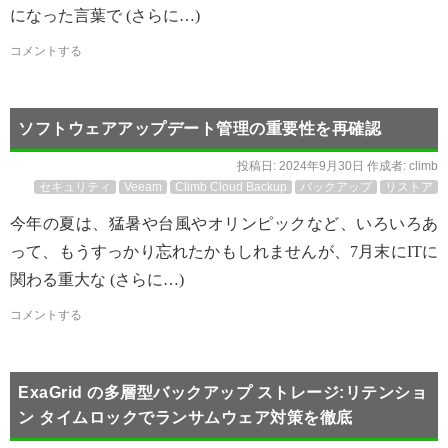
になった言葉で (さらに…)
コメントする
ソフトウェアアップデート管理の重要性を再確認
投稿日:
2024年9月30日
作成者:
climb
セキュリティ
Veeam
Climb Cloud Backup
バックアップ
リストア
今年の夏は、猛暑や台風やオリンピックなど、いろいろあ
って、もうすっかり忘れたかもしれませんが、7月末にITに
関わる重大な (さらに…)
コメントする
ExaGrid の多層型バックアップ ストレージ:リテンショ
ン タイムロックでランサムウェア対策を徹底