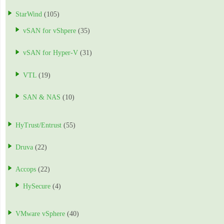
StarWind
(105)
vSAN for vShpere
(35)
vSAN for Hyper-V
(31)
VTL
(19)
SAN & NAS
(10)
HyTrust/Entrust
(55)
Druva
(22)
Accops
(22)
HySecure
(4)
VMware vSphere
(40)