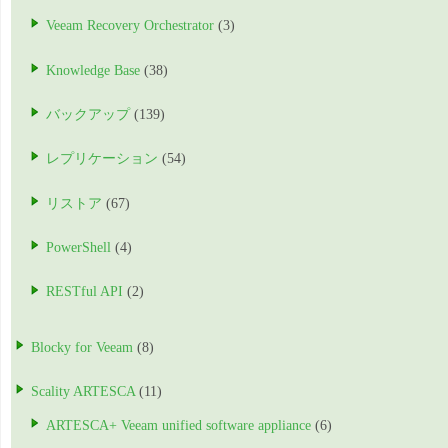
Veeam Recovery Orchestrator
(3)
Knowledge Base
(38)
バックアップ
(139)
レプリケーション
(54)
リストア
(67)
PowerShell
(4)
RESTful API
(2)
Blocky for Veeam
(8)
Scality ARTESCA
(11)
ARTESCA+ Veeam unified software appliance
(6)