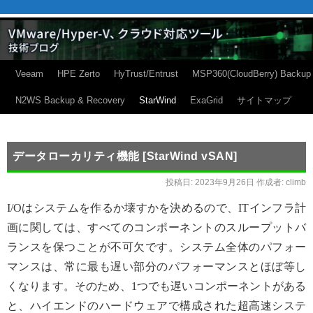
Veeam
HPE Zerto
HyTrust/Entrust
MSP360(CloudBerry) Backup
N2WS Backup & Recovery
StarWind
ExaGrid
サイトマップ
データローカリティ機能 [StarWind vSAN]
投稿日:
2023年9月26日
作成者:
climb
I/Oはシステムを作るか壊すかを決めるので、ITインフラ計
画に関しては、すべてのコンポーネントのスループットバ
ランスを保つことが不可欠です。システム全体のパフォー
マンスは、常に最も遅い部分のパフォーマンスとほぼ等し
くなります。そのため、1つでも遅いコンポーネントがある
と、ハイエンドのハードウェアで構成された超高速システ