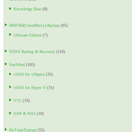
Knowledge Base
(8)
MSP360(CloudBerry) Backup
(95)
Ultimate Edition
(7)
N2WS Backup & Recovery
(110)
StarWind
(105)
vSAN for vShpere
(35)
vSAN for Hyper-V
(31)
VTL
(19)
SAN & NAS
(10)
HyTrust/Entrust
(55)