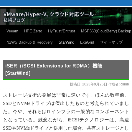
Veeam
HPE Zerto
HyTrust/Entrust
MSP360(CloudBerry) Backup
N2WS Backup & Recovery
StarWind
ExaGrid
サイトマップ
iSER（iSCSI Extensions for RDMA）機能
[StarWind]
投稿日:
2023年9月26日
作成者:
climb
ストレージ技術の発展は非常に速いです。ほんの数年前、
SSDとNVMeドライブは傑出したものと考えられていまし
た。今や、それらはITインフラの一般的なコンポーネント
となっている。残念ながら、iSCSIテクノロジーは、高速
SSDやNVMeドライブと併用した場合、共有ストレージとし