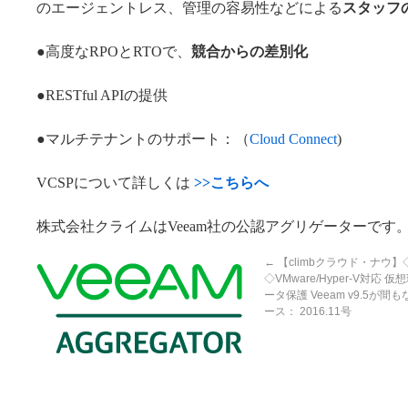
のエージェントレス、管理の容易性などによる
スタッフ
●高度なRPOとRTOで、
競合からの差別化
●RESTful APIの提供
●マルチテナントのサポート：（
Cloud Connect
)
VCSPについて詳しくは
>>こちらへ
株式会社クライムはVeeam社の公認アグリゲーターです
←
【climbクラウド・ナウ】
◇VMware/Hyper-V対応 
ータ保護 Veeam v9.5が間
ース： 2016.11号