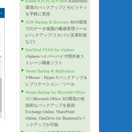
Kasten K10 PLATFORM
Kubernetes
環境のバックアップとモビリティ
を手軽に実現
N2W Backup & Recovery
AWS環境
でのデータ保護の構成管理ツール
(バックアップ/リカバリ/災害対策
など)
StarWind VSAN for vSphere
vSphereハイパーバイザ間共有ス
トレージ構築ソフト
Veeam Backup & Replication
VMware・Hyper-Vバックアップ＆
レプリケーション・ツール
Veeam Backup for Microsoft Office
365
Microsoft Office 365環境の包
括的なバックアップを提供:
Exchange Online, SharePoint
Online, OneDrive for Businessのバ
ックアップが可能