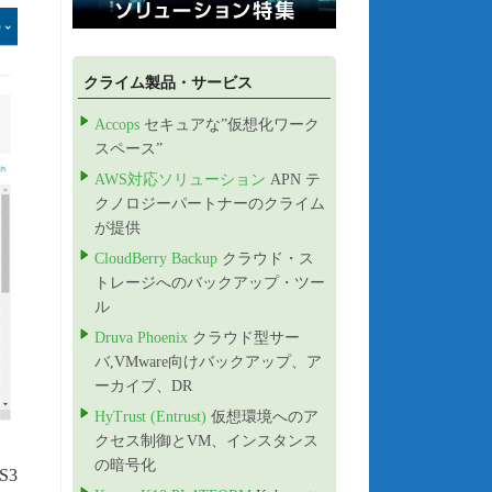
クライム製品・サービス
Accops
セキュアな”仮想化ワーク
スペース”
AWS対応ソリューション
APN テ
クノロジーパートナーのクライム
が提供
CloudBerry Backup
クラウド・ス
トレージへのバックアップ・ツー
ル
Druva Phoenix
クラウド型サー
バ,VMware向けバックアップ、ア
ーカイブ、DR
HyTrust (Entrust)
仮想環境へのア
クセス制御とVM、インスタンス
の暗号化
S3