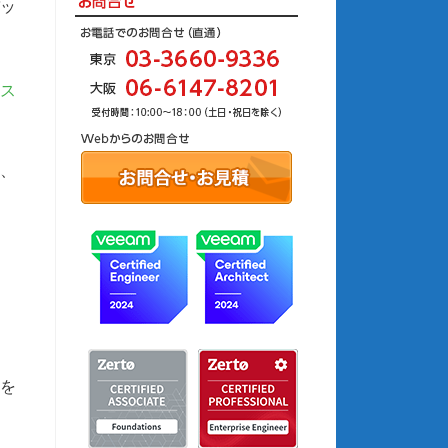
バッ
ス
合、
、
を