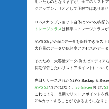
用いたものとなりますが、全てのリストア
クアップシナリオとして正解ではありませ
EBSスナップショット自体はAWSの内部
トレージクラス
は標準ストレージクラスが
AWS S3は安価にデータを保持できる
大容量のデータや低頻度アクセスのデータ
そのため、大容量データ(例えばメディアな
長期保管したいリストアポイントについて
先日リリースされた
N2WS Backup & Recov
AWS S3
だけではなく、
S3 Glacier
および
S3
これにより、長期でリストアポイントを保
70%カットすることができるようになりま