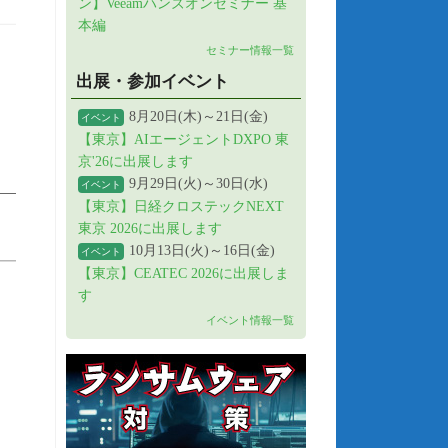
ン】Veeamハンズオンセミナー 基
本編
セミナー情報一覧
出展・参加イベント
8月20日(木)～21日(金)
イベント
【東京】AIエージェントDXPO 東
京'26に出展します
9月29日(火)～30日(水)
イベント
【東京】日経クロステックNEXT
東京 2026に出展します
10月13日(火)～16日(金)
イベント
【東京】CEATEC 2026に出展しま
す
イベント情報一覧