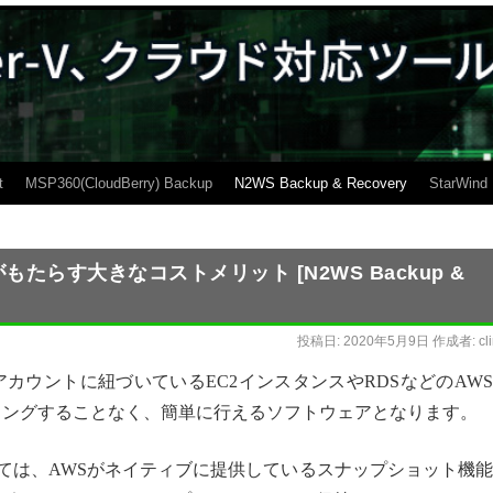
t
MSP360(CloudBerry) Backup
N2WS Backup & Recovery
StarWind
ブがもたらす大きなコストメリット [N2WS Backup &
投稿日:
2020年5月9日
作成者:
cl
アカウントに紐づいているEC2インスタンスやRDSなどのAW
ィングすることなく、簡単に行えるソフトウェアとなります。
しては、AWSがネイティブに提供しているスナップショット機