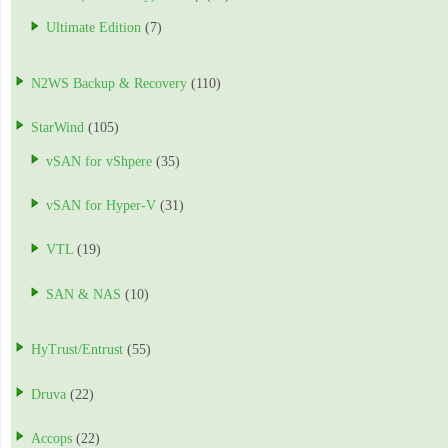
Ultimate Edition
(7)
N2WS Backup & Recovery
(110)
StarWind
(105)
vSAN for vShpere
(35)
vSAN for Hyper-V
(31)
VTL
(19)
SAN & NAS
(10)
HyTrust/Entrust
(55)
Druva
(22)
Accops
(22)