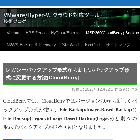
Veeam
HPE Zerto
HyTrust/Entrust
MSP360(CloudBerry) Backup
N2WS Backup & Recovery
StarWind
ExaGrid
サイトマップ
レガシーバックアップ形式から新しいバックアップ形
式に変更する方法[CloudBerry]
投稿日:
2023年12月22日
作成者:
climb
CloudBerryでは、CloudBerryではバージョン7.0から新しくバ
ックアップ形式が増え、
File Backup/Image-Based Backup
と
File Backup(Legacy)/Image-Based Backup(Legacy)
と別々の
形式でバックアップが取得可能となりました。