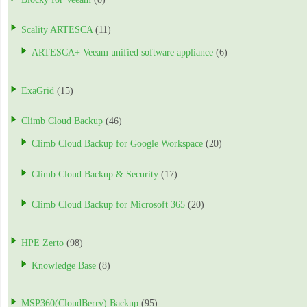
Scality ARTESCA
(11)
ARTESCA+ Veeam unified software appliance
(6)
ExaGrid
(15)
Climb Cloud Backup
(46)
Climb Cloud Backup for Google Workspace
(20)
Climb Cloud Backup & Security
(17)
Climb Cloud Backup for Microsoft 365
(20)
HPE Zerto
(98)
Knowledge Base
(8)
MSP360(CloudBerry) Backup
(95)