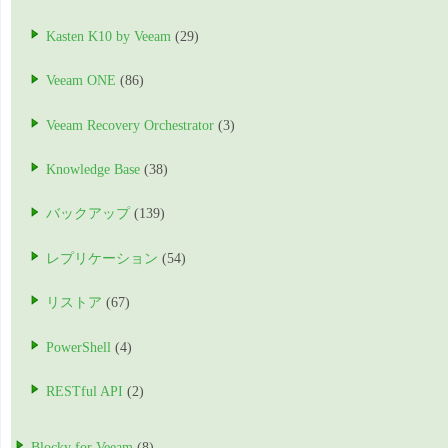
Kasten K10 by Veeam
(29)
Veeam ONE
(86)
Veeam Recovery Orchestrator
(3)
Knowledge Base
(38)
バックアップ
(139)
レプリケーション
(54)
リストア
(67)
PowerShell
(4)
RESTful API
(2)
Blocky for Veeam
(8)