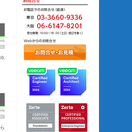
imb
to
0.
imb
to
さら