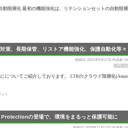
タの自動階層化 最初の機能強化は、リテンションセットの自動階
ムウェア対策、長期保管、リストア機能強化、保護自動化等々
投稿日:
2021年5月17日
作成者:
cl
HPE Zer
機能にについてご紹介しております。 LTRのクラウド階層化(Amaz
メント
Data Protectionの登場で、環境をまるっと保護可能に
投稿日:
2020年11月12日
作成者:
cl