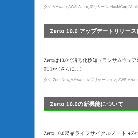
タグ:
VMware
,
AWS
,
Azure
,
新リリース
,
HashiCorp Vault
Zerto 10.0 アップデートリリー
Zertoは10.0で暗号化検知（ランサム
0U1か (さらに…)
タグ:
ZertoNew
,
VMware
,
レプリケーション
,
AWS
,
Azure
Zerto 10.0の新機能について
Zerto 10.0製品ライフサイクルノート ●Z