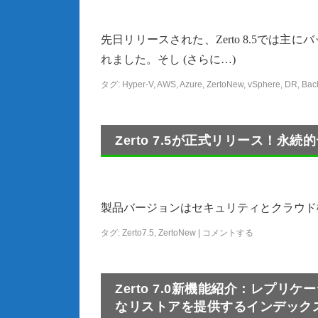
先日リリースされた、Zerto 8.5では
れました。そし (さらに…)
タグ:
Hyper-V
,
AWS
,
Azure
,
ZertoNew
,
vSphere
,
DR
,
Bac
Zerto 7.5が正式リリース！永
製品バージョンはセキュリティとクラウド機能の拡充に加
タグ:
Zerto7.5
,
ZertoNew
|
コメントする
Zerto 7.0新機能紹介：レプ
なリストアを提供するインデック