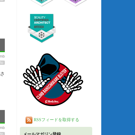
imb
to
(さ
RSSフィードを取得する
imb
メールマガジン登録
to