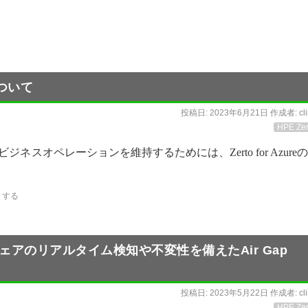
能について
投稿日:
2023年6月21日
作成者:
cl
HPE Zer
スオペレーションを維持するためには、Zerto for Azure
トする
サムウェアのリアルタイム検知や不変性を備えたAir Gap
投稿日:
2023年5月22日
作成者:
cl
HPE Zer