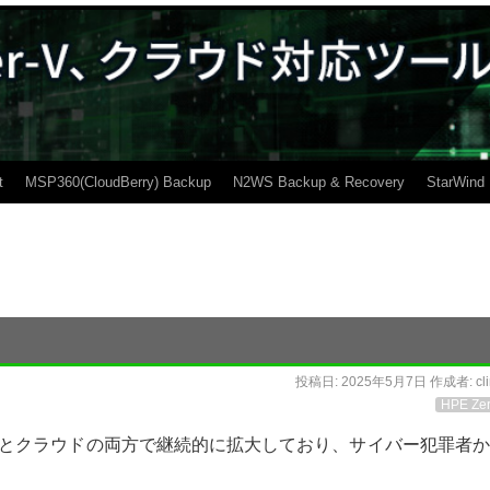
t
MSP360(CloudBerry) Backup
N2WS Backup & Recovery
StarWind
投稿日:
2025年5月7日
作成者:
cl
HPE Zer
スとクラウドの両方で継続的に拡大しており、サイバー犯罪者