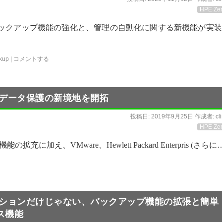
HPE Zer
主にバックアップ機能の強化と、管理の自動化に関する新機能が実
kup
|
コメントする
続的データ保護の新境地を開拓
投稿日:
2019年9月25日
作成者:
cl
HPE Zer
え、VMware、Hewlett Packard Enterpris (さらに…
リケーションだけじゃない、バックアップ機能の拡張と簡単
ス機能