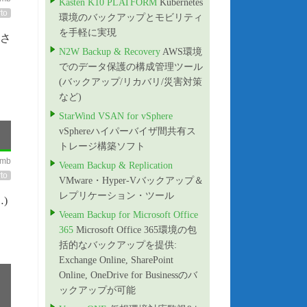
Kasten K10 PLATFORM
Kubernetes
to
環境のバックアップとモビリティ
を手軽に実現
装さ
N2W Backup & Recovery
AWS環境
でのデータ保護の構成管理ツール
(バックアップ/リカバリ/災害対策
など)
StarWind VSAN for vSphere
vSphereハイパーバイザ間共有ス
トレージ構築ソフト
imb
Veeam Backup & Replication
to
VMware・Hyper-Vバックアップ＆
レプリケーション・ツール
)
Veeam Backup for Microsoft Office
365
Microsoft Office 365環境の包
括的なバックアップを提供:
Exchange Online, SharePoint
Online, OneDrive for Businessのバ
ックアップが可能