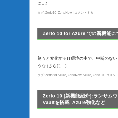
に…)
タグ:
Zerto10
,
ZertoNew
|
コメントする
Zerto 10 for Azure での新機
刻々と変化するIT環境の中で、中断のないビジネ
うな (さらに…)
タグ:
Zerto for Azure
,
ZertoNew
,
Azure
,
Zerto10
|
コメン
Zerto 10 [新機能紹介]:ラン
Vaultを搭載, Azure強化など