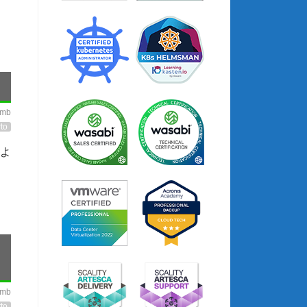
imb
to
のよ
imb
to