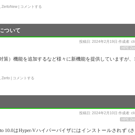
,
ZertoNew
|
コメントする
スについて
投稿日:
2024年2月19日
作成者:
cl
HPE Zer
ウェア対策）機能を追加するなど様々に新機能を提供していますが、1
,
Zerto
|
コメントする
投稿日:
2024年2月10日
作成者:
cl
HPE Zer
erto 10.0はHyper-Vハイパーバイザにはインストールされず (