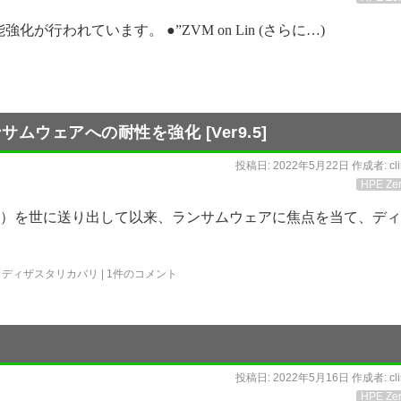
や機能強化が行われています。 ●”ZVM on Lin (さらに…)
ムウェアへの耐性を強化 [Ver9.5]
投稿日:
2022年5月22日
作成者:
cl
HPE Zer
（CDP）を世に送り出して以来、ランサムウェアに焦点を当て、デ
,
ディザスタリカバリ
|
1件のコメント
投稿日:
2022年5月16日
作成者:
cl
HPE Zer