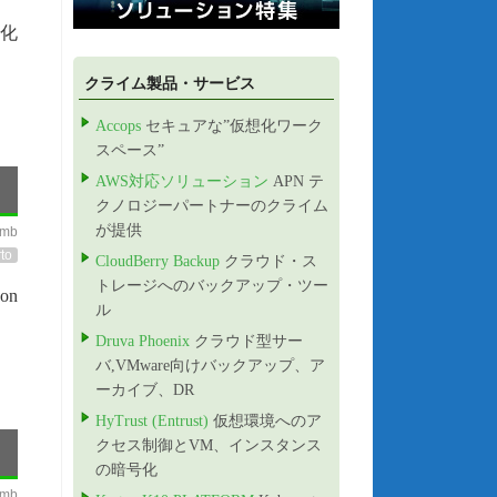
層化
クライム製品・サービス
Accops
セキュアな”仮想化ワーク
スペース”
AWS対応ソリューション
APN テ
クノロジーパートナーのクライム
が提供
imb
to
CloudBerry Backup
クラウド・ス
トレージへのバックアップ・ツー
on
ル
Druva Phoenix
クラウド型サー
バ,VMware向けバックアップ、ア
ーカイブ、DR
HyTrust (Entrust)
仮想環境へのア
クセス制御とVM、インスタンス
の暗号化
imb