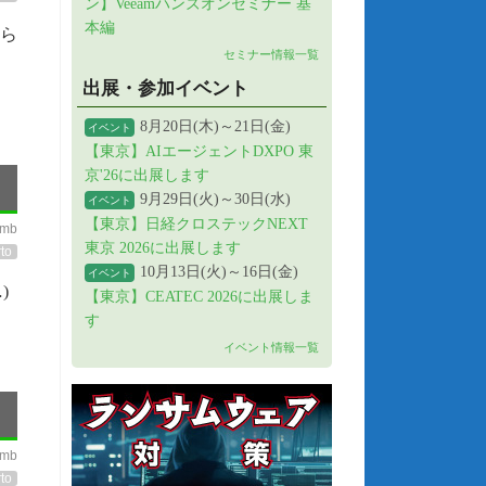
ン】Veeamハンズオンセミナー 基
本編
ちら
セミナー情報一覧
出展・参加イベント
8月20日(木)～21日(金)
イベント
【東京】AIエージェントDXPO 東
京'26に出展します
9月29日(火)～30日(水)
イベント
【東京】日経クロステックNEXT
imb
東京 2026に出展します
to
10月13日(火)～16日(金)
イベント
)
【東京】CEATEC 2026に出展しま
す
イベント情報一覧
imb
to