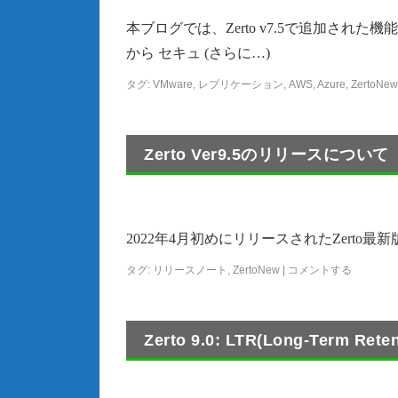
本ブログでは、Zerto v7.5で追加さ
から セキュ (さらに…)
タグ:
VMware
,
レプリケーション
,
AWS
,
Azure
,
ZertoNew
Zerto Ver9.5のリリースについて
2022年4月初めにリリースされたZerto最新版の
タグ:
リリースノート
,
ZertoNew
|
コメントする
Zerto 9.0: LTR(Long-Term 