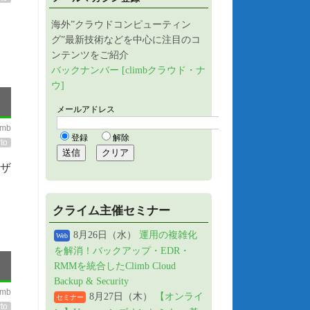
海外”クラウドコンピューティン
グ”最新技術などを中心に注目のコ
ンテンツをご紹介
バックナンバー [climbクラウド・ナ
ウ]
imb
to
ィザ
クライム主催セミナー
8月26日（水）
運用の複雑化
Web
を解消！バックアップ・EDR・
RMMを統合したClimb Cloud
Backup & Security
imb
8月27日（木）
【オンライ
セミナー
to