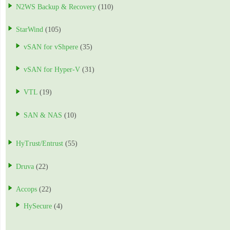
N2WS Backup & Recovery
(110)
StarWind
(105)
vSAN for vShpere
(35)
vSAN for Hyper-V
(31)
VTL
(19)
SAN & NAS
(10)
HyTrust/Entrust
(55)
Druva
(22)
Accops
(22)
HySecure
(4)