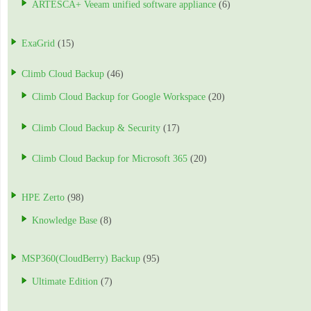
ARTESCA+ Veeam unified software appliance
(6)
ExaGrid
(15)
Climb Cloud Backup
(46)
Climb Cloud Backup for Google Workspace
(20)
Climb Cloud Backup & Security
(17)
Climb Cloud Backup for Microsoft 365
(20)
HPE Zerto
(98)
Knowledge Base
(8)
MSP360(CloudBerry) Backup
(95)
Ultimate Edition
(7)