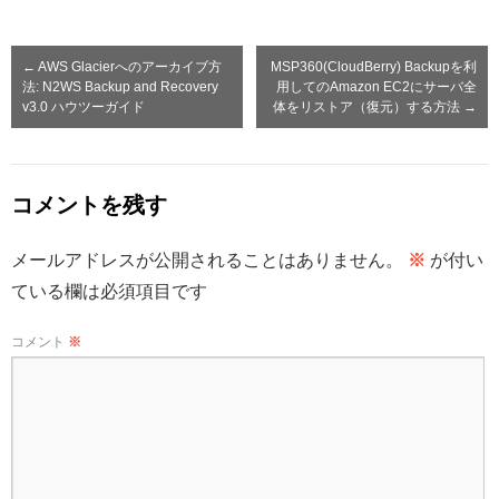
←
AWS Glacierへのアーカイブ方
MSP360(CloudBerry) Backupを利
法: N2WS Backup and Recovery
用してのAmazon EC2にサーバ全
v3.0 ハウツーガイド
体をリストア（復元）する方法
→
コメントを残す
メールアドレスが公開されることはありません。
※
が付い
ている欄は必須項目です
コメント
※