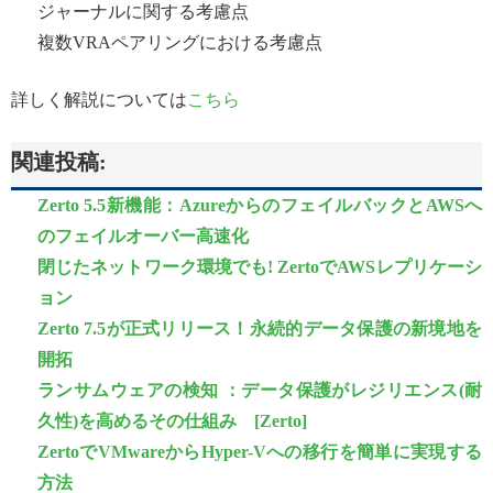
ジャーナルに関する考慮点
複数VRAペアリングにおける考慮点
詳しく解説については
こちら
関連投稿:
Zerto 5.5新機能：AzureからのフェイルバックとAWSへ
のフェイルオーバー高速化
閉じたネットワーク環境でも! ZertoでAWSレプリケーシ
ョン
Zerto 7.5が正式リリース！永続的データ保護の新境地を
開拓
ランサムウェアの検知 ：データ保護がレジリエンス(耐
久性)を高めるその仕組み [Zerto]
ZertoでVMwareからHyper-Vへの移行を簡単に実現する
方法