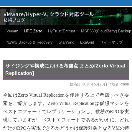
Veeam
HPE Zerto
HyTrust/Entrust
MSP360(CloudBerry) Backup
N2WS Backup & Recovery
StarWind
ExaGrid
サイトマップ
サイジングや構成における考慮点 まとめ[Zerto Virtual
Replication]
投稿日:
2020年5月20日
作成者:
climb
今回はZerto Virtual Replicationを使用する上で考慮すべき要
素をご紹介します。Zerto Virtual Replicationは仮想マシンを
ベストエフォートでレプリケーションし、数秒のRPOを実
現していますが、ベストエフォートであるがゆえに、どれ
だけのRPOを実現できるかどうかは保護対象となるVMの特