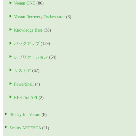
Veeam ONE
(86)
Veeam Recovery Orchestrator
(3)
Knowledge Base
(38)
バックアップ
(139)
レプリケーション
(54)
リストア
(67)
PowerShell
(4)
RESTful API
(2)
Blocky for Veeam
(8)
Scality ARTESCA
(11)