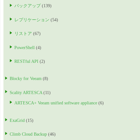
バックアップ
(139)
レプリケーション
(54)
リストア
(67)
PowerShell
(4)
RESTful API
(2)
Blocky for Veeam
(8)
Scality ARTESCA
(11)
ARTESCA+ Veeam unified software appliance
(6)
ExaGrid
(15)
Climb Cloud Backup
(46)