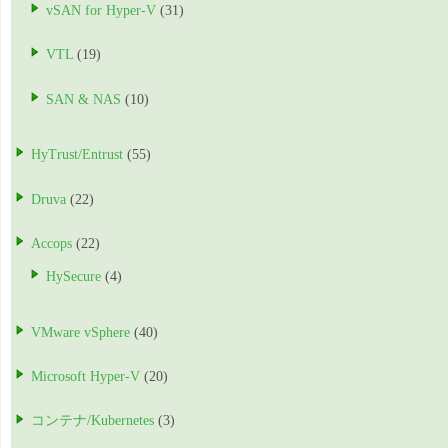
vSAN for Hyper-V
(31)
VTL
(19)
SAN & NAS
(10)
HyTrust/Entrust
(55)
Druva
(22)
Accops
(22)
HySecure
(4)
VMware vSphere
(40)
Microsoft Hyper-V
(20)
コンテナ/Kubernetes
(3)