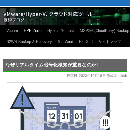
Veeam
HPE Zerto
HyTrust/Entrust
MSP360(CloudBerry) Backup
N2WS Backup & Recovery
StarWind
ExaGrid
サイトマップ
なぜリアルタイム暗号化検知が重要なのか!
投稿日:
2023年10月19日
作成者:
climb