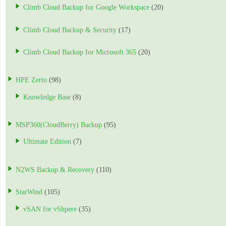
Climb Cloud Backup for Google Workspace
(20)
Climb Cloud Backup & Security
(17)
Climb Cloud Backup for Microsoft 365
(20)
HPE Zerto
(98)
Knowledge Base
(8)
MSP360(CloudBerry) Backup
(95)
Ultimate Edition
(7)
N2WS Backup & Recovery
(110)
StarWind
(105)
vSAN for vShpere
(35)