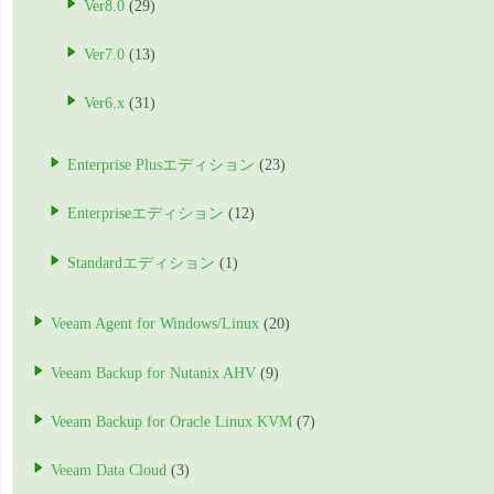
Ver8.0
(29)
Ver7.0
(13)
Ver6.x
(31)
Enterprise Plusエディション
(23)
Enterpriseエディション
(12)
Standardエディション
(1)
Veeam Agent for Windows/Linux
(20)
Veeam Backup for Nutanix AHV
(9)
Veeam Backup for Oracle Linux KVM
(7)
Veeam Data Cloud
(3)