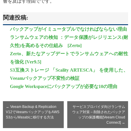
響を及ぼす理由でです。
関連投稿:
バックアップがイミュータブルでなければならない理由
ランサムウェアの検知 ：データ保護がレジリエンス(耐
久性)を高めるその仕組み [Zerto]
Zerto、新たなアップデートでランサムウェアへの耐性
を強化 [Ver9.5]
S3互換ストレージ 「Scality ARTESCA」 を使用した、
Veeamバックアップ不変性の検証
Google Workspaceにバックアップが必要な10の理由
←
Veeam Backup & Replication
サービスプロバイダ向けランサム
V12でVeeamバックアップをAWS
ウェア対策 – 削除されたバックア
S3からWasabiに移行する方法
ップの保護機能[Veeam Cloud
Connect]
→