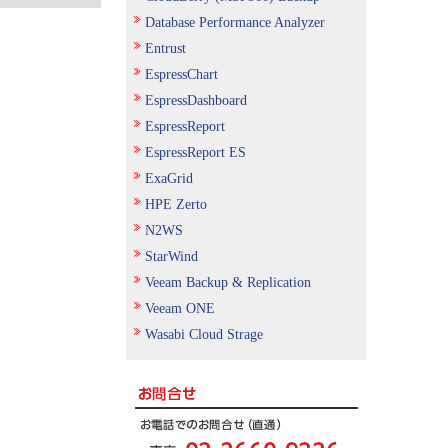
Database Performance Analyzer
Entrust
EspressChart
EspressDashboard
EspressReport
EspressReport ES
ExaGrid
HPE Zerto
N2WS
StarWind
Veeam Backup & Replication
Veeam ONE
Wasabi Cloud Strage