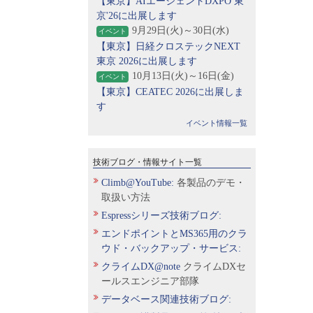
【東京】AIエージェントDXPO 東
京'26に出展します
9月29日(火)～30日(水)
イベント
【東京】日経クロステックNEXT
東京 2026に出展します
10月13日(火)～16日(金)
イベント
【東京】CEATEC 2026に出展しま
す
イベント情報一覧
技術ブログ・情報サイト一覧
Climb@YouTube:
各製品のデモ・
取扱い方法
Espressシリーズ技術ブログ:
エンドポイントとMS365用のクラ
ウド・バックアップ・サービス:
クライムDX@note
クライムDXセ
ールスエンジニア部隊
データベース関連技術ブログ: