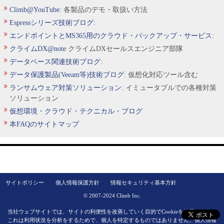
Climb@YouTube:
各製品のデモ・取扱い方法
Espressシリーズ技術ブログ:
エンドポイントとMS365用のクラウド・バックアップ・サービス:
クライムDX@note
クライムDXセールスエンジニア部隊
データベース関連技術ブログ:
データ保護製品(Veeam等)技術ブログ:
仮想化対応ツール含む
ランサムウェア対策ソリューション:
イミュータブルでの各種対策
ソリューション
仮想環境・クラウド・テクニカル・ブログ
本FAQのサイトマップ
サイトポリシー
個人情報保護方針
情報セキュリティ基本方針
© 2007-2024 Climb Inc.
当社ウェブサイトでは、サイトの利便性を改善していく目的でCookieを使用します。
これは利用状況を分析をするためで、個人を特定するものではありません。
個人情報