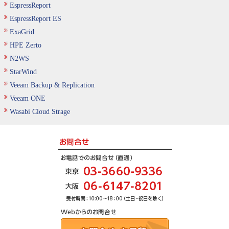
EspressReport
EspressReport ES
ExaGrid
HPE Zerto
N2WS
StarWind
Veeam Backup & Replication
Veeam ONE
Wasabi Cloud Strage