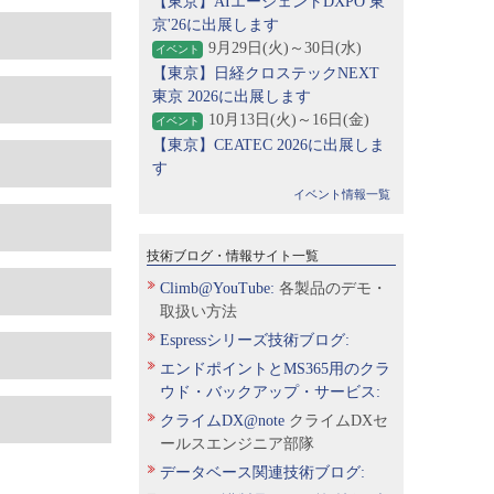
【東京】AIエージェントDXPO 東
京'26に出展します
9月29日(火)～30日(水)
イベント
【東京】日経クロステックNEXT
東京 2026に出展します
10月13日(火)～16日(金)
イベント
【東京】CEATEC 2026に出展しま
す
イベント情報一覧
技術ブログ・情報サイト一覧
Climb@YouTube:
各製品のデモ・
取扱い方法
Espressシリーズ技術ブログ:
エンドポイントとMS365用のクラ
ウド・バックアップ・サービス:
クライムDX@note
クライムDXセ
ールスエンジニア部隊
データベース関連技術ブログ: