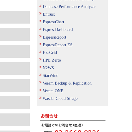
Database Performance Analyzer
Entrust
EspressChart
EspressDashboard
EspressReport
EspressReport ES
ExaGrid
HPE Zerto
N2WS
StarWind
Veeam Backup & Replication
Veeam ONE
Wasabi Cloud Strage